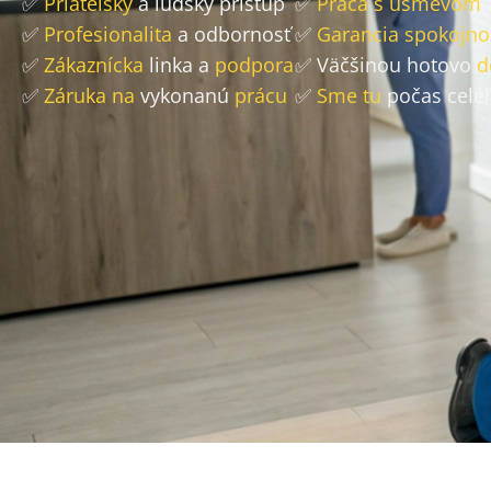
✅
Priateľský
a ľudský prístup
✅
Práca s úsmevom
✅
Profesionalita
a odbornosť
✅
Garancia spokojno
✅
Zákaznícka
linka a
podpora
✅ Väčšinou hotovo
d
✅
Záruka na
vykonanú
prácu
✅
Sme tu
počas celé