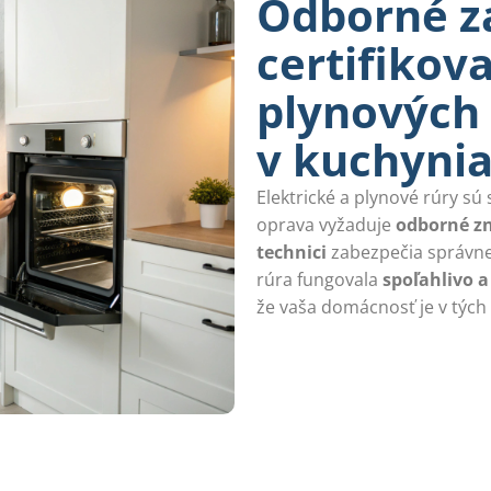
Odborné z
certifikov
plynových 
v kuchyni
Elektrické a plynové rúry sú
oprava vyžaduje
odborné zn
technici
zabezpečia správne
rúra fungovala
spoľahlivo a
že vaša domácnosť je v tých