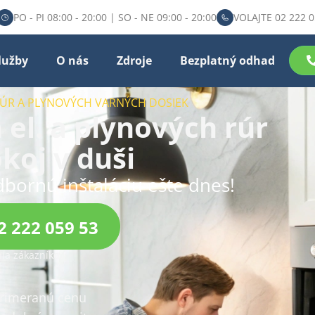
PO - PI 08:00 - 20:00 | SO - NE 09:00 - 20:00
VOLAJTE 02 222 0
lužby
O nás
Zdroje
Bezplatný odhad
RÚR A PLYNOVÝCH VARNÝCH DOSIEK
 el. a plynových rúr
koj v duši
dbornú inštaláciu ešte dnes!
2 222 059 53
ia zákazníkov
primeranú cenu