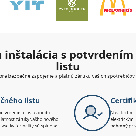
 inštalácia s potvrdení
listu
i pre bezpečné zapojenie a platnú záruku vašich spotrebičo
čného listu
Certifi
potvrdenie o inštalácii do
Naši technic
platnosť záruky vášho nového
elektrickými
e všetky formality sú splnené.
odborný prís