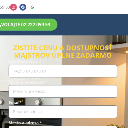
59 53
VOLAJTE 02 222 059 53
ZISTITE CENU A DOSTUPNOSŤ
MAJSTROV ÚPLNE ZADARMO
Telefónne číslo *
Meno a priezvisko*
Email*
Mesto a adresa *