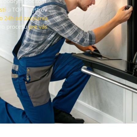
a dobrým pocitom
sti
u TOP majstrov
o 24h od zavolania
ho procesu
pre vás