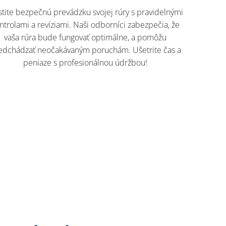
stite bezpečnú prevádzku svojej rúry s pravidelnými
ntrolami a revíziami. Naši odborníci zabezpečia, že
vaša rúra bude fungovať optimálne, a pomôžu
edchádzať neočakávaným poruchám. Ušetrite čas a
peniaze s profesionálnou údržbou!