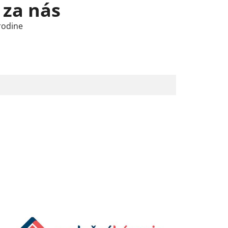
 za nás
rodine