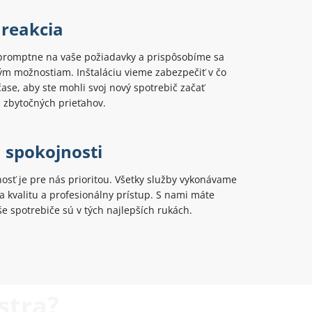
 reakcia
romptne na vaše požiadavky a prispôsobíme sa
ým možnostiam. Inštaláciu vieme zabezpečiť v čo
ase, aby ste mohli svoj nový spotrebič začať
 zbytočných prieťahov.
 spokojnosti
osť je pre nás prioritou. Všetky služby vykonávame
 kvalitu a profesionálny prístup. S nami máte
aše spotrebiče sú v tých najlepších rukách.
stra?