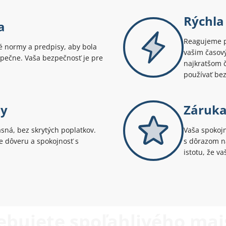
Rýchla
a
Reagujeme p
 normy a predpisy, aby bola
vašim časov
pečne. Vaša bezpečnosť je pre
najkratšom č
používať bez
ny
Záruka
asná, bez skrytých poplatkov.
Vaša spokojn
uje dôveru a spokojnosť s
s dôrazom na
istotu, že v
ebujete spoľahlivého maj