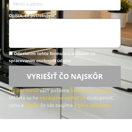
Opíšte, čo potrebujete
Odoslaním tohto formulára súhlasím so
spracovaním osobných údajov
VYRIEŠIŤ ČO NAJSKÔR
Do pár minút
vám pošleme
kontakt na majstra.
Môžete sa ho
nezáväzne opýtať na
dostupnosť,
cenu a
všetko
čo vás zaujíma.
Úplne zadarmo.