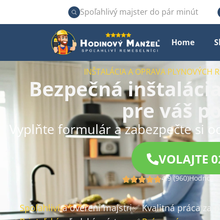
Spoľahlivý majster do pár minút
Home
S
INŠTALÁCIA A OPRAVA PLYNOVÝCH 
Bezpečná inštalácia
pre váš po
Vyplňte formulár a zabezpečte si o
VOLAJTE 0
4.9 (960)
Hodnoten
✅
Spoľahliví
a overení majstri
✅ Kvalitná práca za 