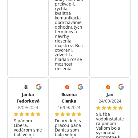
prekvapil,
rychla,
kvalitna
komunikacia,
dodrziavanie
dohodnutych
terminov a
navrhy
riesenia
majstrov. Boli
otvoreni,
zdvorili a
hladali rozne
moznosti
riesenia.
Janka
Božena
Ján
Fedorková
Cienka
24/09/2024
8/09/2024
16/09/2024
Služba
vodoinstalate
S pánom
Dobrý deň, s
ra pánom
Libera,
prácou pána
Vallom bola
vodárom sme
Danica som
vykonaná
boli veľmi
bola veľmi
promptne k