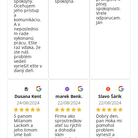
spokojný.
spokojná.
plnej
Oceňujem
spokojnosti.
jeho prístup
Vrele
a
odporucam.
komunikáciu.
Ján
A v
neposledno
m rade
vykonanú
prácu. Ešte
raz vďaka, že
ste náš
problém
vedeli
vyriešiť ešte v
daný deň.
Dusana Kent
marek Benk.
Slavo Šárik
24/08/2024
22/08/2024
22/08/2024
S panom
Firma ako
Dobry den,
Milanom
sprostredkov
pan Hoka mi
Lackom a
ateľ su rýchli
pomohol
jeho timom
a dohodia
problem
sme boli
Vám
vyriesit a