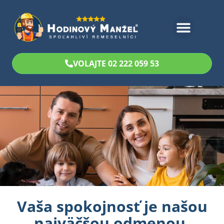
Bezplatný odhad
VOLAJTE 02 222 059 53
Vaša spokojnosť je našou
najväčšou odmenou.