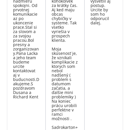
nadmieru
kohokoľvek
vysvetlil aj
spokojni. Od
za krátky čas.
postup.
prvotnej
Aj ked maju
Urcite by
komunikacie
obcas
som ho
az po
chybičky v
odporucil
ukoncenie
systeme. Tak
dalej.
prace.Stal si
vsetko
za slovom a
vyriešia v
za svojou
prospech
pracou.Bol
klienta.
presny a
zorganizovan
Moja
y.Pana Lacka
skúsenosť je,
a jeho team
že vznikali
budeme
komplikacie z
urcite
ktorych som
kontaktovat
nebol
aj v
nadšený (
buducnosti.D
problem s
akujeme.S
datumom
pozdravom
začatia, a
Dusana a
ďalšie mini
Richard Kent
problemiky )
Na koniec
prácu urobili
perfektne v
ramci
možnosti .
Sadrokarton+