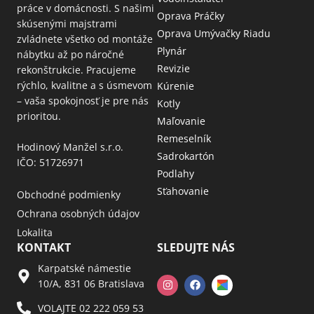
práce v domácnosti. S našimi
Oprava Práčky
skúsenými majstrami
Oprava Umývačky Riadu
zvládnete všetko od montáže
Plynár
nábytku až po náročné
Revizie
rekonštrukcie. Pracujeme
rýchlo, kvalitne a s úsmevom
Kúrenie
– vaša spokojnosť je pre nás
Kotly
prioritou.
Maľovanie
Remeselník
Hodinový Manžel s.r.o.
Sadrokartón
IČO: 51726971
Podlahy
Sťahovanie
Obchodné podmienky
Ochrana osobných údajov
Lokalita
KONTAKT
SLEDUJTE NÁS
Karpatské námestie
10/A, 831 06 Bratislava
VOLAJTE 02 222 059 53​