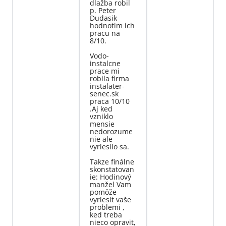
dlažba robil
p. Peter
Dudasik
hodnotim ich
pracu na
8/10.
Vodo-
instalcne
prace mi
robila firma
instalater-
senec.sk
praca 10/10
.Aj ked
vzniklo
mensie
nedorozume
nie ale
vyriesilo sa.
Takze finálne
skonstatovan
ie: Hodinový
manžel Vam
pomôže
vyriesit vaše
problemi ,
ked treba
nieco opravit,