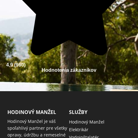
4,9 (960)
Hodnotenia zákazníkov
HODINOVÝ MANŽEL
SLUŽBY
Hodinový Manžel je váš
Hodinový Manžel
spoľahlivý partner pre všetky
Elektrikár
opravy, údržbu a remeselné
Vodoinštalatér