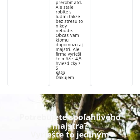
prerobit atd.
Ale stale
robite s
ludmi takže
bez stresu to
nikdy
nebude.
Obcas Vam
ktomu
dopomozu aj
majstri. Ale
firma vyrieši
čo môže. 4,5
hviezdicky z
5
😂😄
Ďakujem
Potrebujete spoľahlivého
majstra?
Vyriešte to jediným