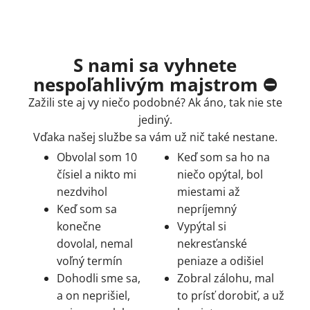
S nami sa vyhnete
nespoľahlivým majstrom ⛔
Zažili ste aj vy niečo podobné? Ak áno, tak nie ste
jediný.
Vďaka našej službe sa vám už nič také nestane.
Obvolal som 10
Keď som sa ho na
čísiel a nikto mi
niečo opýtal, bol
nezdvihol
miestami až
Keď som sa
nepríjemný
konečne
Vypýtal si
dovolal, nemal
nekresťanské
voľný termín
peniaze a odišiel
Dohodli sme sa,
Zobral zálohu, mal
a on neprišiel,
to prísť dorobiť, a už