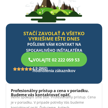
STAČÍ ZAVOLAŤ A VŠETKO
VYRIEŠIME EŠTE DNES
POŠLEME VÁM KONTAKT NA
SPOĽAHLIVÉHO INŠTALATÉRA
VOLAJTE 02 222 059 53
4,9 (960)
Hodnotenia zákazníkov
Profesionálny prístup a cena v poriadku.
Budeme vás kontaktovať opäť.
Velmi spokojní sme boli. Profesionalny prístup. Cena
je v poriadku. V pripade potreby Vás budeme
kontaktovať opät. Ďakujeme. Avitech