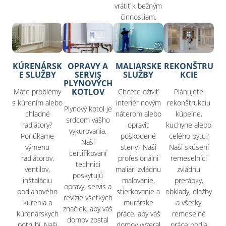
vrátiť k bežným
činnostiam.
KÚRENÁRSK
OPRAVY A
MALIARSKE
REKONŠTRU
E SLUŽBY
SERVIS
SLUŽBY
KCIE
PLYNOVÝCH
KOTLOV
Máte problémy
Chcete oživiť
Plánujete
s kúrením alebo
interiér novým
rekonštrukciu
Plynový kotol je
chladné
náterom alebo
kúpeľne,
srdcom vášho
radiátory?
opraviť
kuchyne alebo
vykurovania.
Ponúkame
poškodené
celého bytu?
Naši
výmenu
steny? Naši
Naši skúsení
certifikovaní
radiátorov,
profesionálni
remeselníci
technici
ventilov,
maliari zvládnu
zvládnu
poskytujú
inštaláciu
maľovanie,
prerábky,
opravy, servis a
podlahového
stierkovanie a
obklady, dlažby
revízie všetkých
kúrenia a
murárske
a všetky
značiek, aby váš
kúrenárskych
práce, aby váš
remeselné
domov zostal
potrubí. Naši
domov vyzeral
práce podľa