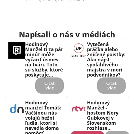
Napísali o nás v médiách
Hodinový
Vytečená
Manžel ti za pár
práčka alebo
minút môže
zničené poistky:
vyčariť úsmev
Ako nájsť
na tvári. Toto
spoľahlivého
sú služby, ktoré
majstra v mori
poskytuje...
podvodníkov?
Čítať
Čítať
viac
viac
Hodinový
Hodinový
manžel Tomáš:
Manžel -
Väčšinou nás
hosťom Nory
volajú bežní
Gubkovej v
ľudia, ktorí si
Slovenskom
nevedia doma
rozhlase..
pomôcť...