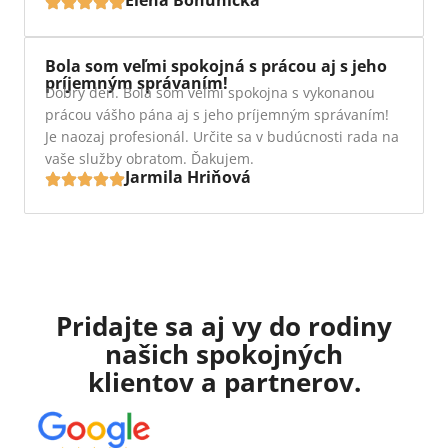
Elena Bohunická
Bola som veľmi spokojná s prácou aj s jeho
príjemným správaním!
Dobry deň. Bola som veľmi spokojna s vykonanou
prácou vášho pána aj s jeho príjemným správaním!
Je naozaj profesionál. Určite sa v budúcnosti rada na
vaše služby obratom. Ďakujem.
Jarmila Hriňová
Pridajte sa aj vy do rodiny
našich spokojných
klientov a partnerov.