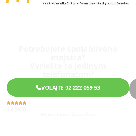
Potrebujete spoľahlivého
majstra?
Vyriešte to jediným
telefonátom!
VOLAJTE 02 222 059 53
4,9 (960)
Hodnotenia zákazníkov