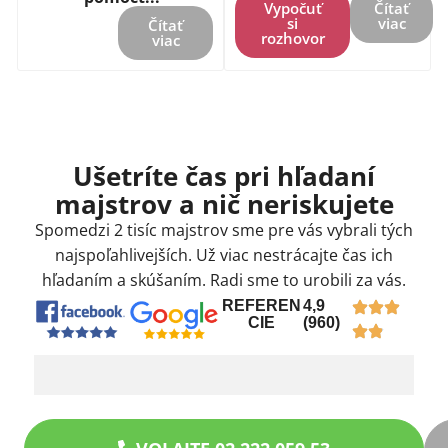
Vypočuť
Čítať
si
viac
Čítať
rozhovor
viac
Ušetríte čas pri hľadaní
majstrov a nič neriskujete
Spomedzi 2 tisíc majstrov sme pre vás vybrali tých
najspoľahlivejších. Už viac nestrácajte čas ich
hľadaním a skúšaním. Radi sme to urobili za vás.
REFEREN
4,9
CIE
(960)