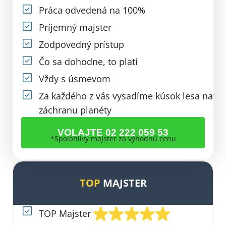
Práca odvedená na 100%
Príjemný majster
Zodpovedný prístup
Čo sa dohodne, to platí
Vždy s úsmevom
Za každého z vás vysadíme kúsok lesa na
záchranu planéty
VOLAJTE 02 222 059 53
*Spoľahlivý majster za výhodnú cenu
TOP
MAJSTER​
TOP Majster