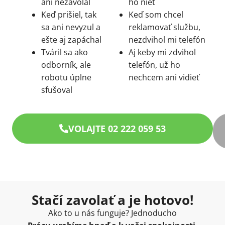
ani nezavolal
ho niet
Keď prišiel, tak
Keď som chcel
sa ani nevyzul a
reklamovať službu,
ešte aj zapáchal
nezdvihol mi telefón
Tváril sa ako
Aj keby mi zdvihol
odborník, ale
telefón, už ho
robotu úplne
nechcem ani vidieť
sfušoval
VOLAJTE 02 222 059 53
Stačí zavolať a je hotovo!
Ako to u nás funguje? Jednoducho