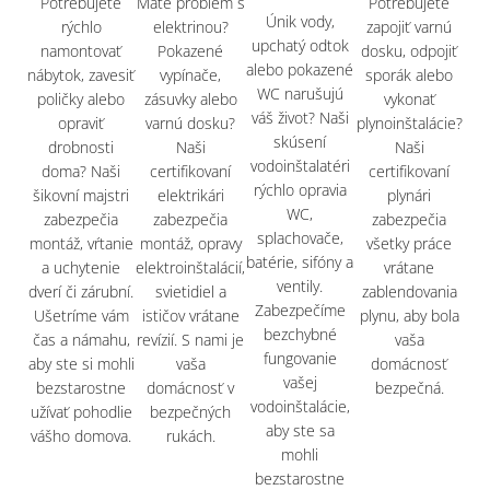
Potrebujete
Máte problém s
Potrebujete
Únik vody,
rýchlo
elektrinou?
zapojiť varnú
upchatý odtok
namontovať
Pokazené
dosku, odpojiť
alebo pokazené
nábytok, zavesiť
vypínače,
sporák alebo
WC narušujú
poličky alebo
zásuvky alebo
vykonať
váš život? Naši
opraviť
varnú dosku?
plynoinštalácie?
skúsení
drobnosti
Naši
Naši
vodoinštalatéri
doma? Naši
certifikovaní
certifikovaní
rýchlo opravia
šikovní majstri
elektrikári
plynári
WC,
zabezpečia
zabezpečia
zabezpečia
splachovače,
montáž, vŕtanie
montáž, opravy
všetky práce
batérie, sifóny a
a uchytenie
elektroinštalácií,
vrátane
ventily.
dverí či zárubní.
svietidiel a
zablendovania
Zabezpečíme
Ušetríme vám
ističov vrátane
plynu, aby bola
bezchybné
čas a námahu,
revízií. S nami je
vaša
fungovanie
aby ste si mohli
vaša
domácnosť
vašej
bezstarostne
domácnosť v
bezpečná.
vodoinštalácie,
užívať pohodlie
bezpečných
aby ste sa
vášho domova.
rukách.
mohli
bezstarostne