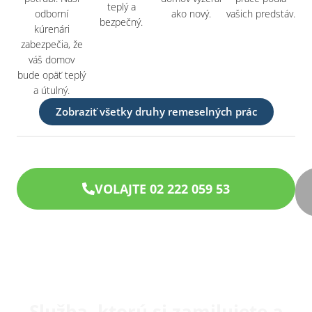
teplý a
odborní
ako nový.
vašich predstáv.
bezpečný.
kúrenári
zabezpečia, že
váš domov
bude opäť teplý
a útulný.
Zobraziť všetky druhy remeselných prác
VOLAJTE 02 222 059 53
Služba, ktorú si zamilujete a