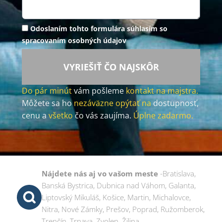
Odoslaním tohto formulára súhlasím so
spracovaním osobných údajov
VYRIEŠIŤ ČO NAJSKÔR
Do pár minút
vám pošleme
kontakt na majstra.
Môžete sa ho
nezáväzne opýtať na
dostupnosť,
cenu a
všetko
čo vás zaujíma.
Úplne zadarmo.
Nájdete nás aj vo vašom meste
-Bratislava,
Banská Bystrica, Dubnica nad Váhom, Galanta,
Liptovský Mikuláš, Košice, Martin, Michalovce,
Nitra, Nové Zámky, Prešov, Poprad, Ružomberok,
Trenčín, Trnava, Zvolen, Žilina.