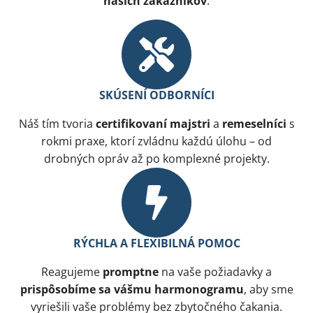
našich zákazníkov
.
SKÚSENÍ ODBORNÍCI
Náš tím tvoria
certifikovaní majstri
a
remeselníci
s
rokmi praxe, ktorí zvládnu každú úlohu – od
drobných opráv až po komplexné projekty.
RÝCHLA A FLEXIBILNÁ POMOC
Reagujeme
promptne
na vaše požiadavky a
prispôsobíme sa vášmu harmonogramu
, aby sme
vyriešili vaše problémy bez zbytočného čakania.