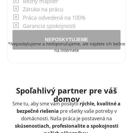
Bežný majster
Záruka na prácu
Práca odvedená na 100%
Garancia spokojnosti
NEPOSKYTUJEME
*Neposkytujeme a nedoporučujeme, ale nájdete ich bežne
na internete
Spoľahlivý partner pre váš
domov
Sme tu, aby sme vám poskytli
rýchle, kvalitné a
bezpečné riešenia
pre všetky vaše potreby v
domácnosti. Naša práca je postavená na
skúsenostiach, profesionalite a spokojnosti