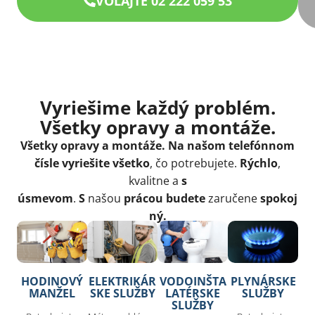
VOLAJTE 02 222 059 53
Vyriešime každý problém.
Všetky opravy a montáže.
Všetky opravy a montáže
. Na našom telefónnom
čísle vyriešite všetko
, čo potrebujete.
Rýchlo
,
kvalitne a
s
úsmevom
.
S
našou
prácou budete
zaručene
spokoj
ný.
HODINOVÝ
ELEKTRIKÁR
VODOINŠTA
PLYNÁRSKE
MANŽEL
SKE SLUŽBY
LATÉRSKE
SLUŽBY
SLUŽBY