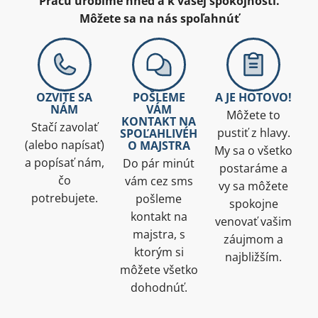
Prácu urobíme hneď a k vašej spokojnosti.
Môžete sa na nás spoľahnúť
OZVITE SA
POŠLEME
A JE HOTOVO!
NÁM​
VÁM
Môžete to
KONTAKT NA
Stačí zavolať
pustiť z hlavy.
SPOĽAHLIVÉH
(alebo napísať)
O MAJSTRA
My sa o všetko
a popísať nám,
Do pár minút
postaráme a
čo
vám cez sms
vy sa môžete
potrebujete.
pošleme
spokojne
kontakt na
venovať vašim
majstra, s
záujmom a
ktorým si
najbližším.
môžete všetko
dohodnúť.