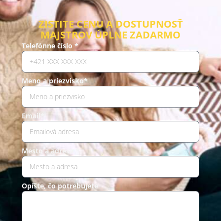
ZISTITE CENU A DOSTUPNOSŤ
MAJSTROV ÚPLNE ZADARMO
Telefónne číslo *
Meno a priezvisko*
Email*
Mesto a adresa *
Opíšte, čo potrebujete