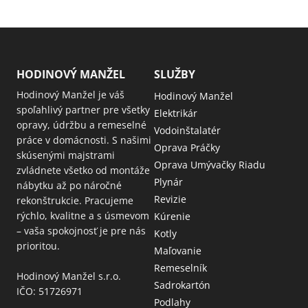
HODINOVÝ MANŽEL
SLUŽBY
Hodinový Manžel je váš
Hodinový Manžel
spoľahlivý partner pre všetky
Elektrikár
opravy, údržbu a remeselné
Vodoinštalatér
práce v domácnosti. S našimi
Oprava Práčky
skúsenými majstrami
Oprava Umývačky Riadu
zvládnete všetko od montáže
Plynár
nábytku až po náročné
Revizie
rekonštrukcie. Pracujeme
rýchlo, kvalitne a s úsmevom
Kúrenie
– vaša spokojnosť je pre nás
Kotly
prioritou.
Maľovanie
Remeselník
Hodinový Manžel s.r.o.
Sadrokartón
IČO: 51726971
Podlahy