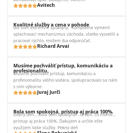
Avitech
Kvalitné služby a cena v pohode
Bol som extrémne spokojný. Kompletne vymenil
splachovací mechanizmus záchoda, všetko vysvetlil a
pracoval rýchlo, možem iba odporúčať.
Richard Arvai
Musíme pochváliť prístup, komunikáciu a
profesionalitu.
Musíme pochváliť prístup, komunikáciu a
profesionalitu vášho vodára, spolupracovalo sa nám
s ním výborne.
Juraj Jurči
Bola som spokojná, prístup aj práca 100%.
Dobrý deň….bola som spokojná….urobil, čo mohol…
prístup aj práca 100%. Ďakujem a určite ešte
využijem Vaše služby. Pekný deň