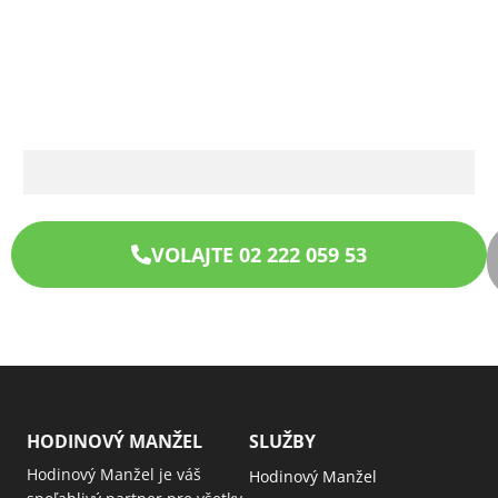
VOLAJTE 02 222 059 53
HODINOVÝ MANŽEL
SLUŽBY
Hodinový Manžel je váš
Hodinový Manžel