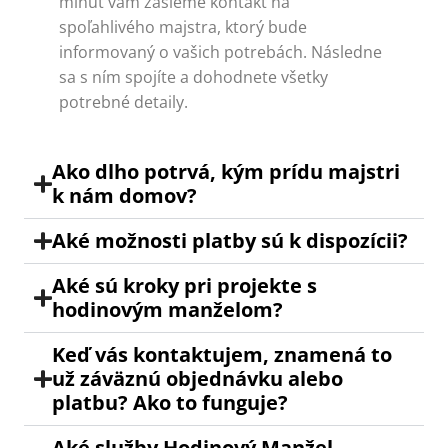
minút vám zašleme kontakt na
spoľahlivého majstra, ktorý bude
informovaný o vašich potrebách. Následne
sa s ním spojíte a dohodnete všetky
potrebné detaily.
Ako dlho potrvá, kým prídu majstri
k nám domov?
Aké možnosti platby sú k dispozícii?
Aké sú kroky pri projekte s
hodinovým manželom?
Keď vás kontaktujem, znamená to
už záväznú objednávku alebo
platbu? Ako to funguje?
Aké služby Hodinový Manžel