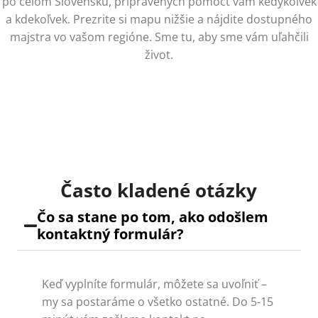
po celom Slovensku, pripravených pomôcť vám kedykoľvek
a kdekoľvek. Prezrite si mapu nižšie a nájdite dostupného
majstra vo vašom regióne. Sme tu, aby sme vám uľahčili
život.
Často kladené otázky
Čo sa stane po tom, ako odošlem
kontaktný formulár?
Keď vyplníte formulár, môžete sa uvoľniť –
my sa postaráme o všetko ostatné. Do 5-15