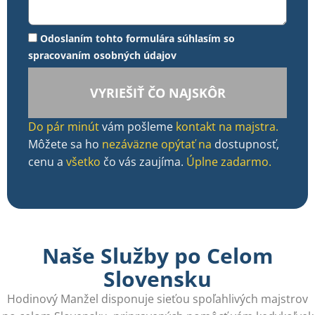
Odoslaním tohto formulára súhlasím so
spracovaním osobných údajov
VYRIEŠIŤ ČO NAJSKÔR
Do pár minút
vám pošleme
kontakt na majstra.
Môžete sa ho
nezáväzne opýtať na
dostupnosť,
cenu a
všetko
čo vás zaujíma.
Úplne zadarmo.
Naše Služby po Celom
Slovensku
Hodinový Manžel disponuje sieťou spoľahlivých majstrov