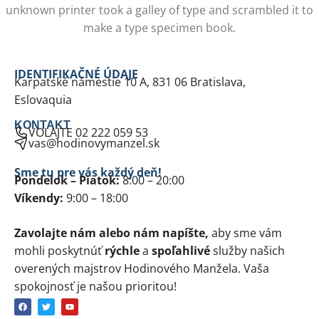
unknown printer took a galley of type and scrambled it to
make a type specimen book.
IDENTIFIKAČNÉ ÚDAJE
Karpatské námestie 10 A, 831 06 Bratislava,
Eslovaquia
KONTAKT
VOLAJTE 02 222 059 53
vas@hodinovymanzel.sk
Sme tu pre vás každý deň!
Pondelok – Piatok:
8:00 – 20:00
Víkendy:
9:00 – 18:00
Zavolajte nám alebo nám napíšte,
aby sme vám
mohli poskytnúť
rýchle
a
spoľahlivé
služby našich
overených majstrov Hodinového Manžela. Vaša
spokojnosť je našou prioritou!