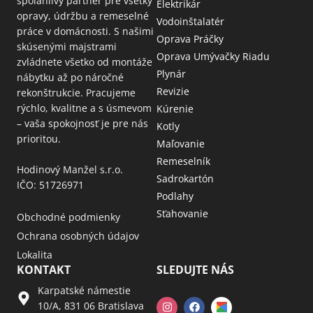
spoľahlivý partner pre všetky
Elektrikár
opravy, údržbu a remeselné
Vodoinštalatér
práce v domácnosti. S našimi
Oprava Práčky
skúsenými majstrami
Oprava Umývačky Riadu
zvládnete všetko od montáže
Plynár
nábytku až po náročné
Revizie
rekonštrukcie. Pracujeme
rýchlo, kvalitne a s úsmevom
Kúrenie
– vaša spokojnosť je pre nás
Kotly
prioritou.
Maľovanie
Remeselník
Hodinový Manžel s.r.o.
Sadrokartón
IČO: 51726971
Podlahy
Sťahovanie
Obchodné podmienky
Ochrana osobných údajov
Lokalita
KONTAKT
SLEDUJTE NÁS
Karpatské námestie
10/A, 831 06 Bratislava