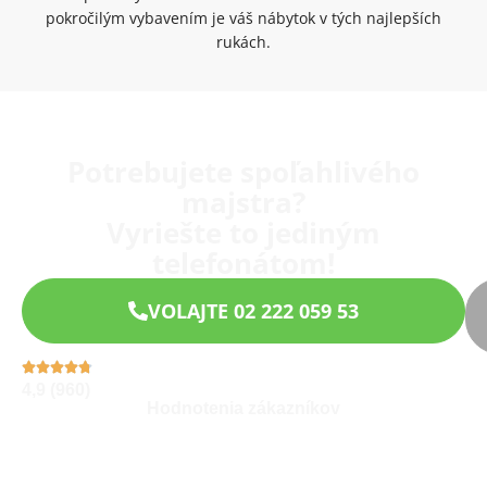
pokročilým vybavením je váš nábytok v tých najlepších
rukách.
Potrebujete spoľahlivého
majstra?
Vyriešte to jediným
telefonátom!
VOLAJTE 02 222 059 53
4,9 (960)
Hodnotenia zákazníkov