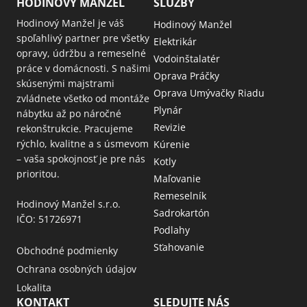
HODINOVÝ MANŽEL
SLUŽBY
Hodinový Manžel je váš
Hodinový Manžel
spoľahlivý partner pre všetky
Elektrikár
opravy, údržbu a remeselné
Vodoinštalatér
práce v domácnosti. S našimi
Oprava Práčky
skúsenými majstrami
Oprava Umývačky Riadu
zvládnete všetko od montáže
Plynár
nábytku až po náročné
Revizie
rekonštrukcie. Pracujeme
rýchlo, kvalitne a s úsmevom
Kúrenie
– vaša spokojnosť je pre nás
Kotly
prioritou.
Maľovanie
Remeselník
Hodinový Manžel s.r.o.
Sadrokartón
IČO: 51726971
Podlahy
Sťahovanie
Obchodné podmienky
Ochrana osobných údajov
Lokalita
KONTAKT
SLEDUJTE NÁS