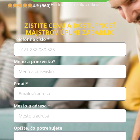
Hodnotenia zákazníkov
4.9 (960)
ZISTITE CENU A DOSTUPNOSŤ
MAJSTROV ÚPLNE ZADARMO
Telefónne číslo *
Meno a priezvisko*
Email*
Mesto a adresa *
Opíšte, čo potrebujete