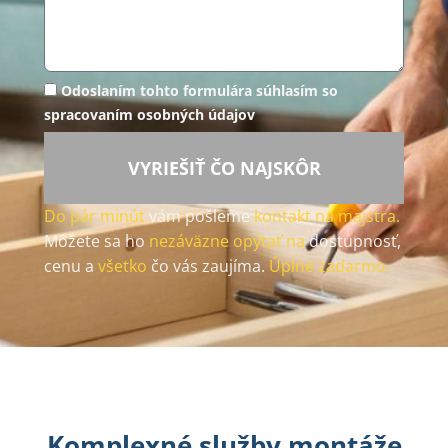
Odoslaním tohto formulára súhlasím so
spracovaním osobných údajov
VYRIEŠIŤ ČO NAJSKÔR
Do pár minút
vám pošleme
kontakt na majstra.
Môžete sa ho
nezáväzne opýtať na
dostupnosť,
cenu a
všetko
čo vás zaujíma.
Úplne zadarmo.
Komplexné služby montáže