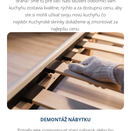
drahá? Sme tu pre vás! Naši skúsení odborníci vám
kuchyňu zostavia kvalitne, rýchlo a za dostupnú cenu, aby
ste si mohli užívať svoju novú kuchyňu čo
najskôr.Kuchynské skrinky dokážeme aj zmontovať za
najlepšiu cenu.​
DEMONTÁŽ NÁBYTKU
Potrebujete rozmontovať starý nábytok alebo ho