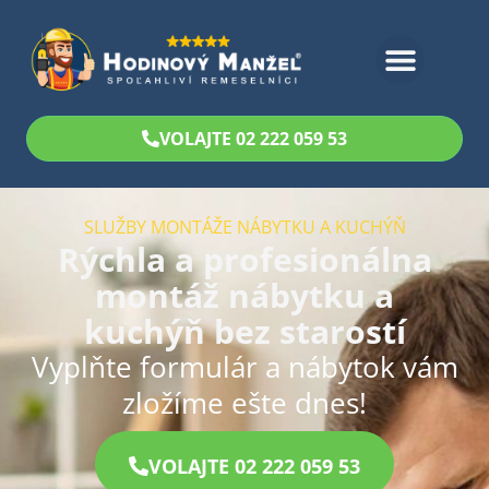
Bezplatný odhad
VOLAJTE 02 222 059 53
SLUŽBY MONTÁŽE NÁBYTKU A KUCHÝŇ
Rýchla a profesionálna
montáž nábytku a
kuchýň bez starostí
Vyplňte formulár a nábytok vám
zložíme ešte dnes!
VOLAJTE 02 222 059 53