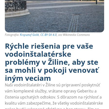
Fotografia:
Krzysztof Golik
,
CC BY-SA 4.0
, cez Wikimedia Commons
Rýchle riešenia pre vaše
vodoinštalatérske
problémy v Žiline, aby ste
sa mohli v pokoji venovať
iným veciam
Naši vodoinštalatéri v Žiline sú pripravení poskytnúť
vám komplexné služby, vrátane opravy Geberitu a
čistenia upchatých odtokov. S dôrazom na rýchlosť a
kvalitu vám zabezpečíme, že všetky vodoinštalatérske