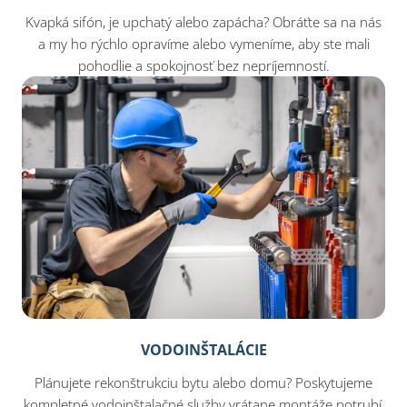
Kvapká sifón, je upchatý alebo zapácha? Obráťte sa na nás
a my ho rýchlo opravíme alebo vymeníme, aby ste mali
pohodlie a spokojnosť bez nepríjemností.
VODOINŠTALÁCIE
Plánujete rekonštrukciu bytu alebo domu? Poskytujeme
kompletné vodoinštalačné služby vrátane montáže potrubí,