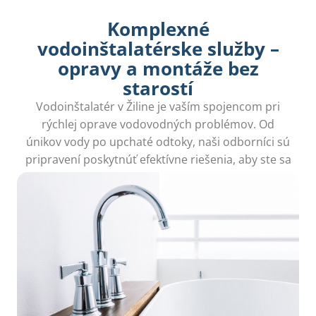
Komplexné
vodoinštalatérske služby –
opravy a montáže bez
starostí
Vodoinštalatér v Žiline je vaším spojencom pri
rýchlej oprave vodovodných problémov. Od
únikov vody po upchaté odtoky, naši odborníci sú
pripravení poskytnúť efektívne riešenia, aby ste sa
mohli opäť sústrediť na svoje každodenné aktivity.