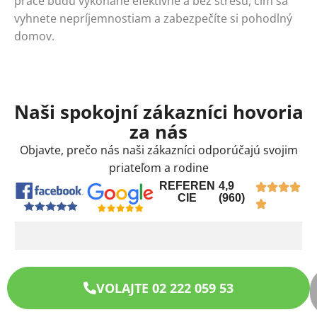
práce budú vykonané efektívne a bez stresu, čím sa
vyhnete nepríjemnostiam a zabezpečíte si pohodlný
domov.
Naši spokojní zákazníci hovoria
za nás
Objavte, prečo nás naši zákazníci odporúčajú svojim
priateľom a rodine
REFEREN
4,9
CIE
(960)
VOLAJTE 02 222 059 53