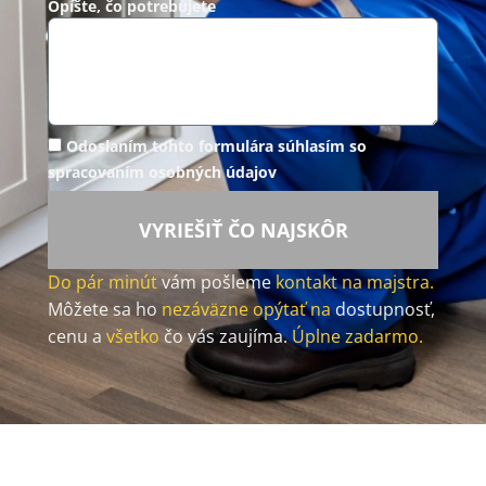
Opíšte, čo potrebujete
Odoslaním tohto formulára súhlasím so
spracovaním osobných údajov
VYRIEŠIŤ ČO NAJSKÔR
Do pár minút
vám pošleme
kontakt na majstra.
Môžete sa ho
nezáväzne opýtať na
dostupnosť,
cenu a
všetko
čo vás zaujíma.
Úplne zadarmo.