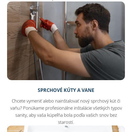
SPRCHOVÉ KÚTY A VANE
Chcete vymeniť alebo nainštalovať nový sprchový kút či
vaňu? Ponúkame profesionálne inštalácie všetkých typov
sanity, aby vaša kúpeľňa bola podľa vašich snov bez
starostí.