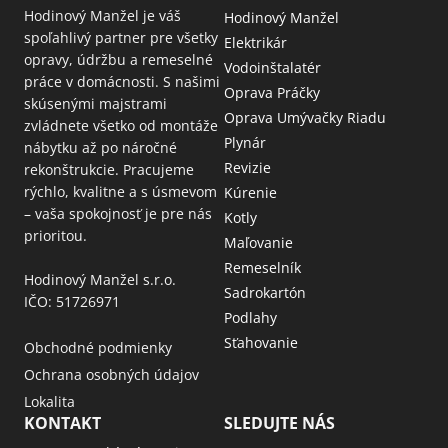
Hodinový Manžel je váš
Hodinový Manžel
spoľahlivý partner pre všetky
Elektrikár
opravy, údržbu a remeselné
Vodoinštalatér
práce v domácnosti. S našimi
Oprava Práčky
skúsenými majstrami
Oprava Umývačky Riadu
zvládnete všetko od montáže
Plynár
nábytku až po náročné
Revizie
rekonštrukcie. Pracujeme
rýchlo, kvalitne a s úsmevom
Kúrenie
– vaša spokojnosť je pre nás
Kotly
prioritou.
Maľovanie
Remeselník
Hodinový Manžel s.r.o.
Sadrokartón
IČO: 51726971
Podlahy
Sťahovanie
Obchodné podmienky
Ochrana osobných údajov
Lokalita
KONTAKT
SLEDUJTE NÁS