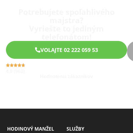
Potrebujete spoľahlivého
majstra?
Vyriešte to jediným
telefonátom!
VOLAJTE 02 222 059 53
4,9 (960)
Hodnotenia zákazníkov
HODINOVÝ MANŽEL
SLUŽBY