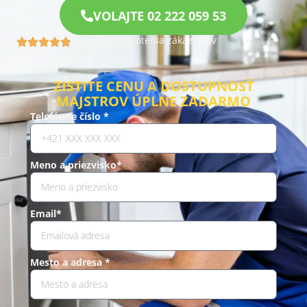
VOLAJTE 02 222 059 53
Hodnotenia zákazníkov
4.9 (960)
ZISTITE CENU A DOSTUPNOSŤ
MAJSTROV ÚPLNE ZADARMO
Telefónne číslo *
Meno a priezvisko*
Email*
Mesto a adresa *