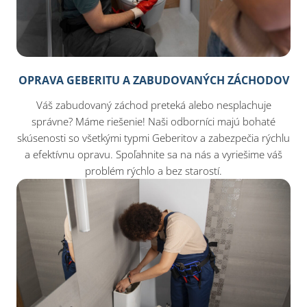
OPRAVA GEBERITU A ZABUDOVANÝCH ZÁCHODOV
Váš zabudovaný záchod preteká alebo nesplachuje
správne? Máme riešenie! Naši odborníci majú bohaté
skúsenosti so všetkými typmi Geberitov a zabezpečia rýchlu
a efektívnu opravu. Spoľahnite sa na nás a vyriešime váš
problém rýchlo a bez starostí.