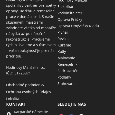
Hodinový Manžel
spoľahlivý partner pre všetky
Elektrikár
opravy, údržbu a remeselné
Vodoinštalatér
práce v domácnosti. S našimi
Oprava Práčky
skúsenými majstrami
Oprava Umývačky Riadu
zvládnete všetko od montáže
Plynár
nábytku až po náročné
Revizie
rekonštrukcie. Pracujeme
rýchlo, kvalitne a s úsmevom
Kúrenie
– vaša spokojnosť je pre nás
Kotly
prioritou.
Maľovanie
Remeselník
Hodinový Manžel s.r.o.
Sadrokartón
IČO: 51726971
Podlahy
Sťahovanie
Obchodné podmienky
Ochrana osobných údajov
Lokalita
KONTAKT
SLEDUJTE NÁS
Karpatské námestie