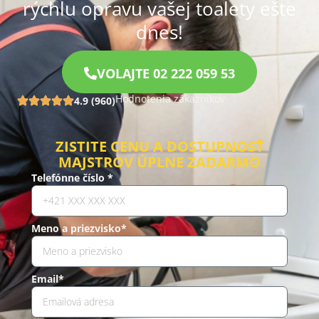
rýchlu opravu vašej toalety ešte
dnes!
VOLAJTE 02 222 059 53
Hodnotenia zákazníkov
4.9 (960)
ZISTITE CENU A DOSTUPNOSŤ
MAJSTROV ÚPLNE ZADARMO
Telefónne číslo *
Meno a priezvisko*
Email*