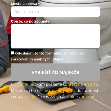
Mesto a adresa *
Opíšte, čo potrebujete
Odoslaním tohto formulára súhlasím so
spracovaním osobných údajov
VYRIEŠIŤ ČO NAJSKÔR
Do pár minút
vám pošleme
kontakt na majstra.
Môžete sa ho
nezáväzne opýtať na
dostupnosť,
cenu a
všetko
čo vás zaujíma.
Úplne zadarmo.