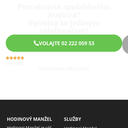
Potrebujete spoľahlivého
majstra?
Vyriešte to jediným
telefonátom!
VOLAJTE 02 222 059 53
4,9 (960)
Hodnotenia zákazníkov
HODINOVÝ MANŽEL
SLUŽBY
Hodinový Manžel je váš