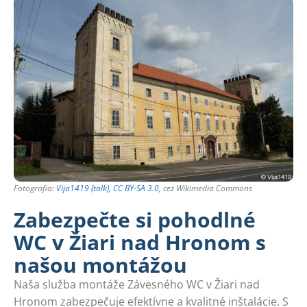
Fotografia:
Vija1419 (talk)
,
CC BY-SA 3.0
, cez Wikimedia Commons
Zabezpečte si pohodlné
WC v Žiari nad Hronom s
našou montážou
Naša služba montáže Závesného WC v Žiari nad
Hronom zabezpečuje efektívne a kvalitné inštalácie. S