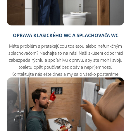
OPRAVA KLASICKÉHO WC A SPLACHOVAčA WC
Máte problém s pretekajúcou toaletou alebo nefunkčným
splachovačom? Nechajte to na nás! Naši skúsení odborníci
zabezpečia rýchlu a spoľahlivú opravu, aby ste mohli svoju
toaletu opäť používať bez obáv a nepríjemností.
Kontaktujte nás ešte dnes a my sa o všetko postaráme.