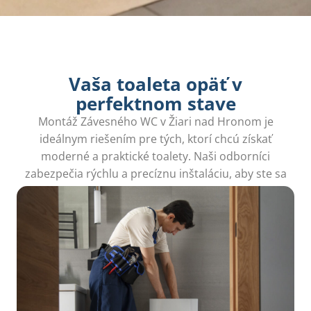
Vaša toaleta opäť v
perfektnom stave
Montáž Závesného WC v Žiari nad Hronom je
ideálnym riešením pre tých, ktorí chcú získať
moderné a praktické toalety. Naši odborníci
zabezpečia rýchlu a precíznu inštaláciu, aby ste sa
mohli tešiť z pohodlia.