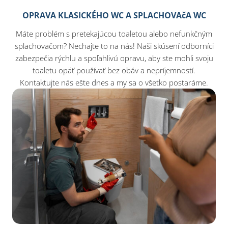
OPRAVA KLASICKÉHO WC A SPLACHOVAčA WC
Máte problém s pretekajúcou toaletou alebo nefunkčným
splachovačom? Nechajte to na nás! Naši skúsení odborníci
zabezpečia rýchlu a spoľahlivú opravu, aby ste mohli svoju
toaletu opäť používať bez obáv a nepríjemností.
Kontaktujte nás ešte dnes a my sa o všetko postaráme.