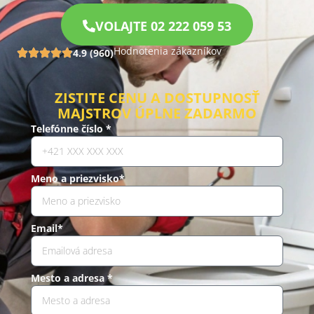
VOLAJTE 02 222 059 53
Hodnotenia zákazníkov
4.9 (960)
ZISTITE CENU A DOSTUPNOSŤ
MAJSTROV ÚPLNE ZADARMO
Telefónne číslo *
Meno a priezvisko*
Email*
Mesto a adresa *