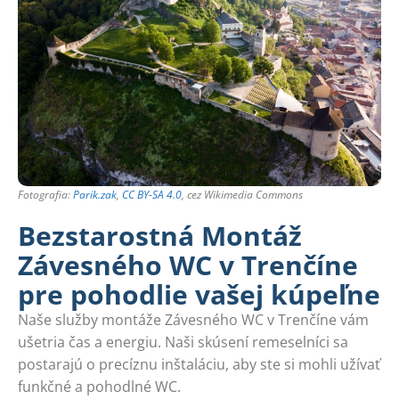
Fotografia:
Parik.zak
,
CC BY-SA 4.0
, cez Wikimedia Commons
Bezstarostná Montáž
Závesného WC v Trenčíne
pre pohodlie vašej kúpeľne
Naše služby montáže Závesného WC v Trenčíne vám
ušetria čas a energiu. Naši skúsení remeselníci sa
postarajú o precíznu inštaláciu, aby ste si mohli užívať
funkčné a pohodlné WC.