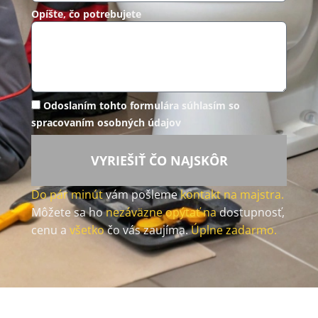
Opíšte, čo potrebujete
Odoslaním tohto formulára súhlasím so
spracovaním osobných údajov
VYRIEŠIŤ ČO NAJSKÔR
Do pár minút
vám pošleme
kontakt na majstra.
Môžete sa ho
nezáväzne opýtať na
dostupnosť,
cenu a
všetko
čo vás zaujíma.
Úplne zadarmo.