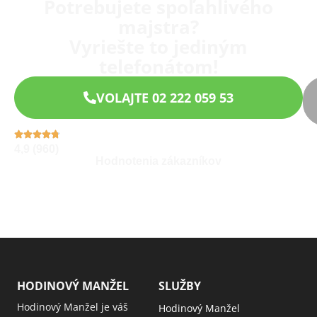
Potrebujete spoľahlivého
majstra?
Vyriešte to jediným
telefonátom!
VOLAJTE 02 222 059 53
4,9 (960)
Hodnotenia zákazníkov
HODINOVÝ MANŽEL
SLUŽBY
Hodinový Manžel je váš
Hodinový Manžel