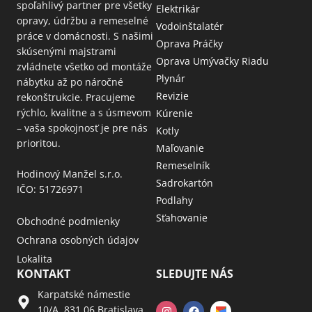
spoľahlivý partner pre všetky
Elektrikár
opravy, údržbu a remeselné
Vodoinštalatér
práce v domácnosti. S našimi
Oprava Práčky
skúsenými majstrami
Oprava Umývačky Riadu
zvládnete všetko od montáže
Plynár
nábytku až po náročné
Revizie
rekonštrukcie. Pracujeme
rýchlo, kvalitne a s úsmevom
Kúrenie
– vaša spokojnosť je pre nás
Kotly
prioritou.
Maľovanie
Remeselník
Hodinový Manžel s.r.o.
Sadrokartón
IČO: 51726971
Podlahy
Sťahovanie
Obchodné podmienky
Ochrana osobných údajov
Lokalita
KONTAKT
SLEDUJTE NÁS
Karpatské námestie
10/A, 831 06 Bratislava