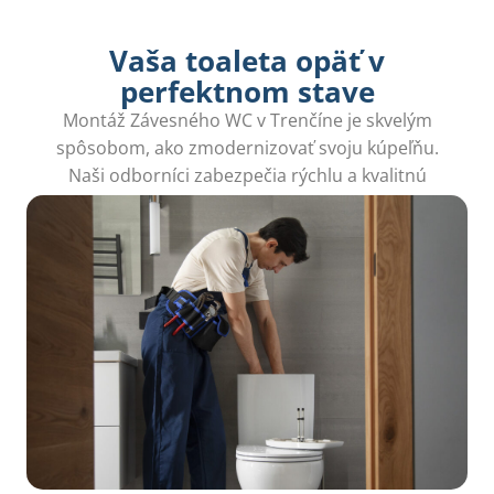
Vaša toaleta opäť v
perfektnom stave
Montáž Závesného WC v Trenčíne je skvelým
spôsobom, ako zmodernizovať svoju kúpeľňu.
Naši odborníci zabezpečia rýchlu a kvalitnú
inštaláciu, čím získate funkčný a estetický priestor.