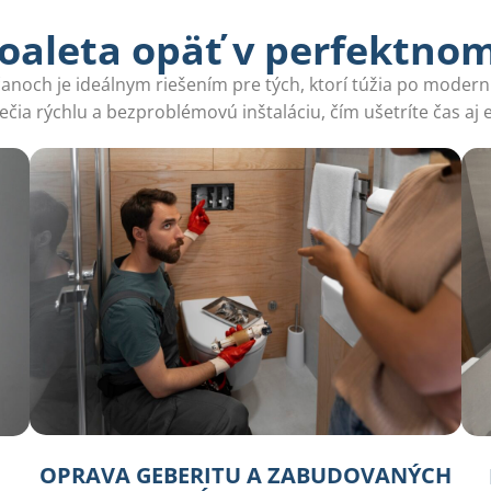
oaleta opäť v perfektno
ch je ideálnym riešením pre tých, ktorí túžia po modernizá
čia rýchlu a bezproblémovú inštaláciu, čím ušetríte čas aj 
OPRAVA GEBERITU A ZABUDOVANÝCH