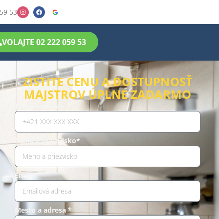
59 53
VOLAJTE 02 222 059 53
ZISTITE CENU A DOSTUPNOSŤ
MAJSTROV ÚPLNE ZADARMO
Telefónne číslo *
Meno a priezvisko*
Email*
Mesto a adresa *