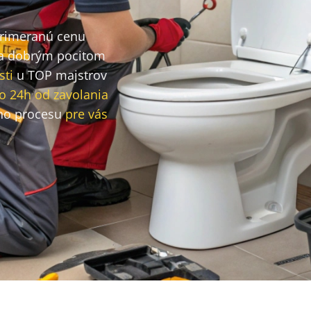
primeranú cenu
a dobrým pocitom
sti
u TOP majstrov
o 24h od zavolania
ho procesu
pre vás