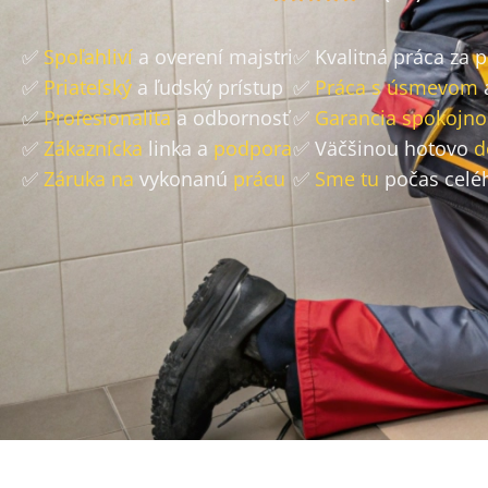
✅
Spoľahliví
a overení majstri
✅ Kvalitná práca za 
✅
Priateľský
a ľudský prístup
✅
Práca s úsmevom
✅
Profesionalita
a odbornosť
✅
Garancia spokojno
✅
Zákaznícka
linka a
podpora
✅ Väčšinou hotovo
d
✅
Záruka na
vykonanú
prácu
✅
Sme tu
počas celé