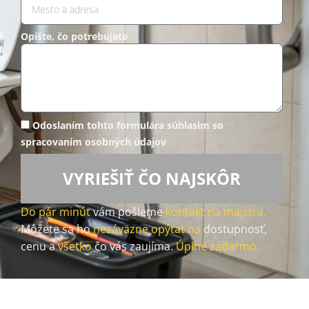
Opíšte, čo potrebujete
Odoslaním tohto formulára súhlasím so
spracovaním osobných údajov
VYRIEŠIŤ ČO NAJSKÔR
Do pár minút
vám pošleme
kontakt na majstra.
Môžete sa ho
nezáväzne opýtať na
dostupnosť,
cenu a
všetko
čo vás zaujíma.
Úplne zadarmo.