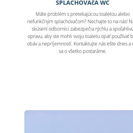
SPLACHOVAčA WC
Máte problém s pretekajúcou toaletou alebo
nefunkčným splachovačom? Nechajte to na nás! N
skúsení odborníci zabezpečia rýchlu a spoľahliv
opravu, aby ste mohli svoju toaletu opäť používať 
obáv a nepríjemností. Kontaktujte nás ešte dnes a
sa o všetko postaráme.