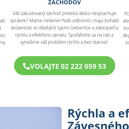
ZÁCHODOV
Váš zabudovaný záchod preteká alebo nesplachuje
Po
správne? Máme riešenie! Naši odborníci majú bohaté
aši
al
skúsenosti so všetkými typmi Geberitov a zabezpečia
ú
ko
rýchlu a efektívnu opravu. Spoľahnite sa na nás a
bez
aby
vyriešime váš problém rýchlo a bez starostí.
 my
z
VOLAJTE 02 222 059 53
Rýchla a e
Závesného