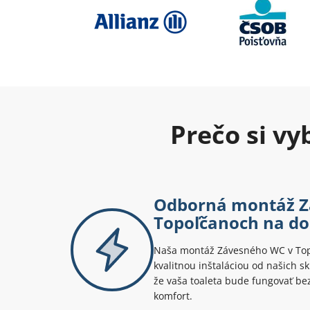
Prečo si v
Odborná montáž Z
Topoľčanoch na d
Naša montáž Závesného WC v Topo
kvalitnou inštaláciou od našich s
že vaša toaleta bude fungovať be
komfort.