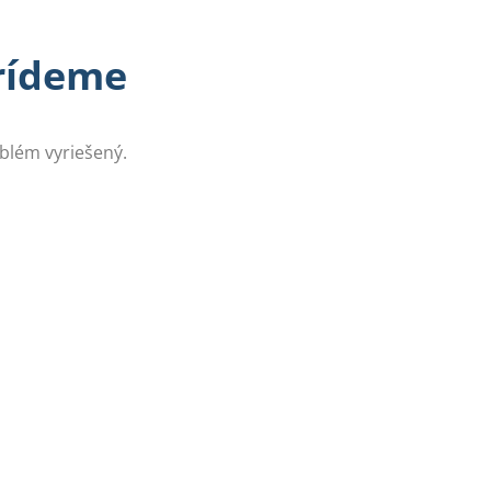
prídeme
oblém vyriešený.