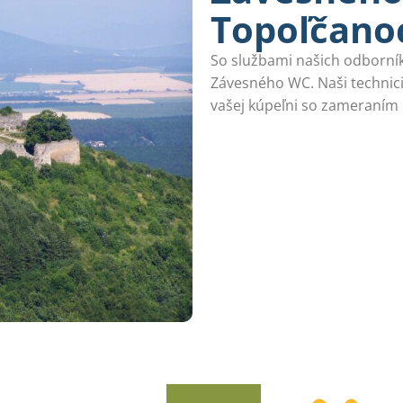
Topoľčano
So službami našich odborník
Závesného WC. Naši technic
vašej kúpeľni so zameraním n