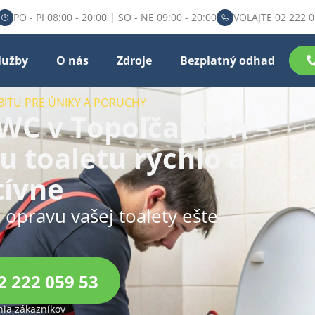
PO - PI 08:00 - 20:00 | SO - NE 09:00 - 20:00
VOLAJTE 02 222 0
lužby
O nás
Zdroje
Bezplatný odhad
BITU PRE ÚNIKY A PORUCHY
WC v Topoľčanoch –
u toaletu rýchlo a
tívne
u opravu vašej toalety ešte
2 222 059 53
ia zákazníkov