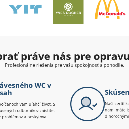
ybrať práve nás pre oprav
Profesionálne riešenia pre vašu spokojnosť a pohodlie.
ávesného WC v
Skúsen
osah
Naši certifik
ľčanoch vám uľahčí život. S
nami máte is
kúsených odborníkov zaistíte,
dlhoročnými
z problémov a poskytovať