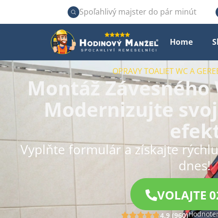
Spoľahlivý majster do pár minút
Home
S
OPRAVY TOALIET WC A GERE
Montáž Závesného 
Modernizujte svoj
efek
Vyplňte formulár a získajte rýchl
dnes!
VOLAJTE 0
Hodnoten
4.9 (960)