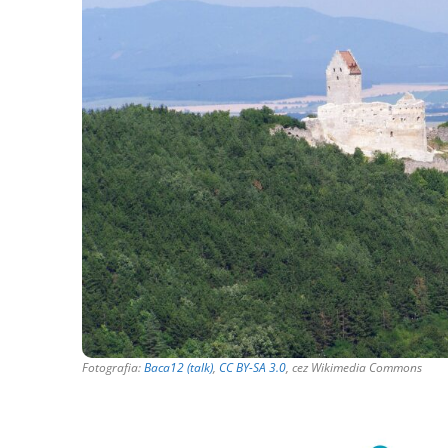
Fotografia:
Baca12 (talk)
,
CC BY-SA 3.0
, cez Wikimedia Commons