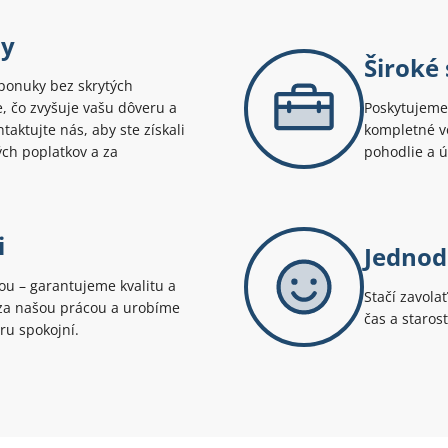
ny
Široké
ponuky bez skrytých
te, čo zvyšuje vašu dôveru a
Poskytujeme 
aktujte nás, aby ste získali
kompletné v
ých poplatkov a za
pohodlie a 
i
Jednod
tou – garantujeme kvalitu a
Stačí zavola
i za našou prácou a urobíme
čas a staros
ru spokojní.