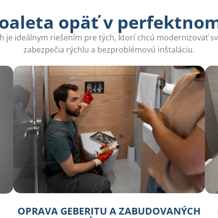
oaleta opäť v perfektno
e ideálnym riešením pre tých, ktorí chcú modernizovať svo
zabezpečia rýchlu a bezproblémovú inštaláciu.
OPRAVA GEBERITU A ZABUDOVANÝCH