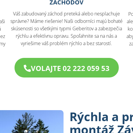
ZÁCHODOV
Váš zabudovaný záchod preteká alebo nesplachuje
Po
správne? Máme riešenie! Naši odborníci majú bohaté
aši
al
skúsenosti so všetkými typmi Geberitov a zabezpečia
ú
ko
rýchlu a efektívnu opravu. Spoľahnite sa na nás a
bez
aby
vyriešime váš problém rýchlo a bez starostí.
 my
z
VOLAJTE 02 222 059 53
Rýchla a p
montáž Zá