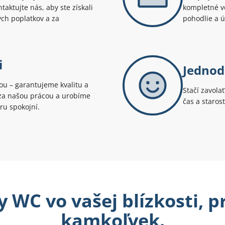
aktujte nás, aby ste získali
kompletné v
ých poplatkov a za
pohodlie a 
i
Jednod
tou – garantujeme kvalitu a
Stačí zavola
i za našou prácou a urobíme
čas a staros
ru spokojní.
 WC vo vašej blízkosti, 
kamkoľvek.