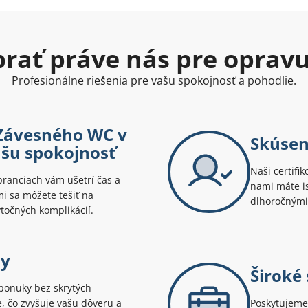
ybrať práve nás pre oprav
Profesionálne riešenia pre vašu spokojnosť a pohodlie.
Závesného WC v
Skúsen
ašu spokojnosť
Naši certifik
ranciach vám ušetrí čas a
nami máte is
 sa môžete tešiť na
dlhoročnými
očných komplikácií.
ny
Široké
ponuky bez skrytých
te, čo zvyšuje vašu dôveru a
Poskytujeme 