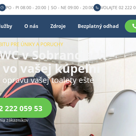
PO - PI 08:00 - 20:00 | SO - NE 09:00 - 20:00
VOLAJTE 02 222 0
lužby
O nás
Zdroje
Bezplatný odhad
BITU PRE ÚNIKY A PORUCHY
WC v Sobranciach –
 vo vašej kúpeľni
u opravu vašej toalety ešte
2 222 059 53
ia zákazníkov