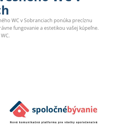
ch
ného WC v Sobranciach ponúka precíznu
právne fungovanie a estetikou vašej kúpeľne.
m WC.