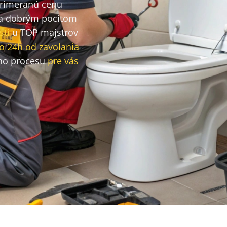
primeranú cenu
a dobrým pocitom
sti
u TOP majstrov
o 24h od zavolania
ho procesu
pre vás