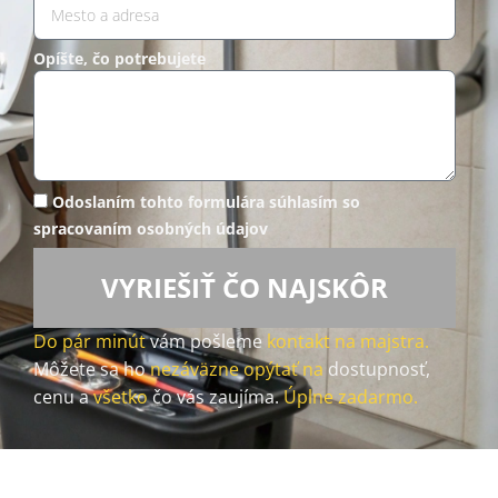
Opíšte, čo potrebujete
Odoslaním tohto formulára súhlasím so
spracovaním osobných údajov
VYRIEŠIŤ ČO NAJSKÔR
Do pár minút
vám pošleme
kontakt na majstra.
Môžete sa ho
nezáväzne opýtať na
dostupnosť,
cenu a
všetko
čo vás zaujíma.
Úplne zadarmo.