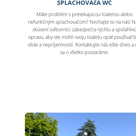
SPLACHOVAčA WC
Máte problém s pretekajúcou toaletou alebo
nefunkčným splachovačom? Nechajte to na nás! N
skúsení odborníci zabezpečia rýchlu a spoľahliv
opravu, aby ste mohli svoju toaletu opäť používať 
obáv a nepríjemností. Kontaktujte nás ešte dnes a
sa o všetko postaráme.