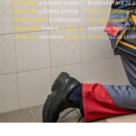
✅
Spoľahliví
a overení majstri
✅ Kvalitná práca za 
✅
Priateľský
a ľudský prístup
✅
Práca s úsmevom
✅
Profesionalita
a odbornosť
✅
Garancia spokojno
✅
Zákaznícka
linka a
podpora
✅ Väčšinou hotovo
d
✅
Záruka na
vykonanú
prácu
✅
Sme tu
počas celé