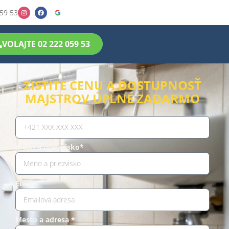
59 53
VOLAJTE 02 222 059 53
ZISTITE CENU A DOSTUPNOSŤ
MAJSTROV ÚPLNE ZADARMO
Telefónne číslo *
Meno a priezvisko*
Email*
Mesto a adresa *