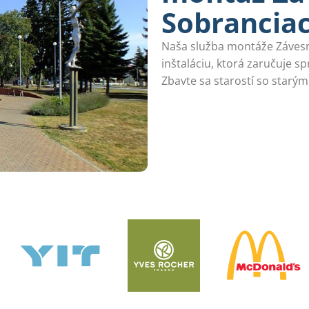
Sobrancia
Naša služba montáže Záves
inštaláciu, ktorá zaručuje s
Zbavte sa starostí so starý