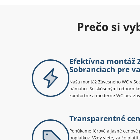
Prečo si v
Efektívna montáž 
Sobranciach pre v
Naša montáž Závesného WC v Sob
námahu. So skúsenými odborníkmi
komfortné a moderné WC bez zbyt
Transparentné ce
Ponúkame férové a jasné cenové 
poplatkov. Vždy viete, za čo platí