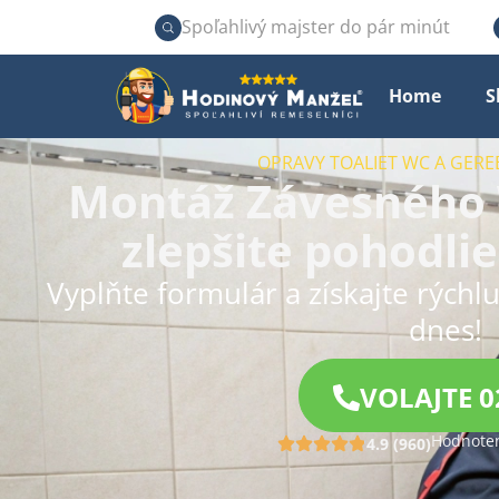
Spoľahlivý majster do pár minút
Home
S
OPRAVY TOALIET WC A GERE
Montáž Závesného 
zlepšite pohodlie
Vyplňte formulár a získajte rýchl
dnes!
VOLAJTE 0
Hodnoten
4.9 (960)