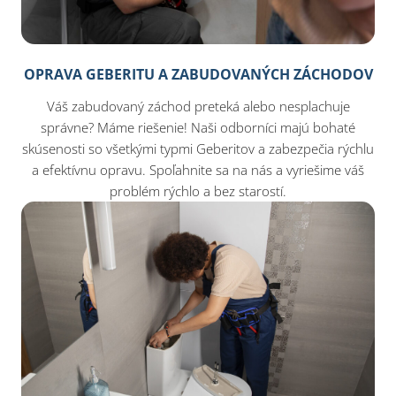
OPRAVA GEBERITU A ZABUDOVANÝCH ZÁCHODOV
Váš zabudovaný záchod preteká alebo nesplachuje
správne? Máme riešenie! Naši odborníci majú bohaté
skúsenosti so všetkými typmi Geberitov a zabezpečia rýchlu
a efektívnu opravu. Spoľahnite sa na nás a vyriešime váš
problém rýchlo a bez starostí.