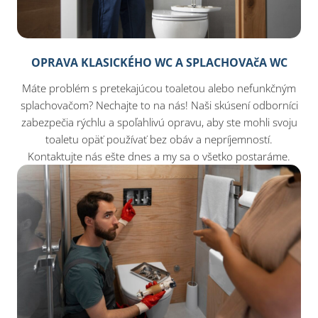
OPRAVA KLASICKÉHO WC A SPLACHOVAčA WC
Máte problém s pretekajúcou toaletou alebo nefunkčným
splachovačom? Nechajte to na nás! Naši skúsení odborníci
zabezpečia rýchlu a spoľahlivú opravu, aby ste mohli svoju
toaletu opäť používať bez obáv a nepríjemností.
Kontaktujte nás ešte dnes a my sa o všetko postaráme.