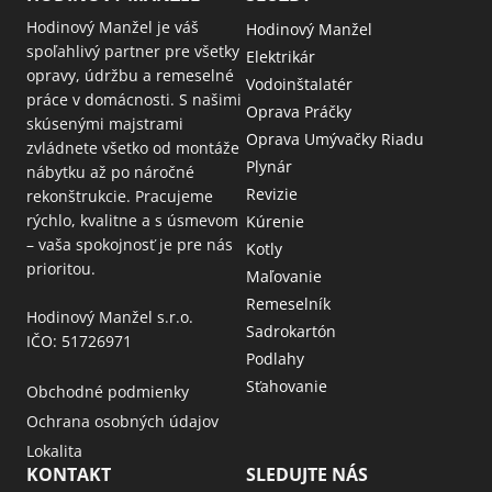
Hodinový Manžel je váš
Hodinový Manžel
spoľahlivý partner pre všetky
Elektrikár
opravy, údržbu a remeselné
Vodoinštalatér
práce v domácnosti. S našimi
Oprava Práčky
skúsenými majstrami
Oprava Umývačky Riadu
zvládnete všetko od montáže
Plynár
nábytku až po náročné
Revizie
rekonštrukcie. Pracujeme
rýchlo, kvalitne a s úsmevom
Kúrenie
– vaša spokojnosť je pre nás
Kotly
prioritou.
Maľovanie
Remeselník
Hodinový Manžel s.r.o.
Sadrokartón
IČO: 51726971
Podlahy
Sťahovanie
Obchodné podmienky
Ochrana osobných údajov
Lokalita
KONTAKT
SLEDUJTE NÁS