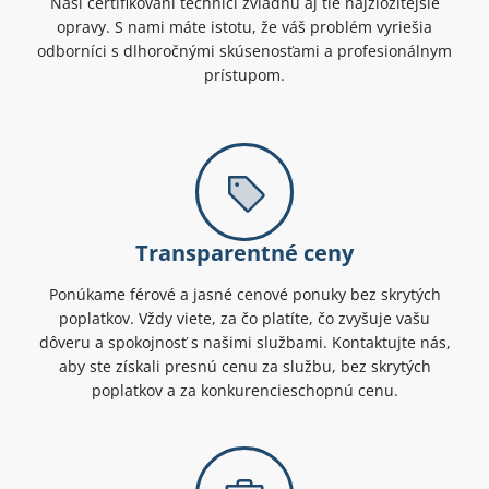
Naši certifikovaní technici zvládnu aj tie najzložitejšie
opravy. S nami máte istotu, že váš problém vyriešia
odborníci s dlhoročnými skúsenosťami a profesionálnym
prístupom.
Transparentné ceny
Ponúkame férové a jasné cenové ponuky bez skrytých
poplatkov. Vždy viete, za čo platíte, čo zvyšuje vašu
dôveru a spokojnosť s našimi službami. Kontaktujte nás,
aby ste získali presnú cenu za službu, bez skrytých
poplatkov a za konkurencieschopnú cenu.