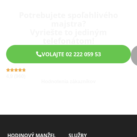
Potrebujete spoľahlivého
majstra?
Vyriešte to jediným
telefonátom!
VOLAJTE 02 222 059 53
4,9 (960)
Hodnotenia zákazníkov
HODINOVÝ MANŽEL
SLUŽBY