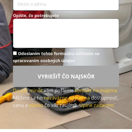
Opíšte, čo potrebujete
Odoslaním tohto formulára súhlasím so
spracovaním osobných údajov
VYRIEŠIŤ ČO NAJSKÔR
Do pár minút
vám pošleme
kontakt na majstra.
Môžete sa ho
nezáväzne opýtať na
dostupnosť,
cenu a
všetko
čo vás zaujíma.
Úplne zadarmo.