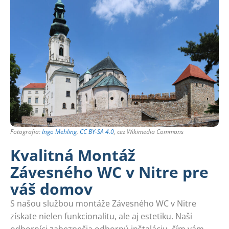
Fotografia:
Ingo Mehling
,
CC BY-SA 4.0
, cez Wikimedia Commons
Kvalitná Montáž
Závesného WC v Nitre pre
váš domov
S našou službou montáže Závesného WC v Nitre
získate nielen funkcionalitu, ale aj estetiku. Naši
odborníci zabezpečia odbornú inštaláciu, čím vám