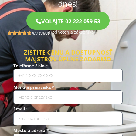
dnes!
VOLAJTE 02 222 059 53
Hodnotenia zákazníkov
4.9 (960)
ZISTITE CENU A DOSTUPNOSŤ
MAJSTROV ÚPLNE ZADARMO
Telefónne číslo *
Meno a priezvisko*
Email*
Mesto a adresa *