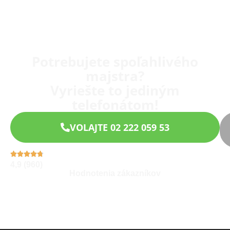
Potrebujete spoľahlivého
majstra?
Vyriešte to jediným
telefonátom!
VOLAJTE 02 222 059 53
4,9 (960)
Hodnotenia zákazníkov