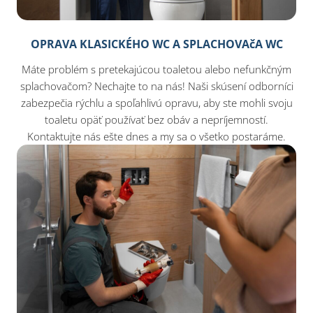
OPRAVA KLASICKÉHO WC A SPLACHOVAčA WC
Máte problém s pretekajúcou toaletou alebo nefunkčným
splachovačom? Nechajte to na nás! Naši skúsení odborníci
zabezpečia rýchlu a spoľahlivú opravu, aby ste mohli svoju
toaletu opäť používať bez obáv a nepríjemností.
Kontaktujte nás ešte dnes a my sa o všetko postaráme.