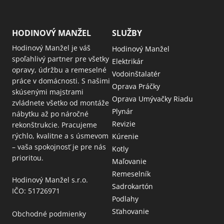
HODINOVÝ MANŽEL
SLUŽBY
Hodinový Manžel je váš
Hodinový Manžel
spoľahlivý partner pre všetky
Elektrikár
opravy, údržbu a remeselné
Vodoinštalatér
práce v domácnosti. S našimi
Oprava Práčky
skúsenými majstrami
Oprava Umývačky Riadu
zvládnete všetko od montáže
Plynár
nábytku až po náročné
Revizie
rekonštrukcie. Pracujeme
rýchlo, kvalitne a s úsmevom
Kúrenie
– vaša spokojnosť je pre nás
Kotly
prioritou.
Maľovanie
Remeselník
Hodinový Manžel s.r.o.
Sadrokartón
IČO: 51726971
Podlahy
Sťahovanie
Obchodné podmienky