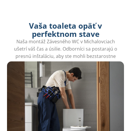
Vaša toaleta opäť v
perfektnom stave
Naša montáž Závesného WC v Michalovciach
ušetrí váš čas a úsilie. Odborníci sa postarajú o
presnú inštaláciu, aby ste mohli bezstarostne
užívať svoj nový priestor.