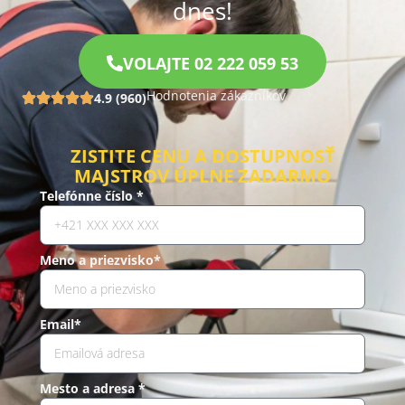
dnes!
VOLAJTE 02 222 059 53
Hodnotenia zákazníkov
4.9 (960)
ZISTITE CENU A DOSTUPNOSŤ
MAJSTROV ÚPLNE ZADARMO
Telefónne číslo *
Meno a priezvisko*
Email*
Mesto a adresa *