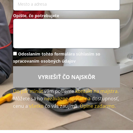
Opíšte, čo potrebujete
Odoslaním tohto formulára súhlasím so
spracovaním osobných údajov
VYRIEŠIŤ ČO NAJSKÔR
Do pár minút
vám pošleme
kontakt na majstra.
Môžete sa ho
nezáväzne opýtať na
dostupnosť,
cenu a
všetko
čo vás zaujíma.
Úplne zadarmo.