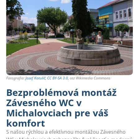
Fotografia:
Jozef Kotulič
,
CC BY-SA 3.0
, cez Wikimedia Commons
Bezproblémová montáž
Závesného WC v
Michalovciach pre váš
komfort
S našou rýchlou a efektívnou montážou Závesného