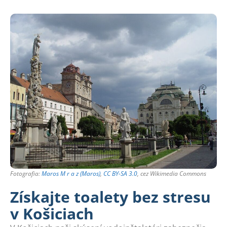
Fotografia:
Maros M r a z (Maros)
,
CC BY-SA 3.0
, cez Wikimedia Commons
Získajte toalety bez stresu
v Košiciach