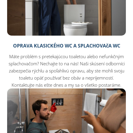
OPRAVA KLASICKÉHO WC A SPLACHOVAčA WC
Máte problém s pretekajúcou toaletou alebo nefunkčným
splachovačom? Nechajte to na nás! Naši skúsení odborníci
zabezpečia rýchlu a spoľahlivú opravu, aby ste mohli svoju
toaletu opäť používať bez obáv a nepríjemností.
Kontaktujte nás ešte dnes a my sa o všetko postaráme.