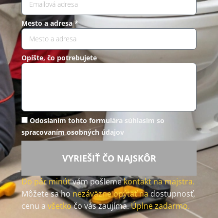
Mesto a adresa *
Opíšte, čo potrebujete
Odoslaním tohto formulára súhlasím so
spracovaním osobných údajov
VYRIEŠIŤ ČO NAJSKÔR
Do pár minút
vám pošleme
kontakt na majstra.
Môžete sa ho
nezáväzne opýtať na
dostupnosť,
cenu a
všetko
čo vás zaujíma.
Úplne zadarmo.