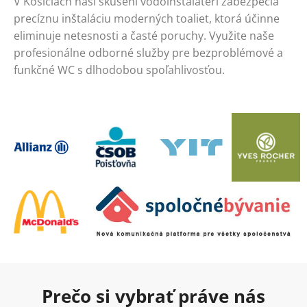
V Košiciach naši skúsení vodoinštalatéri zabezpečia
precíznu inštaláciu moderných toaliet, ktorá účinne
eliminuje netesnosti a časté poruchy. Využite naše
profesionálne odborné služby pre bezproblémové a
funkčné WC s dlhodobou spoľahlivosťou.
Prečo si vybrať práve nás