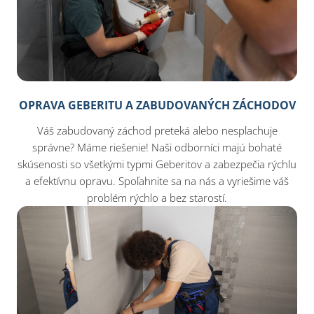
OPRAVA GEBERITU A ZABUDOVANÝCH ZÁCHODOV
Váš zabudovaný záchod preteká alebo nesplachuje
správne? Máme riešenie! Naši odborníci majú bohaté
skúsenosti so všetkými typmi Geberitov a zabezpečia rýchlu
a efektívnu opravu. Spoľahnite sa na nás a vyriešime váš
problém rýchlo a bez starostí.