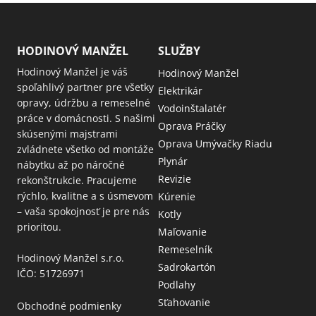
HODINOVÝ MANŽEL
SLUŽBY
Hodinový Manžel je váš
Hodinový Manžel
spoľahlivý partner pre všetky
Elektrikár
opravy, údržbu a remeselné
Vodoinštalatér
práce v domácnosti. S našimi
Oprava Práčky
skúsenými majstrami
Oprava Umývačky Riadu
zvládnete všetko od montáže
Plynár
nábytku až po náročné
Revizie
rekonštrukcie. Pracujeme
rýchlo, kvalitne a s úsmevom
Kúrenie
– vaša spokojnosť je pre nás
Kotly
prioritou.
Maľovanie
Remeselník
Hodinový Manžel s.r.o.
Sadrokartón
IČO: 51726971
Podlahy
Sťahovanie
Obchodné podmienky