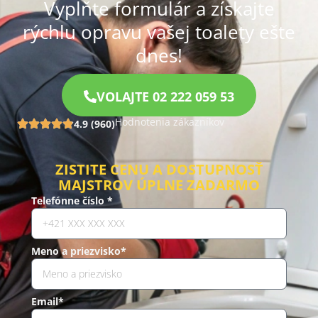
Vyplňte formulár a získajte
rýchlu opravu vašej toalety ešte
dnes!
VOLAJTE 02 222 059 53
Hodnotenia zákazníkov
4.9 (960)
ZISTITE CENU A DOSTUPNOSŤ
MAJSTROV ÚPLNE ZADARMO
Telefónne číslo *
Meno a priezvisko*
Email*