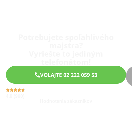
Potrebujete spoľahlivého
majstra?
Vyriešte to jediným
telefonátom!
VOLAJTE 02 222 059 53
4,9 (960)
Hodnotenia zákazníkov