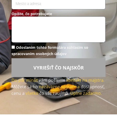
Opíšte, čo potrebujete
Odoslaním tohto formulára súhlasím so
spracovaním osobných údajov
VYRIEŠIŤ ČO NAJSKÔR
Do pár minút
vám pošleme
kontakt na majstra.
Môžete sa ho
nezáväzne opýtať na
dostupnosť,
cenu a
všetko
čo vás zaujíma.
Úplne zadarmo.