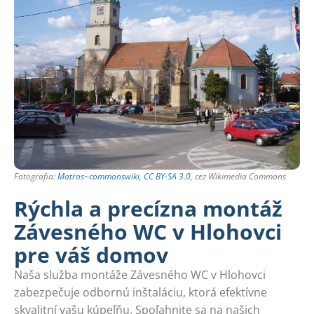
Fotografia:
Matros~commonswiki
,
CC BY-SA 3.0
, cez Wikimedia Commons
Rýchla a precízna montáž
Závesného WC v Hlohovci
pre váš domov
Naša služba montáže Závesného WC v Hlohovci
zabezpečuje odbornú inštaláciu, ktorá efektívne
skvalitní vašu kúpeľňu. Spoľahnite sa na našich