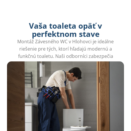
Vaša toaleta opäť v
perfektnom stave
Montáž Závesného WC v Hlohovci je ideálne
riešenie pre tých, ktorí hľadajú modernú a
funkčnú toaletu. Naši odborníci zabezpečia
presnú inštaláciu, ktorá šetrí čas a úsilie.