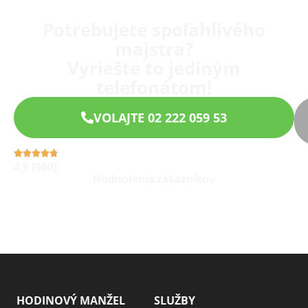
Potrebujete spoľahlivého
majstra?
Vyriešte to jediným
telefonátom!
VOLAJTE 02 222 059 53
4,9 (960)
Hodnotenia zákazníkov
HODINOVÝ MANŽEL
SLUŽBY