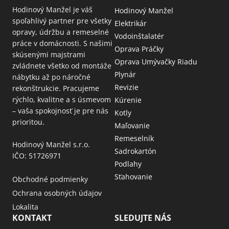
Hodinový Manžel je váš
Hodinový Manžel
spoľahlivý partner pre všetky
Elektrikár
opravy, údržbu a remeselné
Vodoinštalatér
práce v domácnosti. S našimi
Oprava Práčky
skúsenými majstrami
Oprava Umývačky Riadu
zvládnete všetko od montáže
Plynár
nábytku až po náročné
Revizie
rekonštrukcie. Pracujeme
rýchlo, kvalitne a s úsmevom
Kúrenie
– vaša spokojnosť je pre nás
Kotly
prioritou.
Maľovanie
Remeselník
Hodinový Manžel s.r.o.
Sadrokartón
IČO: 51726971
Podlahy
Sťahovanie
Obchodné podmienky
Ochrana osobných údajov
Lokalita
KONTAKT
SLEDUJTE NÁS