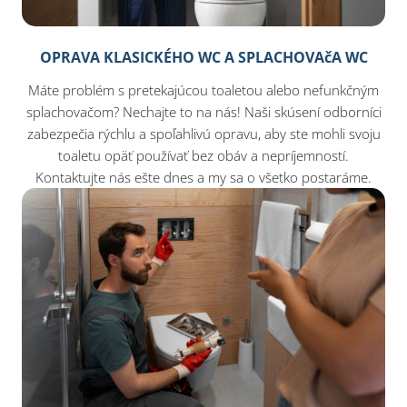
OPRAVA KLASICKÉHO WC A SPLACHOVAčA WC
Máte problém s pretekajúcou toaletou alebo nefunkčným
splachovačom? Nechajte to na nás! Naši skúsení odborníci
zabezpečia rýchlu a spoľahlivú opravu, aby ste mohli svoju
toaletu opäť používať bez obáv a nepríjemností.
Kontaktujte nás ešte dnes a my sa o všetko postaráme.