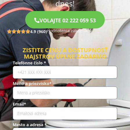
dnes!
VOLAJTE 02 222 059 53
Hodnotenia zákazníkov
4.9 (960)
ZISTITE CENU A DOSTUPNOSŤ
MAJSTROV ÚPLNE ZADARMO
Telefónne číslo *
Meno a priezvisko*
Email*
Mesto a adresa *