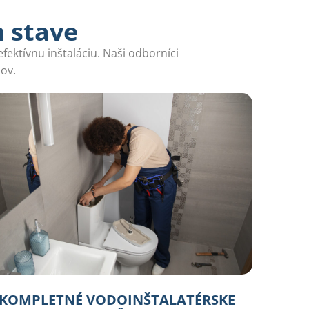
m stave
ektívnu inštaláciu. Naši odborníci
ov.
KOMPLETNÉ VODOINŠTALATÉRSKE