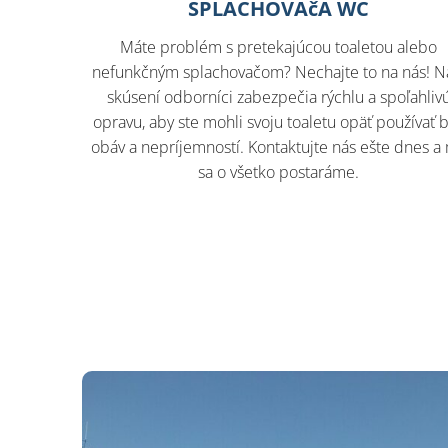
SPLACHOVAčA WC
Máte problém s pretekajúcou toaletou alebo
nefunkčným splachovačom? Nechajte to na nás! N
skúsení odborníci zabezpečia rýchlu a spoľahliv
opravu, aby ste mohli svoju toaletu opäť používať 
obáv a nepríjemností. Kontaktujte nás ešte dnes a
sa o všetko postaráme.