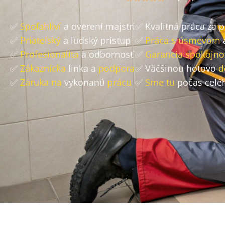
✅
Spoľahliví
a overení majstri
✅ Kvalitná práca za 
✅
Priateľský
a ľudský prístup
✅
Práca s úsmevom
✅
Profesionalita
a odbornosť
✅
Garancia spokojno
✅
Zákaznícka
linka a
podpora
✅ Väčšinou hotovo
d
✅
Záruka na
vykonanú
prácu
✅
Sme tu
počas celé