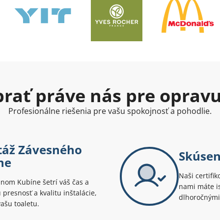
ybrať práve nás pre oprav
Profesionálne riešenia pre vašu spokojnosť a pohodlie.
ntáž Závesného
Skúsen
ne
Naši certifik
om Kubíne šetrí váš čas a
nami máte is
presnosť a kvalitu inštalácie,
dlhoročnými
vašu toaletu.