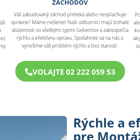
ZÁCHODOV
Váš zabudovaný záchod preteká alebo nesplachuje
Po
správne? Máme riešenie! Naši odborníci majú bohaté
aši
al
skúsenosti so všetkými typmi Geberitov a zabezpečia
ú
ko
rýchlu a efektívnu opravu. Spoľahnite sa na nás a
bez
aby
vyriešime váš problém rýchlo a bez starostí.
 my
z
VOLAJTE 02 222 059 53
Rýchle a e
pre Montá