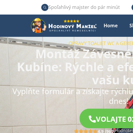
Spoľahlivý majster do pár minút
Home
S
OPRAVY TOALIET WC A GERE
Montáž Závesné
Kubíne: Rýchle a ef
vašu k
Vyplňte formulár a získajte rýchl
dnes!
VOLAJTE 0
Hodnoten
4.9 (960)