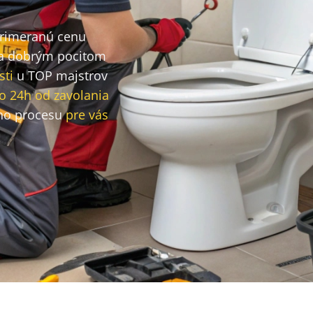
primeranú cenu
a dobrým pocitom
sti
u TOP majstrov
o 24h od zavolania
ho procesu
pre vás