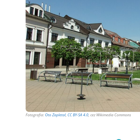
Fotografia:
Oto Zapletal
,
CC BY-SA 4.0
, cez Wikimedia Commons