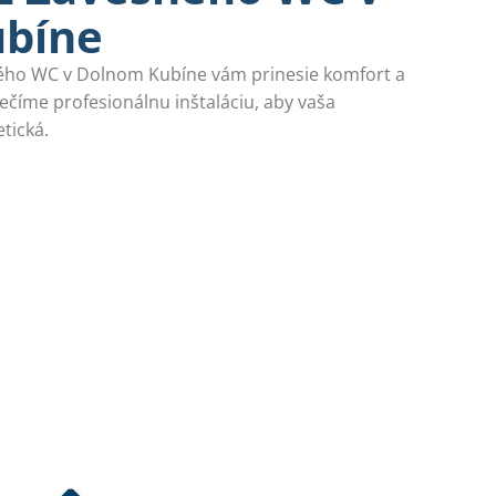
bíne
ého WC v Dolnom Kubíne vám prinesie komfort a
číme profesionálnu inštaláciu, aby vaša
tická.