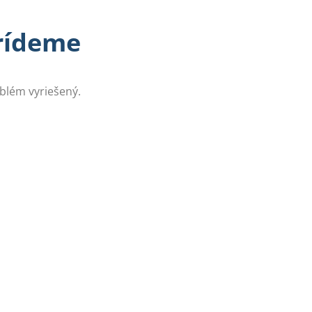
prídeme
oblém vyriešený.