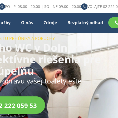
PO - PI 08:00 - 20:00 | SO - NE 09:00 - 20:00
VOLAJTE 02 222 0
lužby
O nás
Zdroje
Bezplatný odhad
BITU PRE ÚNIKY A PORUCHY
ho WC v Dolnom
ektívne riešenia pre
úpeľňu
u opravu vašej toalety ešte
2 222 059 53
ia zákazníkov