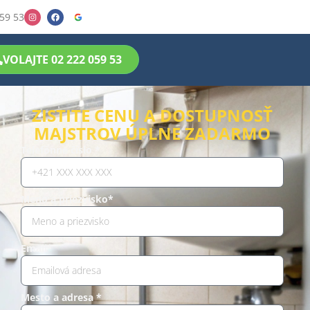
59 53
VOLAJTE 02 222 059 53
ZISTITE CENU A DOSTUPNOSŤ
MAJSTROV ÚPLNE ZADARMO
Telefónne číslo *
Meno a priezvisko*
Email*
Mesto a adresa *