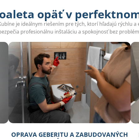
oaleta opäť v perfektno
ne je ideálnym riešením pre tých, ktorí hľadajú rýchlu a ef
bezpečia profesionálnu inštaláciu a spokojnosť bez problém
OPRAVA GEBERITU A ZABUDOVANÝCH