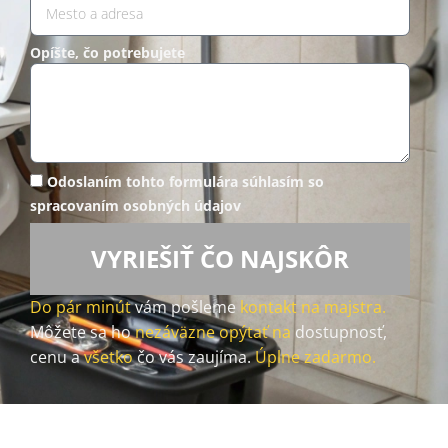
Opíšte, čo potrebujete
Odoslaním tohto formulára súhlasím so
spracovaním osobných údajov
VYRIEŠIŤ ČO NAJSKÔR
Do pár minút
vám pošleme
kontakt na majstra.
Môžete sa ho
nezáväzne opýtať na
dostupnosť,
cenu a
všetko
čo vás zaujíma.
Úplne zadarmo.