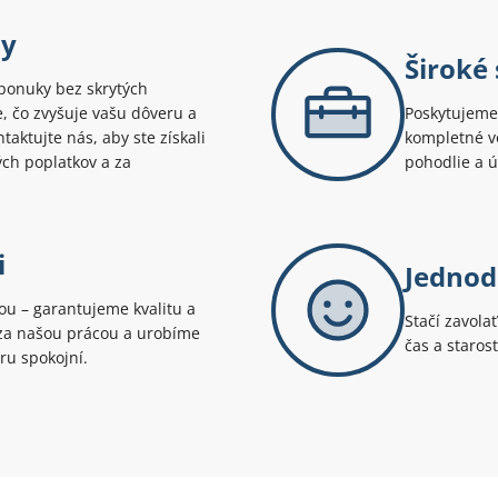
ny
Široké
ponuky bez skrytých
te, čo zvyšuje vašu dôveru a
Poskytujeme 
aktujte nás, aby ste získali
kompletné v
ých poplatkov a za
pohodlie a 
i
Jednod
tou – garantujeme kvalitu a
Stačí zavola
i za našou prácou a urobíme
čas a staros
ru spokojní.