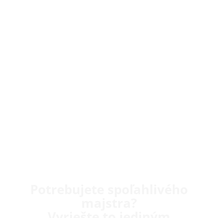
Potrebujete spoľahlivého
majstra?
Vyriešte to jediným