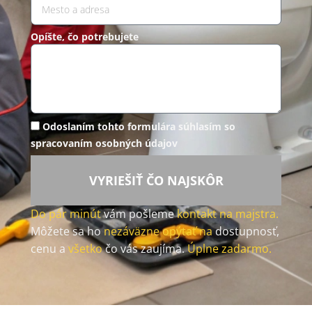
Opíšte, čo potrebujete
Odoslaním tohto formulára súhlasím so
spracovaním osobných údajov
VYRIEŠIŤ ČO NAJSKÔR
Do pár minút
vám pošleme
kontakt na majstra.
Môžete sa ho
nezáväzne opýtať na
dostupnosť,
cenu a
všetko
čo vás zaujíma.
Úplne zadarmo.