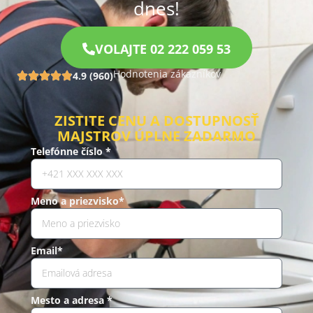
dnes!
VOLAJTE 02 222 059 53
Hodnotenia zákazníkov
4.9 (960)
ZISTITE CENU A DOSTUPNOSŤ
MAJSTROV ÚPLNE ZADARMO
Telefónne číslo *
Meno a priezvisko*
Email*
Mesto a adresa *