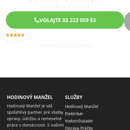
telefonátom!
VOLAJTE 02 222 059 53
4,9 (960)
Hodnotenia zákazníkov
HODINOVÝ MANŽEL
SLUŽBY
Hodinový Manžel je váš
Hodinový Manžel
spoľahlivý partner pre všetky
Elektrikár
opravy, údržbu a remeselné
Vodoinštalatér
práce v domácnosti. S našimi
Oprava Práčky