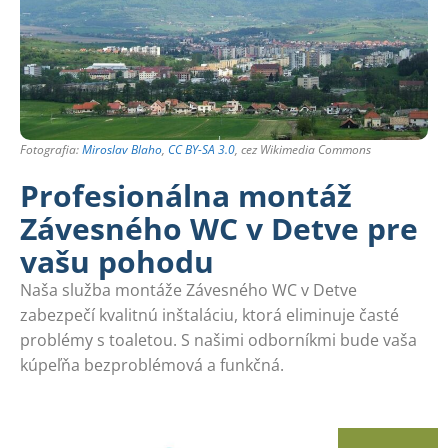
Fotografia:
Miroslav Blaho
,
CC BY-SA 3.0
, cez Wikimedia Commons
Profesionálna montáž
Závesného WC v Detve pre
vašu pohodu
Naša služba montáže Závesného WC v Detve
zabezpečí kvalitnú inštaláciu, ktorá eliminuje časté
problémy s toaletou. S našimi odborníkmi bude vaša
kúpeľňa bezproblémová a funkčná.