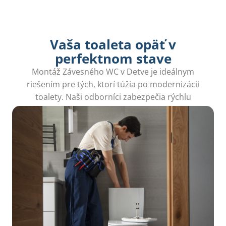
Vaša toaleta opäť v
perfektnom stave
Montáž Závesného WC v Detve je ideálnym
riešením pre tých, ktorí túžia po modernizácii
toalety. Naši odborníci zabezpečia rýchlu
inštaláciu, aby ste sa vyhli problémom a stresu.