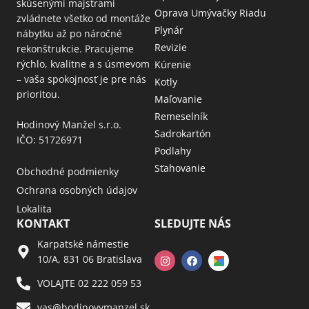
skúsenými majstrami
Oprava Umývačky Riadu
zvládnete všetko od montáže
Plynár
nábytku až po náročné
Revizie
rekonštrukcie. Pracujeme
rýchlo, kvalitne a s úsmevom
Kúrenie
– vaša spokojnosť je pre nás
Kotly
prioritou.
Maľovanie
Remeselník
Hodinový Manžel s.r.o.
Sadrokartón
IČO: 51726971
Podlahy
Sťahovanie
Obchodné podmienky
Ochrana osobných údajov
Lokalita
KONTAKT
SLEDUJTE NÁS
Karpatské námestie
10/A, 831 06 Bratislava
VOLAJTE 02 222 059 53​
vas@hodinovymanzel.sk​