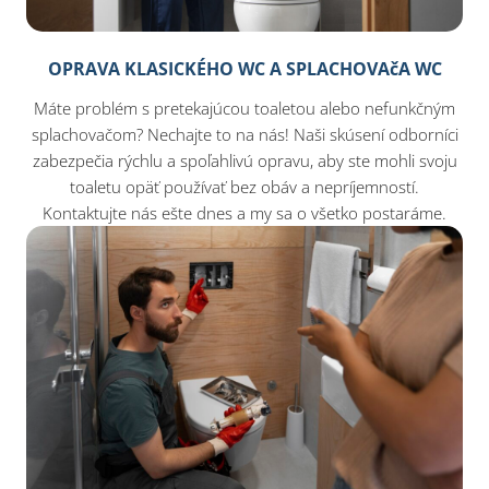
OPRAVA KLASICKÉHO WC A SPLACHOVAčA WC
Máte problém s pretekajúcou toaletou alebo nefunkčným
splachovačom? Nechajte to na nás! Naši skúsení odborníci
zabezpečia rýchlu a spoľahlivú opravu, aby ste mohli svoju
toaletu opäť používať bez obáv a nepríjemností.
Kontaktujte nás ešte dnes a my sa o všetko postaráme.