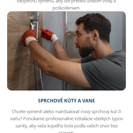
bezpečnú výmenu, aby ste predišli únikom vody a
poškodeniam.
SPRCHOVÉ KÚTY A VANE
Chcete vymeniť alebo nainštalovať nový sprchový kút či
vaňu? Ponúkame profesionálne inštalácie všetkých typov
sanity, aby vaša kúpeľňa bola podľa vašich snov bez
starostí.