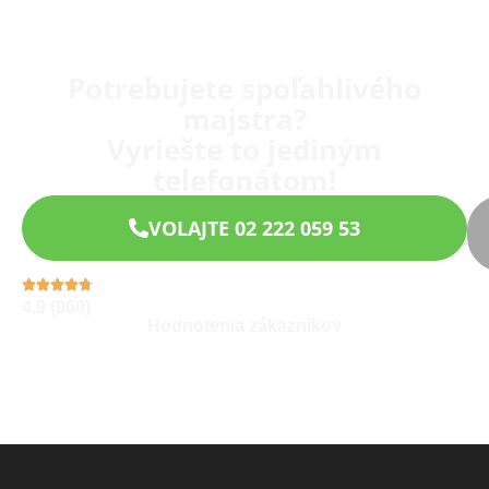
Potrebujete spoľahlivého
majstra?
Vyriešte to jediným
telefonátom!
VOLAJTE 02 222 059 53
4,9 (960)
Hodnotenia zákazníkov