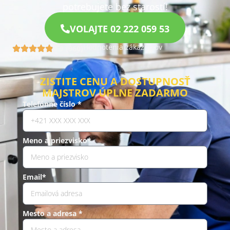
potrebujete bez starostí!
VOLAJTE 02 222 059 53
Hodnotenia zákazníkov
4.9 (960)
ZISTITE CENU A DOSTUPNOSŤ
MAJSTROV ÚPLNE ZADARMO
Telefónne číslo *
Meno a priezvisko*
Email*
Mesto a adresa *