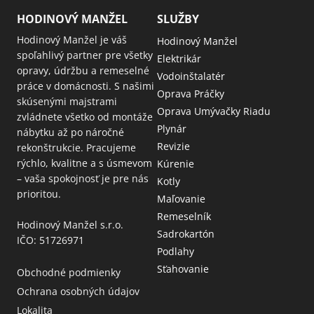
HODINOVÝ MANŽEL
SLUŽBY
Hodinový Manžel je váš
Hodinový Manžel
spoľahlivý partner pre všetky
Elektrikár
opravy, údržbu a remeselné
Vodoinštalatér
práce v domácnosti. S našimi
Oprava Práčky
skúsenými majstrami
Oprava Umývačky Riadu
zvládnete všetko od montáže
Plynár
nábytku až po náročné
Revizie
rekonštrukcie. Pracujeme
rýchlo, kvalitne a s úsmevom
Kúrenie
– vaša spokojnosť je pre nás
Kotly
prioritou.
Maľovanie
Remeselník
Hodinový Manžel s.r.o.
Sadrokartón
IČO: 51726971
Podlahy
Sťahovanie
Obchodné podmienky
Ochrana osobných údajov
Lokalita