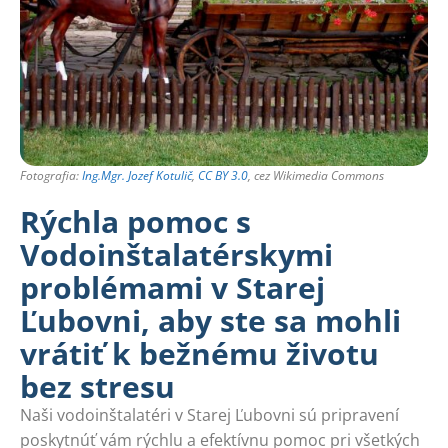
Fotografia:
Ing.Mgr. Jozef Kotulič
,
CC BY 3.0
, cez Wikimedia Commons
Rýchla pomoc s
Vodoinštalatérskymi
problémami v Starej
Ľubovni, aby ste sa mohli
vrátiť k bežnému životu
bez stresu
Naši vodoinštalatéri v Starej Ľubovni sú pripravení
poskytnúť vám rýchlu a efektívnu pomoc pri všetkých