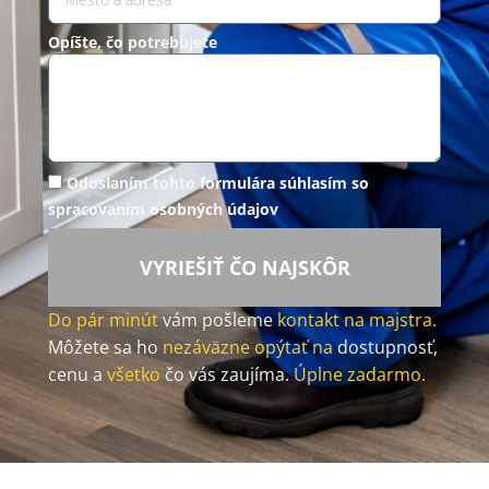
Opíšte, čo potrebujete
Odoslaním tohto formulára súhlasím so
spracovaním osobných údajov
VYRIEŠIŤ ČO NAJSKÔR
Do pár minút
vám pošleme
kontakt na majstra.
Môžete sa ho
nezáväzne opýtať na
dostupnosť,
cenu a
všetko
čo vás zaujíma.
Úplne zadarmo.