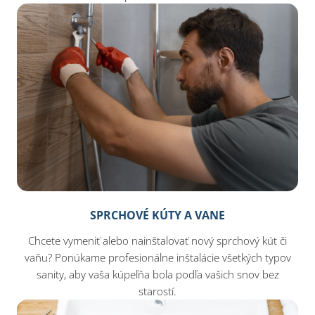
SPRCHOVÉ KÚTY A VANE
Chcete vymeniť alebo nainštalovať nový sprchový kút či
vaňu? Ponúkame profesionálne inštalácie všetkých typov
sanity, aby vaša kúpeľňa bola podľa vašich snov bez
starostí.