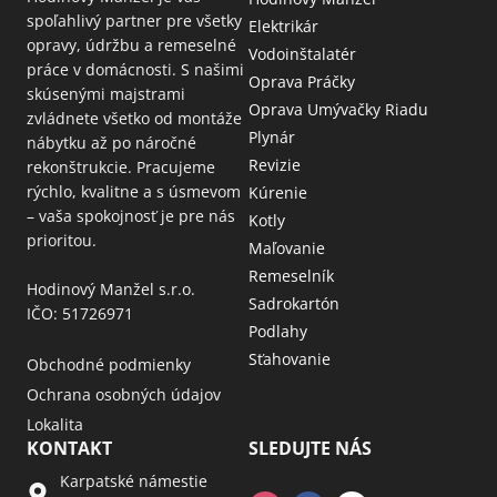
spoľahlivý partner pre všetky
Elektrikár
opravy, údržbu a remeselné
Vodoinštalatér
práce v domácnosti. S našimi
Oprava Práčky
skúsenými majstrami
Oprava Umývačky Riadu
zvládnete všetko od montáže
Plynár
nábytku až po náročné
Revizie
rekonštrukcie. Pracujeme
rýchlo, kvalitne a s úsmevom
Kúrenie
– vaša spokojnosť je pre nás
Kotly
prioritou.
Maľovanie
Remeselník
Hodinový Manžel s.r.o.
Sadrokartón
IČO: 51726971
Podlahy
Sťahovanie
Obchodné podmienky
Ochrana osobných údajov
Lokalita
KONTAKT
SLEDUJTE NÁS
Karpatské námestie