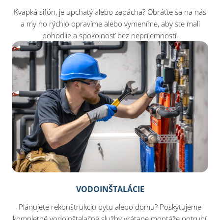
Kvapká sifón, je upchatý alebo zapácha? Obráťte sa na nás
a my ho rýchlo opravíme alebo vymeníme, aby ste mali
pohodlie a spokojnosť bez nepríjemností.
VODOINŠTALÁCIE
Plánujete rekonštrukciu bytu alebo domu? Poskytujeme
kompletné vodoinštalačné služby vrátane montáže potrubí,