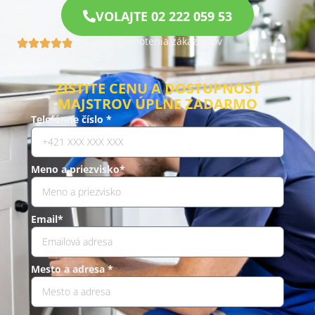
VOLAJTE 02 222 059 53
Hodnotenia zákazníkov
4.9 (960)
ZISTITE CENU A DOSTUPNOSŤ
MAJSTROV ÚPLNE ZADARMO
Telefónne číslo *
Meno a priezvisko*
Email*
Mesto a adresa *