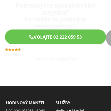
Potrebujete spoľahlivého
majstra?
Vyriešte to jediným
telefonátom!
VOLAJTE 02 222 059 53
4,9 (960)
Hodnotenia zákazníkov
HODINOVÝ MANŽEL
SLUŽBY
Hodinový Manžel je váš
Hodinový Manžel