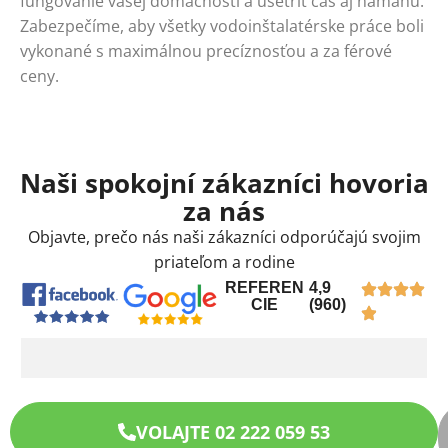
fungovanie vašej domácnosti a ušetriť čas aj námahu.
Zabezpečíme, aby všetky vodoinštalatérske práce boli
vykonané s maximálnou precíznosťou a za férové
ceny.
Naši spokojní zákazníci hovoria
za nás
Objavte, prečo nás naši zákazníci odporúčajú svojim
priateľom a rodine
REFEREN
4,9
CIE
(960)
VOLAJTE 02 222 059 53