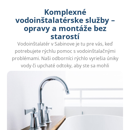
Komplexné
vodoinštalatérske služby –
opravy a montáže bez
starostí
Vodoinštalatér v Sabinove je tu pre vás, keď
potrebujete rýchlu pomoc s vodoinštalačnými
problémami. Naši odborníci rýchlo vyriešia úniky
vody či upchaté odtoky, aby ste sa mohli
bezstarostne venovať svojmu domovu.