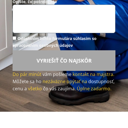
Opíšte, čo potrebujete
Odoslaním tohto formulára súhlasím so
spracovaním osobných údajov
VYRIEŠIŤ ČO NAJSKÔR
Do pár minút
vám pošleme
kontakt na majstra.
Môžete sa ho
nezáväzne opýtať na
dostupnosť,
cenu a
všetko
čo vás zaujíma.
Úplne zadarmo.