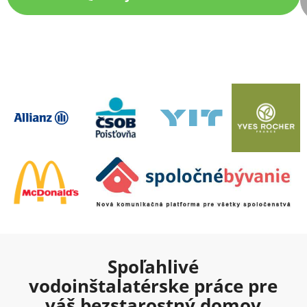
Spoľahlivé
vodoinštalatérske práce pre
váš bezstarostný domov