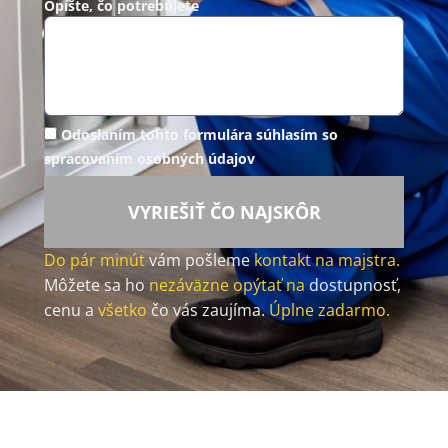
Opíšte, čo potrebujete
Odoslaním tohto formulára súhlasím so
spracovaním osobných údajov
VYRIEŠIŤ ČO NAJSKÔR
Do pár minút
vám pošleme
kontakt na majstra.
Môžete sa ho
nezáväzne opýtať na
dostupnosť,
cenu a
všetko
čo vás zaujíma.
Úplne zadarmo.