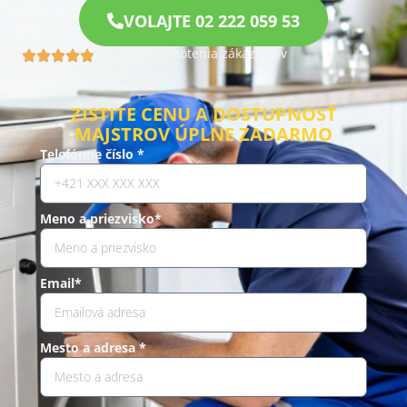
VOLAJTE 02 222 059 53
Hodnotenia zákazníkov
4.9 (960)
ZISTITE CENU A DOSTUPNOSŤ
MAJSTROV ÚPLNE ZADARMO
Telefónne číslo *
Meno a priezvisko*
Email*
Mesto a adresa *