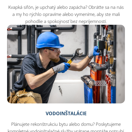
Kvapká sifón, je upchatý alebo zapácha? Obráťte sa na nás
a my ho rýchlo opravíme alebo vymeníme, aby ste mali
pohodlie a spokojnosť bez nepríjemností.
VODOINŠTALÁCIE
Plánujete rekonštrukciu bytu alebo domu? Poskytujeme
kompletné vodoinštalačné služby vrátane montáže potrubí,