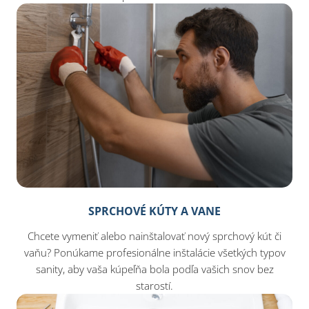
SPRCHOVÉ KÚTY A VANE
Chcete vymeniť alebo nainštalovať nový sprchový kút či
vaňu? Ponúkame profesionálne inštalácie všetkých typov
sanity, aby vaša kúpeľňa bola podľa vašich snov bez
starostí.