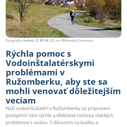
Fotografia:
Jamnik
,
CC BY-SA 3.0
, cez Wikimedia Commons
Rýchla pomoc s
Vodoinštalatérskymi
problémami v
Ružomberku, aby ste sa
mohli venovať dôležitejším
veciam
Naši vodoinštalatéri v Ružomberku sú pripravení
poskytnúť vám rýchle a efektívne riešenia všetkých
problémov s vodou. S dôrazom na kvalitu a