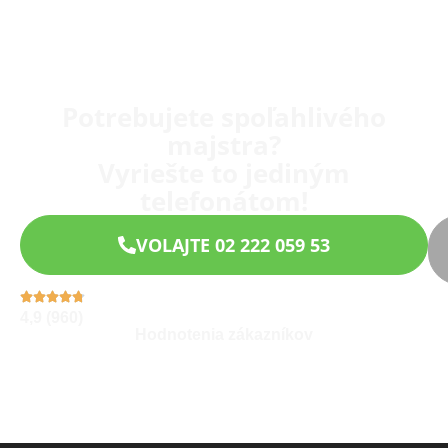
Potrebujete spoľahlivého
majstra?
Vyriešte to jediným
telefonátom!
VOLAJTE 02 222 059 53
4,9 (960)
Hodnotenia zákazníkov