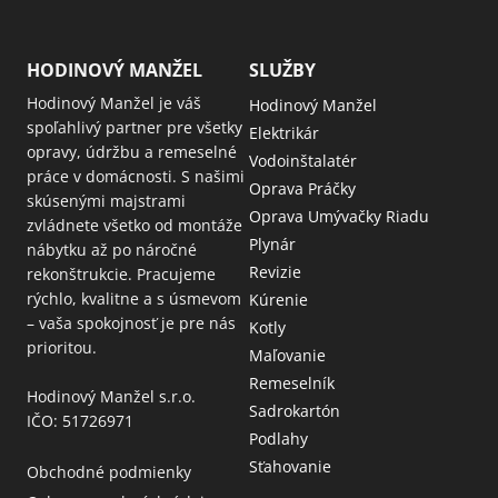
HODINOVÝ MANŽEL
SLUŽBY
Hodinový Manžel je váš
Hodinový Manžel
spoľahlivý partner pre všetky
Elektrikár
opravy, údržbu a remeselné
Vodoinštalatér
práce v domácnosti. S našimi
Oprava Práčky
skúsenými majstrami
Oprava Umývačky Riadu
zvládnete všetko od montáže
Plynár
nábytku až po náročné
Revizie
rekonštrukcie. Pracujeme
rýchlo, kvalitne a s úsmevom
Kúrenie
– vaša spokojnosť je pre nás
Kotly
prioritou.
Maľovanie
Remeselník
Hodinový Manžel s.r.o.
Sadrokartón
IČO: 51726971
Podlahy
Sťahovanie
Obchodné podmienky