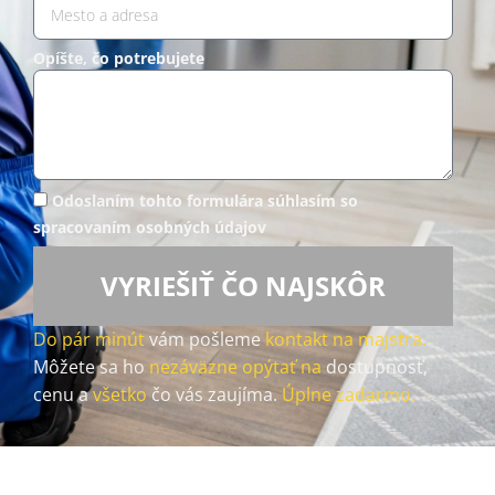
Opíšte, čo potrebujete
Odoslaním tohto formulára súhlasím so
spracovaním osobných údajov
VYRIEŠIŤ ČO NAJSKÔR
Do pár minút
vám pošleme
kontakt na majstra.
Môžete sa ho
nezáväzne opýtať na
dostupnosť,
cenu a
všetko
čo vás zaujíma.
Úplne zadarmo.