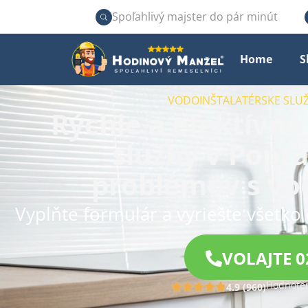
Spoľahlivý majster do pár minút
Home
S
VODOINŠTALATÉRSKE SLUŽ
Rýchle a efektívne
služby v Popra
problémov s vod
Vyplňte formulár a vyriešte všetko 
VOLAJTE 0
Hodnoten
4.9 (960)