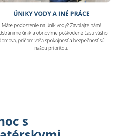
ÚNIKY VODY A INÉ PRÁCE
Máte podozrenie na únik vody? Zavolajte nám!
dstránime únik a obnovíme poškodené časti vášho
domova, pričom vaša spokojnosť a bezpečnosť sú
našou prioritou.
moc s
latérskymi