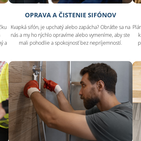
OPRAVA A ČISTENIE SIFÓNOV
čku
Kvapká sifón, je upchatý alebo zapácha? Obráťte sa na
Plá
a
nás a my ho rýchlo opravíme alebo vymeníme, aby ste
k
ý a
mali pohodlie a spokojnosť bez nepríjemností.
p