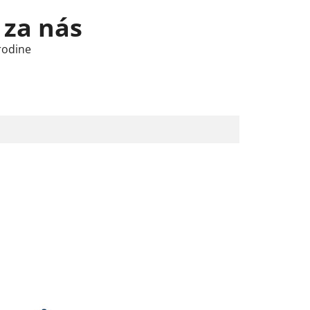
 za nás
rodine