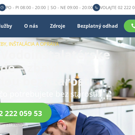
PO - PI 08:00 - 20:00 | SO - NE 09:00 - 20:00
VOLAJTE 02 222 0
lužby
O nás
Zdroje
Bezplatný odhad
BY, INŠTALÁCIA A OPRAVA
 Vodoinštalatérske
de – zbavte sa
ou bez starostí
čo potrebujete bez starostí!
2 222 059 53
ia zákazníkov