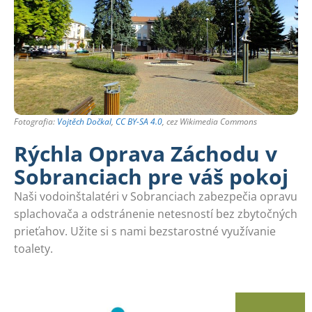
Fotografia:
Vojtěch Dočkal
,
CC BY-SA 4.0
, cez Wikimedia Commons
Rýchla Oprava Záchodu v
Sobranciach pre váš pokoj
Naši vodoinštalatéri v Sobranciach zabezpečia opravu
splachovača a odstránenie netesností bez zbytočných
prieťahov. Užite si s nami bezstarostné využívanie
toalety.