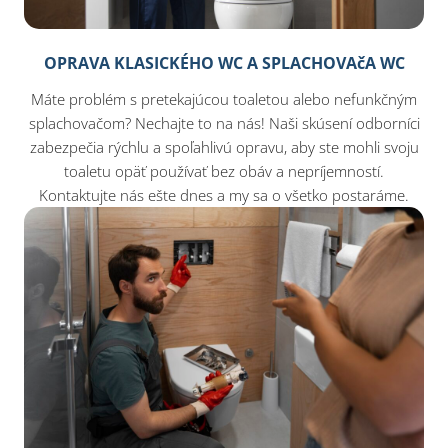
OPRAVA KLASICKÉHO WC A SPLACHOVAčA WC
Máte problém s pretekajúcou toaletou alebo nefunkčným
splachovačom? Nechajte to na nás! Naši skúsení odborníci
zabezpečia rýchlu a spoľahlivú opravu, aby ste mohli svoju
toaletu opäť používať bez obáv a nepríjemností.
Kontaktujte nás ešte dnes a my sa o všetko postaráme.