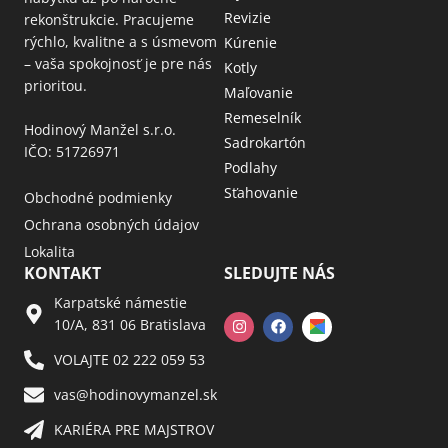
Revizie
rekonštrukcie. Pracujeme
rýchlo, kvalitne a s úsmevom
Kúrenie
– vaša spokojnosť je pre nás
Kotly
prioritou.
Maľovanie
Remeselník
Hodinový Manžel s.r.o.
Sadrokartón
IČO: 51726971
Podlahy
Sťahovanie
Obchodné podmienky
Ochrana osobných údajov
Lokalita
KONTAKT
SLEDUJTE NÁS
Karpatské námestie
10/A, 831 06 Bratislava
VOLAJTE 02 222 059 53​
vas@hodinovymanzel.sk​
KARIÉRA PRE MAJSTROV​