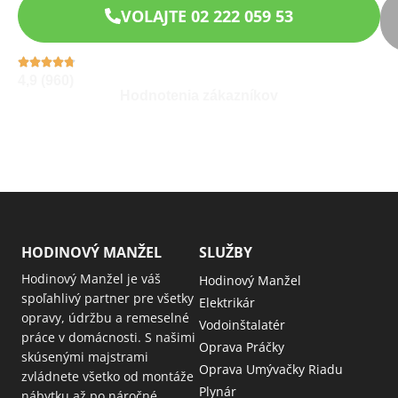
VOLAJTE 02 222 059 53
4,9 (960)
Hodnotenia zákazníkov
HODINOVÝ MANŽEL
SLUŽBY
Hodinový Manžel je váš
Hodinový Manžel
spoľahlivý partner pre všetky
Elektrikár
opravy, údržbu a remeselné
Vodoinštalatér
práce v domácnosti. S našimi
Oprava Práčky
skúsenými majstrami
Oprava Umývačky Riadu
zvládnete všetko od montáže
Plynár
nábytku až po náročné