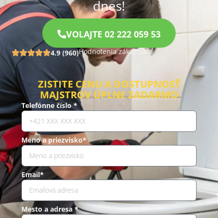
dnes!
VOLAJTE 02 222 059 53
Hodnotenia zákazníkov
4.9 (960)
ZISTITE CENU A DOSTUPNOSŤ
MAJSTROV ÚPLNE ZADARMO
Telefónne číslo *
Meno a priezvisko*
Email*
Mesto a adresa *