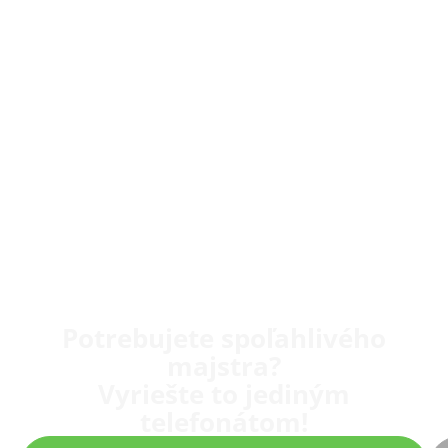
Potrebujete spoľahlivého
majstra?
Vyriešte to jediným
telefonátom!