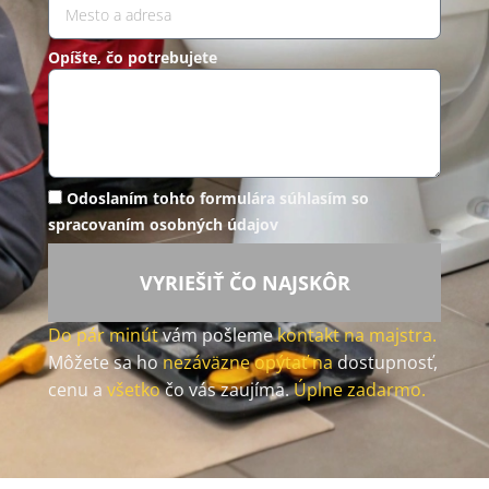
Opíšte, čo potrebujete
Odoslaním tohto formulára súhlasím so
spracovaním osobných údajov
VYRIEŠIŤ ČO NAJSKÔR
Do pár minút
vám pošleme
kontakt na majstra.
Môžete sa ho
nezáväzne opýtať na
dostupnosť,
cenu a
všetko
čo vás zaujíma.
Úplne zadarmo.