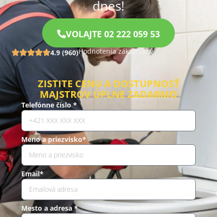
dnes!
VOLAJTE 02 222 059 53
Hodnotenia zákazníkov
4.9 (960)
ZISTITE CENU A DOSTUPNOSŤ
MAJSTROV ÚPLNE ZADARMO
Telefónne číslo *
Meno a priezvisko*
Email*
Mesto a adresa *