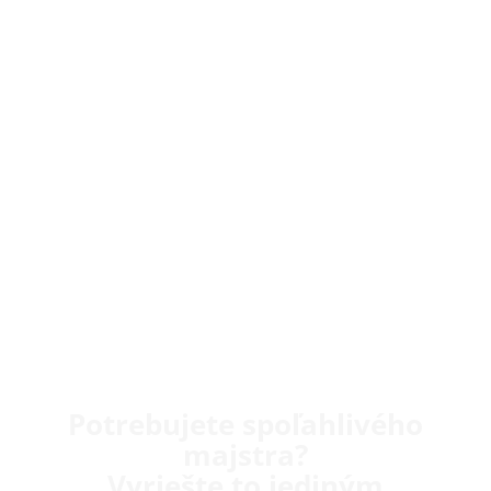
Potrebujete spoľahlivého
majstra?
Vyriešte to jediným