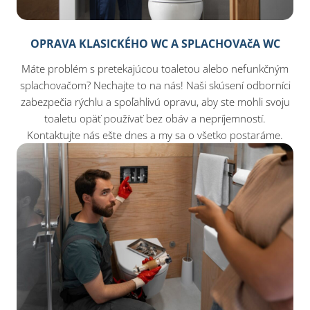
OPRAVA KLASICKÉHO WC A SPLACHOVAčA WC
Máte problém s pretekajúcou toaletou alebo nefunkčným
splachovačom? Nechajte to na nás! Naši skúsení odborníci
zabezpečia rýchlu a spoľahlivú opravu, aby ste mohli svoju
toaletu opäť používať bez obáv a nepríjemností.
Kontaktujte nás ešte dnes a my sa o všetko postaráme.