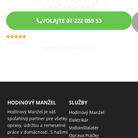
telefonátom!
VOLAJTE 02 222 059 53
4,9 (960)
Hodnotenia zákazníkov
HODINOVÝ MANŽEL
SLUŽBY
Hodinový Manžel je váš
Hodinový Manžel
spoľahlivý partner pre všetky
Elektrikár
opravy, údržbu a remeselné
Vodoinštalatér
práce v domácnosti. S našimi
Oprava Práčky