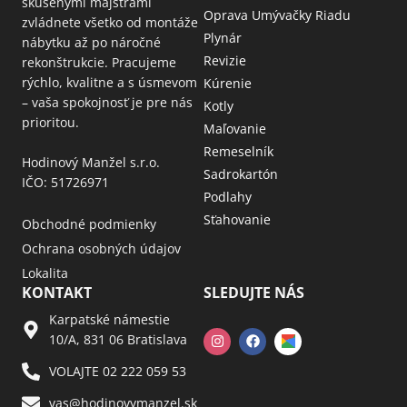
skúsenými majstrami
Oprava Umývačky Riadu
zvládnete všetko od montáže
Plynár
nábytku až po náročné
Revizie
rekonštrukcie. Pracujeme
rýchlo, kvalitne a s úsmevom
Kúrenie
– vaša spokojnosť je pre nás
Kotly
prioritou.
Maľovanie
Remeselník
Hodinový Manžel s.r.o.
Sadrokartón
IČO: 51726971
Podlahy
Sťahovanie
Obchodné podmienky
Ochrana osobných údajov
Lokalita
KONTAKT
SLEDUJTE NÁS
Karpatské námestie
10/A, 831 06 Bratislava
VOLAJTE 02 222 059 53​
vas@hodinovymanzel.sk​