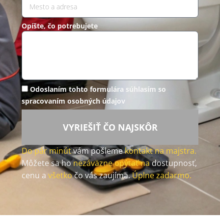
Opíšte, čo potrebujete
Odoslaním tohto formulára súhlasím so
spracovaním osobných údajov
VYRIEŠIŤ ČO NAJSKÔR
Do pár minút
vám pošleme
kontakt na majstra.
Môžete sa ho
nezáväzne opýtať na
dostupnosť,
cenu a
všetko
čo vás zaujíma.
Úplne zadarmo.