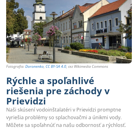
Fotografia:
Doronenko
,
CC BY-SA 4.0
, cez Wikimedia Commons
Rýchle a spoľahlivé
riešenia pre záchody v
Prievidzi
Naši skúsení vodoinštalatéri v Prievidzi promptne
vyriešia problémy so splachovačmi a únikmi vody.
Môžete sa spoľahnúť na našu odbornosť a rýchlosť.