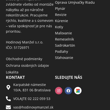
Oprava Umývačky Riadu
zvládnete všetko od montáže
Plynár
nábytku až po náročné
Revizie
rekonštrukcie. Pracujeme
rýchlo, kvalitne a s úsmevom
Kúrenie
– vaša spokojnosť je pre nás
Kotly
prioritou.
Maľovanie
Remeselník
Hodinový Manžel s.r.o.
Sadrokartón
IČO: 51726971
Podlahy
Sťahovanie
Obchodné podmienky
Ochrana osobných údajov
Lokalita
KONTAKT
SLEDUJTE NÁS
Karpatské námestie
10/A, 831 06 Bratislava
VOLAJTE 02 222 059 53​
vas@hodinovymanzel.sk​