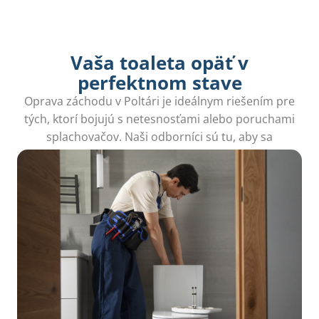
Vaša toaleta opäť v
perfektnom stave
Oprava záchodu v Poltári je ideálnym riešením pre
tých, ktorí bojujú s netesnosťami alebo poruchami
splachovačov. Naši odborníci sú tu, aby sa
postarali o vaše problémy, čím získate späť pokoj.