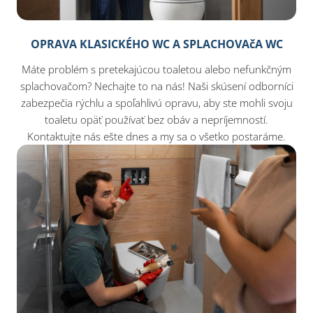
OPRAVA KLASICKÉHO WC A SPLACHOVAčA WC
Máte problém s pretekajúcou toaletou alebo nefunkčným
splachovačom? Nechajte to na nás! Naši skúsení odborníci
zabezpečia rýchlu a spoľahlivú opravu, aby ste mohli svoju
toaletu opäť používať bez obáv a nepríjemností.
Kontaktujte nás ešte dnes a my sa o všetko postaráme.