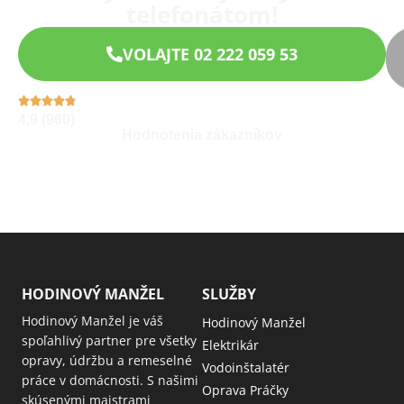
telefonátom!
VOLAJTE 02 222 059 53
4,9 (960)
Hodnotenia zákazníkov
HODINOVÝ MANŽEL
SLUŽBY
Hodinový Manžel je váš
Hodinový Manžel
spoľahlivý partner pre všetky
Elektrikár
opravy, údržbu a remeselné
Vodoinštalatér
práce v domácnosti. S našimi
Oprava Práčky
skúsenými majstrami