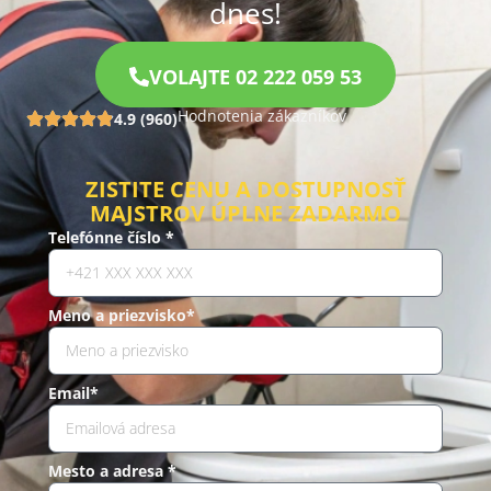
dnes!
VOLAJTE 02 222 059 53
Hodnotenia zákazníkov
4.9 (960)
ZISTITE CENU A DOSTUPNOSŤ
MAJSTROV ÚPLNE ZADARMO
Telefónne číslo *
Meno a priezvisko*
Email*
Mesto a adresa *