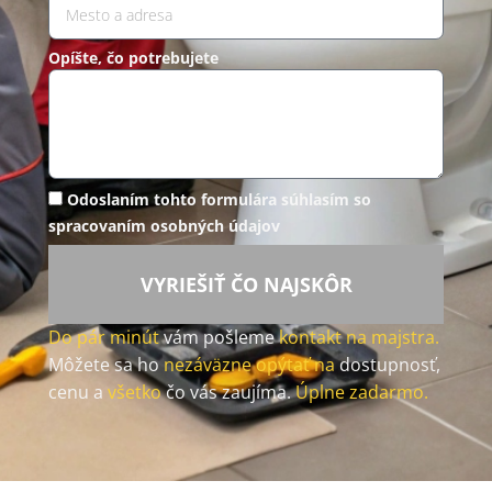
Opíšte, čo potrebujete
Odoslaním tohto formulára súhlasím so
spracovaním osobných údajov
VYRIEŠIŤ ČO NAJSKÔR
Do pár minút
vám pošleme
kontakt na majstra.
Môžete sa ho
nezáväzne opýtať na
dostupnosť,
cenu a
všetko
čo vás zaujíma.
Úplne zadarmo.