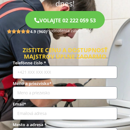
dnes!
VOLAJTE 02 222 059 53
Hodnotenia zákazníkov
4.9 (960)
ZISTITE CENU A DOSTUPNOSŤ
MAJSTROV ÚPLNE ZADARMO
Telefónne číslo *
Meno a priezvisko*
Email*
Mesto a adresa *