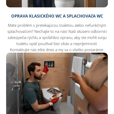
OPRAVA KLASICKÉHO WC A SPLACHOVAčA WC
Máte problém s pretekajúcou toaletou alebo nefunkčným
splachovačom? Nechajte to na nás! Naši skúsení odborníci
zabezpečia rýchlu a spoľahlivú opravu, aby ste mohli svoju
toaletu opäť používať bez obáv a nepríjemností.
Kontaktujte nás ešte dnes a my sa o všetko postaráme.