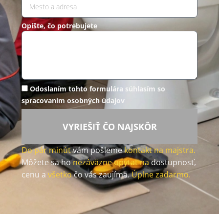
Opíšte, čo potrebujete
Odoslaním tohto formulára súhlasím so
spracovaním osobných údajov
VYRIEŠIŤ ČO NAJSKÔR
Do pár minút
vám pošleme
kontakt na majstra.
Môžete sa ho
nezáväzne opýtať na
dostupnosť,
cenu a
všetko
čo vás zaujíma.
Úplne zadarmo.