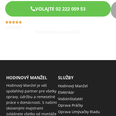
VOLAJTE 02 222 059 53
4,9 (960)
Hodnotenia zákazníkov
HODINOVÝ MANŽEL
SLUŽBY
Hodinový Manžel je váš
Hodinový Manžel
spoľahlivý partner pre všetky
Elektrikár
opravy, údržbu a remeselné
Vodoinštalatér
práce v domácnosti. S našimi
Oprava Práčky
skúsenými majstrami
Oprava Umývačky Riadu
zvládnete všetko od montáže