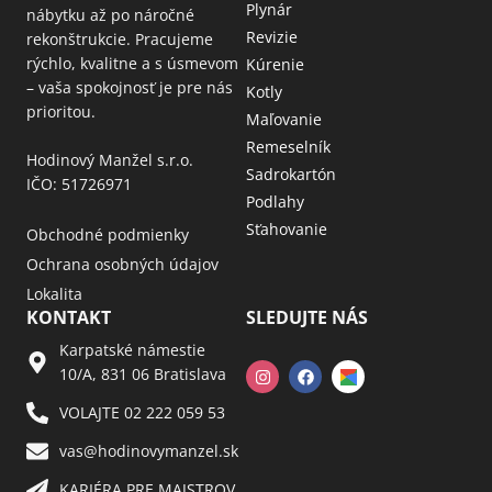
Plynár
nábytku až po náročné
Revizie
rekonštrukcie. Pracujeme
rýchlo, kvalitne a s úsmevom
Kúrenie
– vaša spokojnosť je pre nás
Kotly
prioritou.
Maľovanie
Remeselník
Hodinový Manžel s.r.o.
Sadrokartón
IČO: 51726971
Podlahy
Sťahovanie
Obchodné podmienky
Ochrana osobných údajov
Lokalita
KONTAKT
SLEDUJTE NÁS
Karpatské námestie
10/A, 831 06 Bratislava
VOLAJTE 02 222 059 53​
vas@hodinovymanzel.sk​
KARIÉRA PRE MAJSTROV​