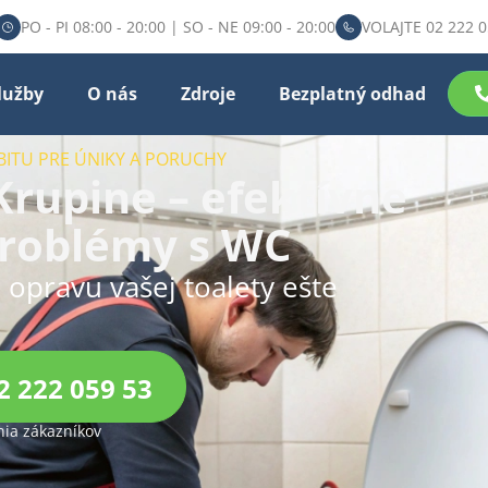
PO - PI 08:00 - 20:00 | SO - NE 09:00 - 20:00
VOLAJTE 02 222 0
lužby
O nás
Zdroje
Bezplatný odhad
BITU PRE ÚNIKY A PORUCHY
rupine – efektívne
problémy s WC
u opravu vašej toalety ešte
2 222 059 53
ia zákazníkov