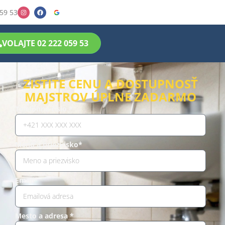
59 53
VOLAJTE 02 222 059 53
ZISTITE CENU A DOSTUPNOSŤ
MAJSTROV ÚPLNE ZADARMO
Telefónne číslo *
Meno a priezvisko*
Email*
Mesto a adresa *