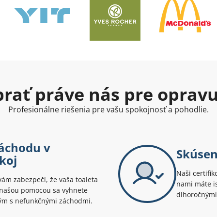
ybrať práve nás pre oprav
Profesionálne riešenia pre vašu spokojnosť a pohodlie.
áchodu v
Skúsen
koj
Naši certifik
ám zabezpečí, že vaša toaleta
nami máte is
S našou pomocou sa vyhnete
dlhoročnými
ným s nefunkčnými záchodmi.