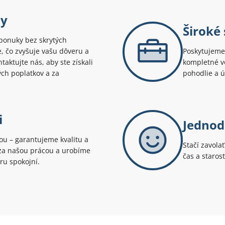
ny
Široké
ponuky bez skrytých
te, čo zvyšuje vašu dôveru a
Poskytujeme 
aktujte nás, aby ste získali
kompletné v
ých poplatkov a za
pohodlie a 
i
Jednod
tou – garantujeme kvalitu a
Stačí zavola
i za našou prácou a urobíme
čas a staros
ru spokojní.