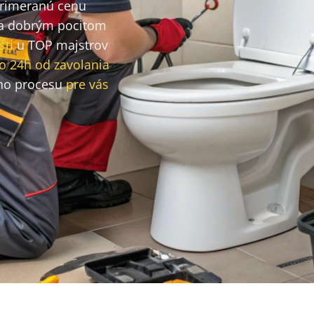
primeranú cenu
a dobrým pocitom
sti
u TOP majstrov
o 24h od zavolania
ho procesu
pre vás