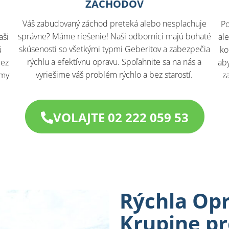
ZÁCHODOV
Váš zabudovaný záchod preteká alebo nesplachuje
Po
správne? Máme riešenie! Naši odborníci majú bohaté
aši
al
skúsenosti so všetkými typmi Geberitov a zabezpečia
ú
ko
rýchlu a efektívnu opravu. Spoľahnite sa na nás a
bez
aby
vyriešime váš problém rýchlo a bez starostí.
 my
z
VOLAJTE 02 222 059 53
Rýchla Op
Krupine pr