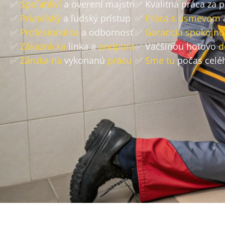
✅
Spoľahliví
a overení majstri
✅ Kvalitná práca za 
✅
Priateľský
a ľudský prístup
✅
Práca s úsmevom
✅
Profesionalita
a odbornosť
✅
Garancia spokojno
✅
Zákaznícka
linka a
podpora
✅ Väčšinou hotovo
d
✅
Záruka na
vykonanú
prácu
✅
Sme tu
počas celé