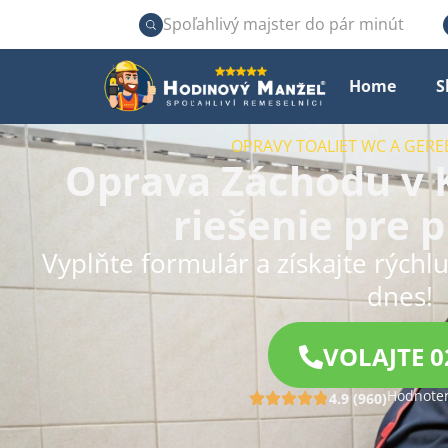
Spoľahlivý majster do pár minút
Home
S
OPRAVY TOALIET WC A GERE
Oprava Záchodu v K
riešenie pre 
Vyplňte formulár a získajte rýchl
dnes!
VOLAJTE 0
Hodnoten
4.9 (960)