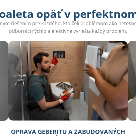
oaleta opäť v perfektno
lnym riešením pre každého, kto čelí problémom ako netesnos
odborníci rýchlo a efektívne vyriešia každý problém.
OPRAVA GEBERITU A ZABUDOVANÝCH