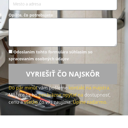
Opíšte, čo potrebujete
Odoslaním tohto formulára súhlasím so
spracovaním osobných údajov
VYRIEŠIŤ ČO NAJSKÔR
Do pár minút
vám pošleme
kontakt na majstra.
Môžete sa ho
nezáväzne opýtať na
dostupnosť,
cenu a
všetko
čo vás zaujíma.
Úplne zadarmo.