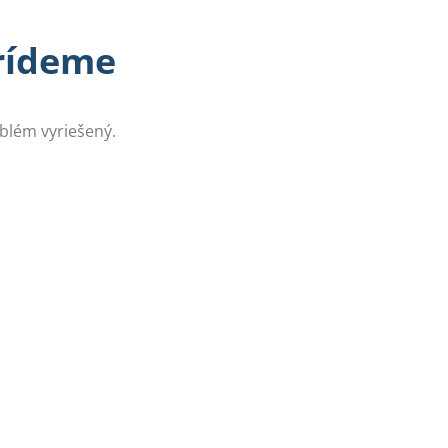
prídeme
oblém vyriešený.