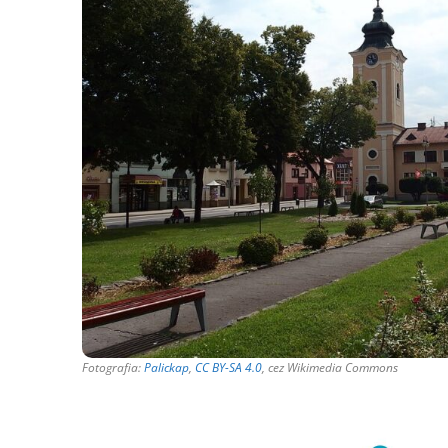
Fotografia:
Palickap
,
CC BY-SA 4.0
, cez Wikimedia Commons