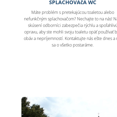
SPLACHOVAčA WC
Máte problém s pretekajúcou toaletou alebo
nefunkčným splachovačom? Nechajte to na nás! N
skúsení odborníci zabezpečia rýchlu a spoľahliv
opravu, aby ste mohli svoju toaletu opäť používať 
obáv a nepríjemností. Kontaktujte nás ešte dnes a
sa o všetko postaráme.