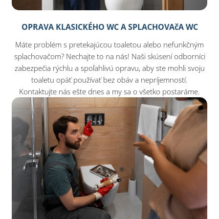
OPRAVA KLASICKÉHO WC A SPLACHOVAčA WC
Máte problém s pretekajúcou toaletou alebo nefunkčným
splachovačom? Nechajte to na nás! Naši skúsení odborníci
zabezpečia rýchlu a spoľahlivú opravu, aby ste mohli svoju
toaletu opäť používať bez obáv a nepríjemností.
Kontaktujte nás ešte dnes a my sa o všetko postaráme.