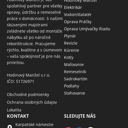
Hodinový Manžel
spoľahlivý partner pre všetky
Elektrikár
opravy, údržbu a remeselné
Vodoinštalatér
práce v domácnosti. S našimi
Oprava Práčky
skúsenými majstrami
Oprava Umývačky Riadu
zvládnete všetko od montáže
Plynár
nábytku až po náročné
Revizie
rekonštrukcie. Pracujeme
rýchlo, kvalitne a s úsmevom
Kúrenie
– vaša spokojnosť je pre nás
Kotly
prioritou.
Maľovanie
Remeselník
Hodinový Manžel s.r.o.
Sadrokartón
IČO: 51726971
Podlahy
Sťahovanie
Obchodné podmienky
Ochrana osobných údajov
Lokalita
KONTAKT
SLEDUJTE NÁS
Karpatské námestie