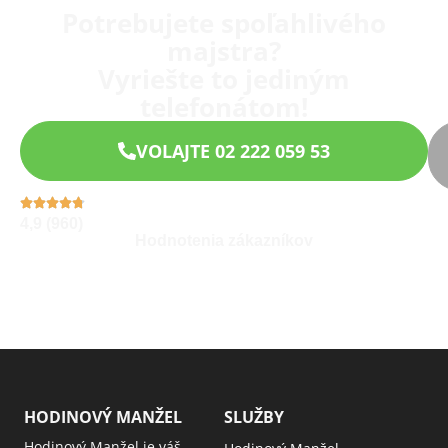
Potrebujete spoľahlivého
majstra?
Vyriešte to jediným
telefonátom!
VOLAJTE 02 222 059 53
4,9 (960)
Hodnotenia zákazníkov
HODINOVÝ MANŽEL
SLUŽBY
Hodinový Manžel je váš