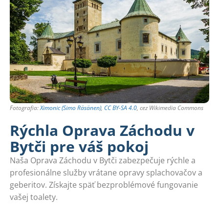
Fotografia:
Ximonic (Simo Räsänen)
,
CC BY-SA 4.0
, cez Wikimedia Commons
Rýchla Oprava Záchodu v
Bytči pre váš pokoj
Naša Oprava Záchodu v Bytči zabezpečuje rýchle a
profesionálne služby vrátane opravy splachovačov a
geberitov. Získajte späť bezproblémové fungovanie
vašej toalety.