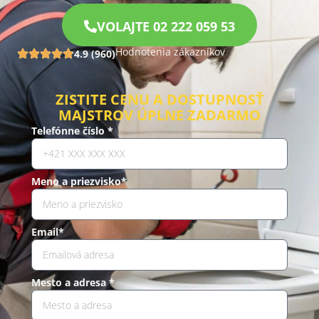
VOLAJTE 02 222 059 53
Hodnotenia zákazníkov
4.9 (960)
ZISTITE CENU A DOSTUPNOSŤ
MAJSTROV ÚPLNE ZADARMO
Telefónne číslo *
Meno a priezvisko*
Email*
Mesto a adresa *