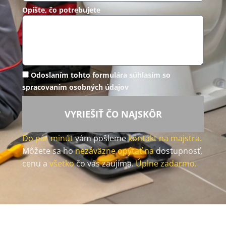
Opíšte, čo potrebujete
Odoslaním tohto formulára súhlasím so
spracovaním osobných údajov
VYRIEŠIŤ ČO NAJSKÔR
Do pár minút
vám pošleme
kontakt na majstra.
Môžete sa ho
nezáväzne opýtať na
dostupnosť,
cenu a
všetko
čo vás zaujíma.
Úplne zadarmo.