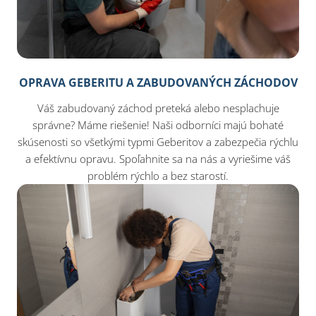
OPRAVA GEBERITU A ZABUDOVANÝCH ZÁCHODOV
Váš zabudovaný záchod preteká alebo nesplachuje
správne? Máme riešenie! Naši odborníci majú bohaté
skúsenosti so všetkými typmi Geberitov a zabezpečia rýchlu
a efektívnu opravu. Spoľahnite sa na nás a vyriešime váš
problém rýchlo a bez starostí.