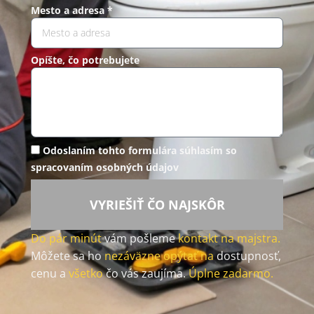
Mesto a adresa *
Opíšte, čo potrebujete
Odoslaním tohto formulára súhlasím so
spracovaním osobných údajov
VYRIEŠIŤ ČO NAJSKÔR
Do pár minút
vám pošleme
kontakt na majstra.
Môžete sa ho
nezáväzne opýtať na
dostupnosť,
cenu a
všetko
čo vás zaujíma.
Úplne zadarmo.