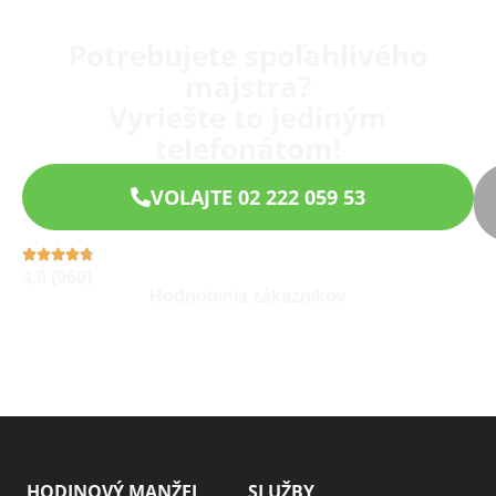
Potrebujete spoľahlivého
majstra?
Vyriešte to jediným
telefonátom!
VOLAJTE 02 222 059 53
4,9 (960)
Hodnotenia zákazníkov
HODINOVÝ MANŽEL
SLUŽBY