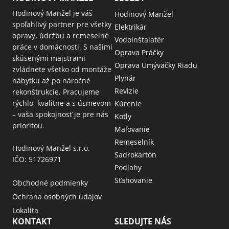
Hodinový Manžel je váš
Hodinový Manžel
spoľahlivý partner pre všetky
Elektrikár
opravy, údržbu a remeselné
Vodoinštalatér
práce v domácnosti. S našimi
Oprava Práčky
skúsenými majstrami
Oprava Umývačky Riadu
zvládnete všetko od montáže
Plynár
nábytku až po náročné
Revizie
rekonštrukcie. Pracujeme
rýchlo, kvalitne a s úsmevom
Kúrenie
– vaša spokojnosť je pre nás
Kotly
prioritou.
Maľovanie
Remeselník
Hodinový Manžel s.r.o.
Sadrokartón
IČO: 51726971
Podlahy
Sťahovanie
Obchodné podmienky
Ochrana osobných údajov
Lokalita
KONTAKT
SLEDUJTE NÁS