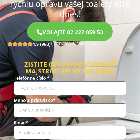
rýchlu opravu vašej toalety ešte
dnes!
VOLAJTE 02 222 059 53
Hodnotenia zákazníkov
4.9 (960)
ZISTITE CENU A DOSTUPNOSŤ
MAJSTROV ÚPLNE ZADARMO
Telefónne číslo *
Meno a priezvisko*
Email*