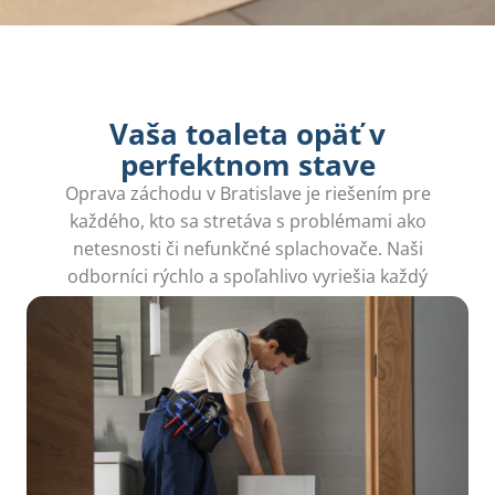
Vaša toaleta opäť v
perfektnom stave
Oprava záchodu v Bratislave je riešením pre
každého, kto sa stretáva s problémami ako
netesnosti či nefunkčné splachovače. Naši
odborníci rýchlo a spoľahlivo vyriešia každý
problém, aby ste mali opäť pokoj.