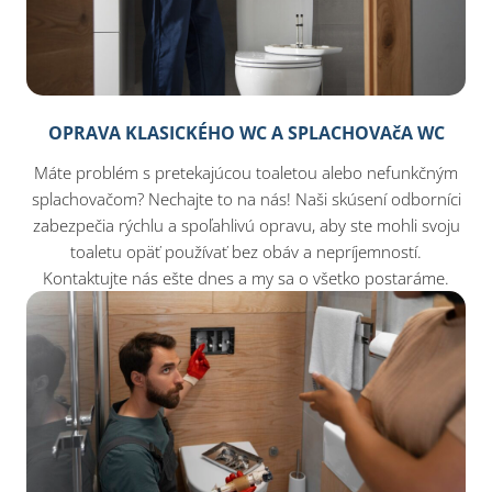
OPRAVA KLASICKÉHO WC A SPLACHOVAčA WC
Máte problém s pretekajúcou toaletou alebo nefunkčným
splachovačom? Nechajte to na nás! Naši skúsení odborníci
zabezpečia rýchlu a spoľahlivú opravu, aby ste mohli svoju
toaletu opäť používať bez obáv a nepríjemností.
Kontaktujte nás ešte dnes a my sa o všetko postaráme.