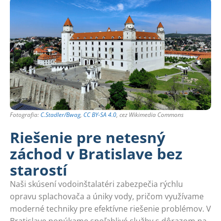
Fotografia:
C.Stadler/Bwag
,
CC BY-SA 4.0
, cez Wikimedia Commons
Riešenie pre netesný
záchod v Bratislave bez
starostí
Naši skúsení vodoinštalatéri zabezpečia rýchlu
opravu splachovača a úniky vody, pričom využívame
moderné techniky pre efektívne riešenie problémov. V