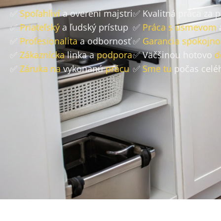
✅
Spoľahliví
a overení majstri
✅ Kvalitná práca za 
✅
Priateľský
a ľudský prístup
✅
Práca s úsmevom
✅
Profesionalita
a odbornosť
✅
Garancia spokojno
✅
Zákaznícka
linka a
podpora
✅ Väčšinou hotovo
d
✅
Záruka na
vykonanú
prácu
✅
Sme tu
počas celé