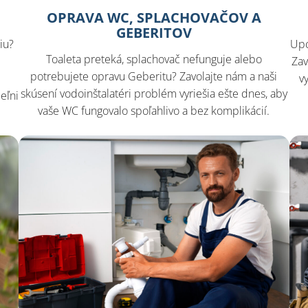
OPRAVA WC, SPLACHOVAČOV A
GEBERITOV
iu?
Upc
Toaleta preteká, splachovač nefunguje alebo
Zav
potrebujete opravu Geberitu? Zavolajte nám a naši
o
v
skúsení vodoinštalatéri problém vyriešia ešte dnes, aby
eľni
vaše WC fungovalo spoľahlivo a bez komplikácií.