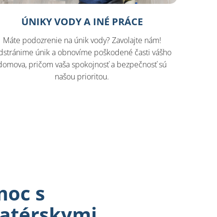
ÚNIKY VODY A INÉ PRÁCE
Máte podozrenie na únik vody? Zavolajte nám!
dstránime únik a obnovíme poškodené časti vášho
domova, pričom vaša spokojnosť a bezpečnosť sú
našou prioritou.
moc s
latérskymi