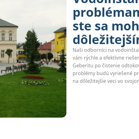
problémam
ste sa moh
dôležitejš
Naši odborníci na vodoinšta
vám rýchle a efektívne rieš
Geberitu po čistenie odtoko
problémy budú vyriešené pro
na dôležitejšie veci vo svojo