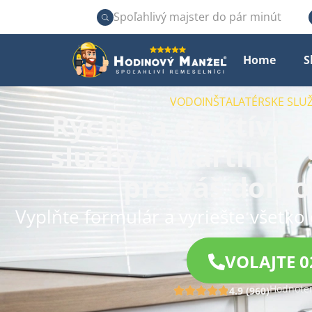
Spoľahlivý majster do pár minút
Home
S
VODOINŠTALATÉRSKE SLUŽ
Rýchle a efektívne
služby v Martine – 
pre váš domov
Vyplňte formulár a vyriešte všetko 
VOLAJTE 0
Hodnoten
4.9 (960)