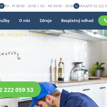
PO - PI 08:00 - 20:00 | SO - NE 09:00 - 20:00
VOLAJTE 02 222 0
lužby
O nás
Zdroje
Bezplatný odhad
BY, INŠTALÁCIA A OPRAVA
 Vodoinštalatérske
spoľahlivé riešenia
 bez starostí
čo potrebujete bez starostí!
2 222 059 53
ia zákazníkov