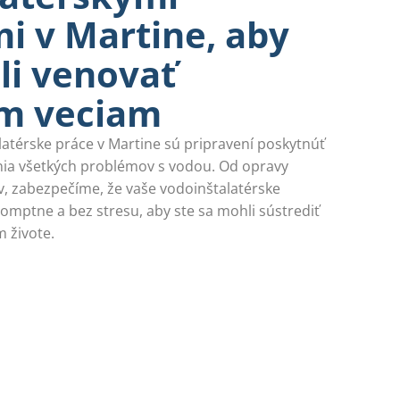
i v Martine, aby
li venovať
ím veciam
latérske práce v Martine sú pripravení poskytnúť
enia všetkých problémov s vodou. Od opravy
v, zabezpečíme, že vaše vodoinštalatérske
mptne a bez stresu, aby ste sa mohli sústrediť
m živote.