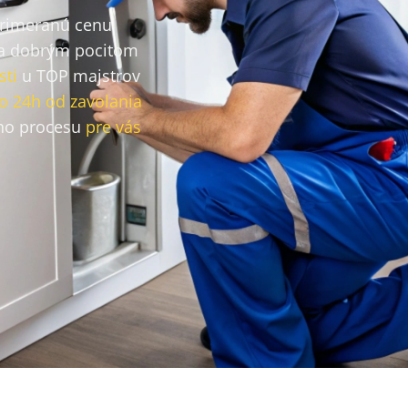
primeranú cenu
a dobrým pocitom
sti
u TOP majstrov
o 24h od zavolania
ho procesu
pre vás