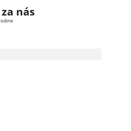
 za nás
rodine