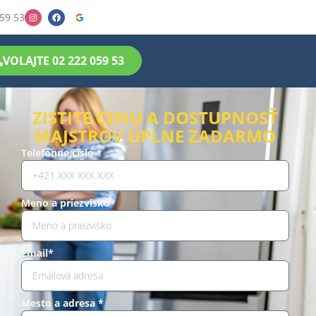
59 53
VOLAJTE 02 222 059 53
ZISTITE CENU A DOSTUPNOSŤ
MAJSTROV ÚPLNE ZADARMO
Telefónne číslo *
Meno a priezvisko*
Email*
Mesto a adresa *