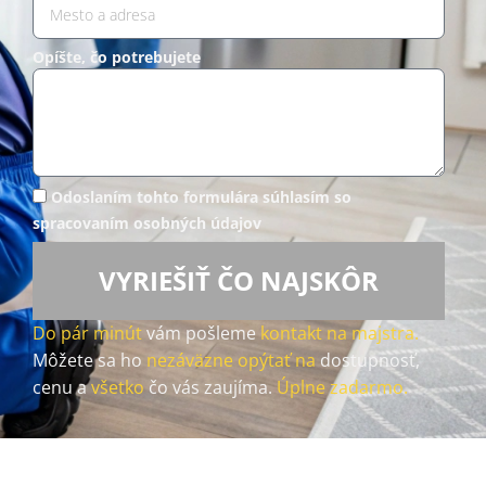
Opíšte, čo potrebujete
Odoslaním tohto formulára súhlasím so
spracovaním osobných údajov
VYRIEŠIŤ ČO NAJSKÔR
Do pár minút
vám pošleme
kontakt na majstra.
Môžete sa ho
nezáväzne opýtať na
dostupnosť,
cenu a
všetko
čo vás zaujíma.
Úplne zadarmo.