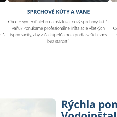
SPRCHOVÉ KÚTY A VANE
,
Chcete vymeniť alebo nainštalovať nový sprchový kút či
vaňu? Ponúkame profesionálne inštalácie všetkých
O
išli
typov sanity, aby vaša kúpeľňa bola podľa vašich snov
bez starostí.
Rýchla po
Vodoinšta