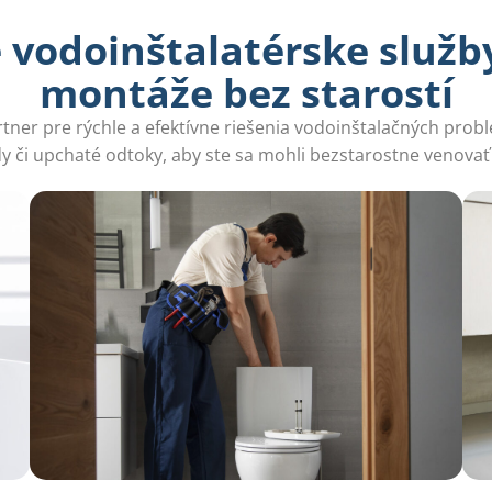
vodoinštalatérske služby
montáže bez starostí
rtner pre rýchle a efektívne riešenia vodoinštalačných prob
ody či upchaté odtoky, aby ste sa mohli bezstarostne venov