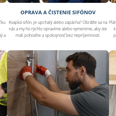
OPRAVA A ČISTENIE SIFÓNOV
čku
Kvapká sifón, je upchatý alebo zapácha? Obráťte sa na
Plá
a
nás a my ho rýchlo opravíme alebo vymeníme, aby ste
k
ý a
mali pohodlie a spokojnosť bez nepríjemností.
p