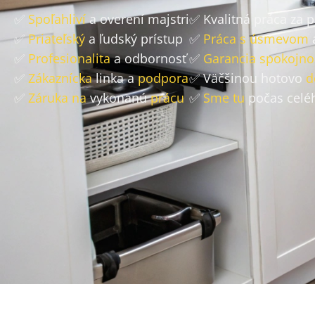
✅
Spoľahliví
a overení majstri
✅ Kvalitná práca za 
✅
Priateľský
a ľudský prístup
✅
Práca s úsmevom
✅
Profesionalita
a odbornosť
✅
Garancia spokojno
✅
Zákaznícka
linka a
podpora
✅ Väčšinou hotovo
d
✅
Záruka na
vykonanú
prácu
✅
Sme tu
počas celé