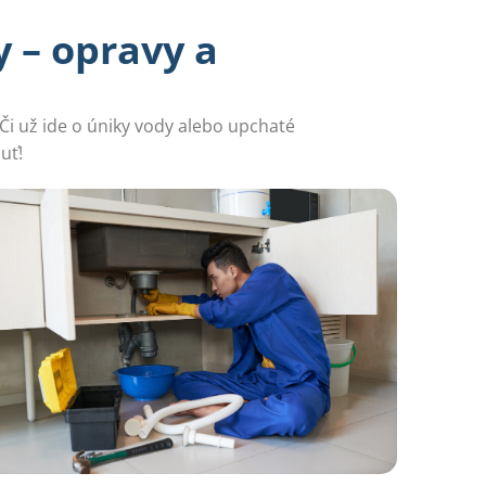
 – opravy a
Či už ide o úniky vody alebo upchaté
uť!