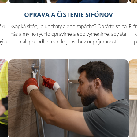
OPRAVA A ČISTENIE SIFÓNOV
čku
Kvapká sifón, je upchatý alebo zapácha? Obráťte sa na
Plá
a
nás a my ho rýchlo opravíme alebo vymeníme, aby ste
k
ý a
mali pohodlie a spokojnosť bez nepríjemností.
p