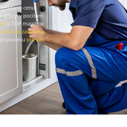
primeranú cenu
a dobrým pocitom
sti
u TOP majstrov
o 24h od zavolania
ho procesu
pre vás