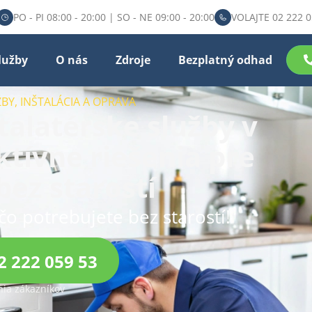
PO - PI 08:00 - 20:00 | SO - NE 09:00 - 20:00
VOLAJTE 02 222 0
lužby
O nás
Zdroje
Bezplatný odhad
BY, INŠTALÁCIA A OPRAVA
talatérske služby v
ektívne riešenia pre
ez starostí
čo potrebujete bez starostí!
2 222 059 53
ia zákazníkov