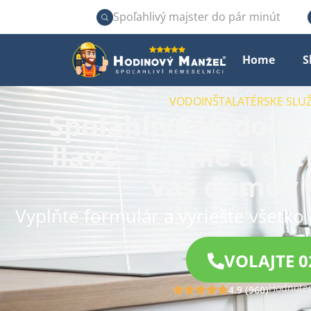
Spoľahlivý majster do pár minút
Home
S
VODOINŠTALATÉRSKE SLUŽ
Spoľahlivé Vodoinš
Ilave – rýchle a ef
váš domov b
Vyplňte formulár a vyriešte všetko 
VOLAJTE 0
Hodnoten
4.9 (960)