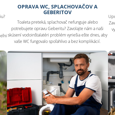
OPRAVA WC, SPLACHOVAČOV A
GEBERITOV
iu?
Upc
Toaleta preteká, splachovač nefunguje alebo
Zav
potrebujete opravu Geberitu? Zavolajte nám a naši
o
v
skúsení vodoinštalatéri problém vyriešia ešte dnes, aby
eľni
vaše WC fungovalo spoľahlivo a bez komplikácií.