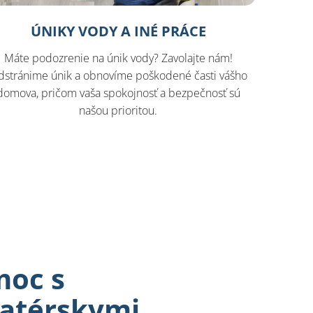
ÚNIKY VODY A INÉ PRÁCE
Máte podozrenie na únik vody? Zavolajte nám!
dstránime únik a obnovíme poškodené časti vášho
domova, pričom vaša spokojnosť a bezpečnosť sú
našou prioritou.
moc s
latérskymi