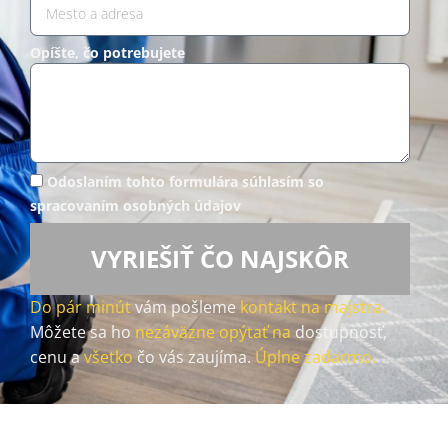
Opíšte, čo potrebujete
Odoslaním tohto formulára súhlasím so
spracovaním osobných údajov
VYRIEŠIŤ ČO NAJSKÔR
Do pár minút
vám pošleme
kontakt na majstra.
Môžete sa ho
nezáväzne opýtať na
dostupnosť,
cenu a
všetko
čo vás zaujíma.
Úplne zadarmo.