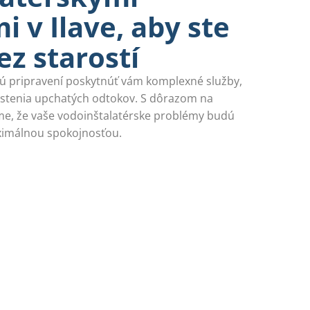
 v Ilave, aby ste
ez starostí
 sú pripravení poskytnúť vám komplexné služby,
istenia upchatých odtokov. S dôrazom na
íme, že vaše vodoinštalatérske problémy budú
aximálnou spokojnosťou.