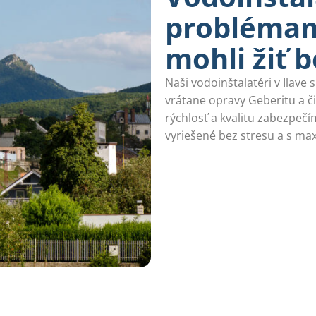
problémami
mohli žiť b
Naši vodoinštalatéri v Ilave
vrátane opravy Geberitu a č
rýchlosť a kvalitu zabezpeč
vyriešené bez stresu a s m