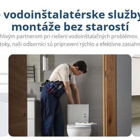
vodoinštalatérske služby
montáže bez starostí
ľahlivým partnerom pri riešení vodoinštalačných problémov. 
toky, naši odborníci sú pripravení rýchlo a efektívne zasiahn