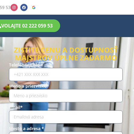
59 53
VOLAJTE 02 222 059 53
ZISTITE CENU A DOSTUPNOSŤ
MAJSTROV ÚPLNE ZADARMO
Telefónne číslo *
Meno a priezvisko*
Email*
Mesto a adresa *