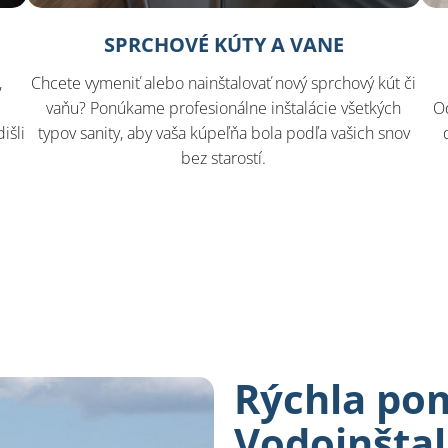
SPRCHOVÉ KÚTY A VANE
,
Chcete vymeniť alebo nainštalovať nový sprchový kút či
vaňu? Ponúkame profesionálne inštalácie všetkých
O
išli
typov sanity, aby vaša kúpeľňa bola podľa vašich snov
bez starostí.
Rýchla po
Vodoinšta