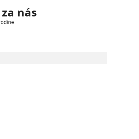
 za nás
rodine