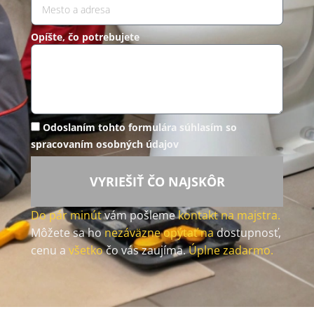
Opíšte, čo potrebujete
Odoslaním tohto formulára súhlasím so
spracovaním osobných údajov
VYRIEŠIŤ ČO NAJSKÔR
Do pár minút
vám pošleme
kontakt na majstra.
Môžete sa ho
nezáväzne opýtať na
dostupnosť,
cenu a
všetko
čo vás zaujíma.
Úplne zadarmo.