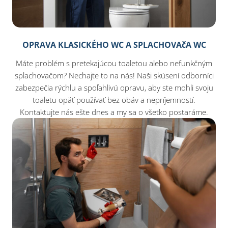
OPRAVA KLASICKÉHO WC A SPLACHOVAčA WC
Máte problém s pretekajúcou toaletou alebo nefunkčným
splachovačom? Nechajte to na nás! Naši skúsení odborníci
zabezpečia rýchlu a spoľahlivú opravu, aby ste mohli svoju
toaletu opäť používať bez obáv a nepríjemností.
Kontaktujte nás ešte dnes a my sa o všetko postaráme.