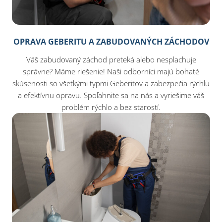
OPRAVA GEBERITU A ZABUDOVANÝCH ZÁCHODOV
Váš zabudovaný záchod preteká alebo nesplachuje
správne? Máme riešenie! Naši odborníci majú bohaté
skúsenosti so všetkými typmi Geberitov a zabezpečia rýchlu
a efektívnu opravu. Spoľahnite sa na nás a vyriešime váš
problém rýchlo a bez starostí.