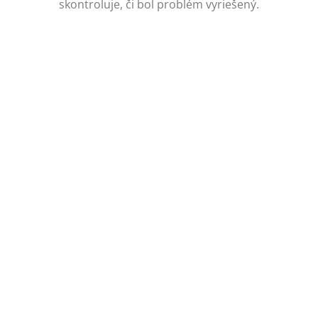
skontroluje, či bol problém vyriešený.