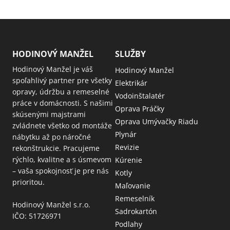
HODINOVÝ MANŽEL
SLUŽBY
Hodinový Manžel je váš
Hodinový Manžel
spoľahlivý partner pre všetky
Elektrikár
opravy, údržbu a remeselné
Vodoinštalatér
práce v domácnosti. S našimi
Oprava Práčky
skúsenými majstrami
Oprava Umývačky Riadu
zvládnete všetko od montáže
Plynár
nábytku až po náročné
Revizie
rekonštrukcie. Pracujeme
rýchlo, kvalitne a s úsmevom
Kúrenie
– vaša spokojnosť je pre nás
Kotly
prioritou.
Maľovanie
Remeselník
Hodinový Manžel s.r.o.
Sadrokartón
IČO: 51726971
Podlahy