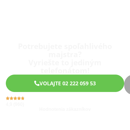
Potrebujete spoľahlivého
majstra?
Vyriešte to jediným
telefonátom!
VOLAJTE 02 222 059 53
4,9 (960)
Hodnotenia zákazníkov