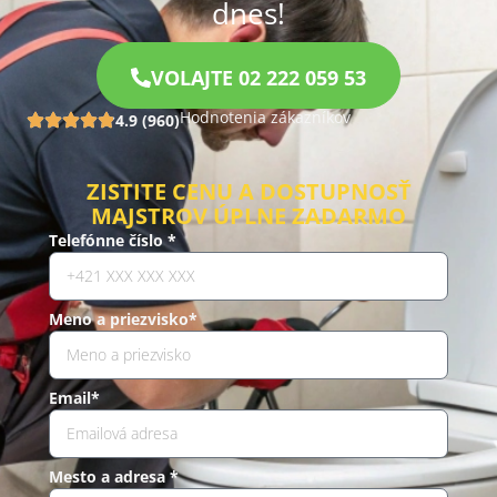
dnes!
VOLAJTE 02 222 059 53
Hodnotenia zákazníkov
4.9 (960)
ZISTITE CENU A DOSTUPNOSŤ
MAJSTROV ÚPLNE ZADARMO
Telefónne číslo *
Meno a priezvisko*
Email*
Mesto a adresa *