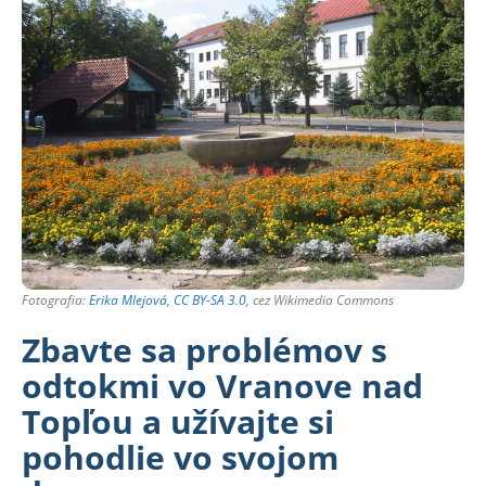
Fotografia:
Erika Mlejová
,
CC BY-SA 3.0
, cez Wikimedia Commons
Zbavte sa problémov s
odtokmi vo Vranove nad
Topľou a užívajte si
pohodlie vo svojom