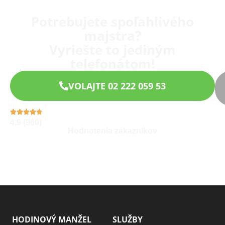
Potrebujete spoľahlivého
majstra?
Vyriešte to jediným
telefonátom!
VOLAJTE 02 222 059 53
4,9 (960)
Hodnotenia zákazníkov
HODINOVÝ MANŽEL
SLUŽBY