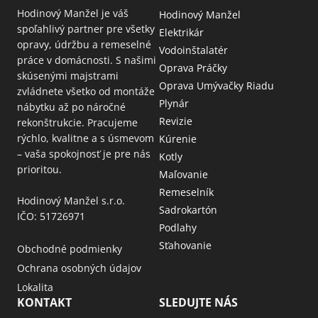
Hodinový Manžel je váš
Hodinový Manžel
spoľahlivý partner pre všetky
Elektrikár
opravy, údržbu a remeselné
Vodoinštalatér
práce v domácnosti. S našimi
Oprava Práčky
skúsenými majstrami
Oprava Umývačky Riadu
zvládnete všetko od montáže
Plynár
nábytku až po náročné
Revizie
rekonštrukcie. Pracujeme
rýchlo, kvalitne a s úsmevom
Kúrenie
– vaša spokojnosť je pre nás
Kotly
prioritou.
Maľovanie
Remeselník
Hodinový Manžel s.r.o.
Sadrokartón
IČO: 51726971
Podlahy
Sťahovanie
Obchodné podmienky
Ochrana osobných údajov
Lokalita
KONTAKT
SLEDUJTE NÁS