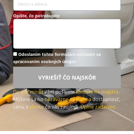
Opíšte, čo potrebujete
Odoslaním tohto formulára súhlasím so
spracovaním osobných údajov
VYRIEŠIŤ ČO NAJSKÔR
Do pár minút
vám pošleme
kontakt na majstra.
Môžete sa ho
nezáväzne opýtať na
dostupnosť,
cenu a
všetko
čo vás zaujíma.
Úplne zadarmo.