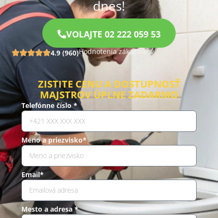
dnes!
VOLAJTE 02 222 059 53
Hodnotenia zákazníkov
4.9 (960)
ZISTITE CENU A DOSTUPNOSŤ
MAJSTROV ÚPLNE ZADARMO
Telefónne číslo *
Meno a priezvisko*
Email*
Mesto a adresa *