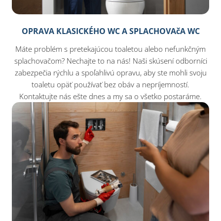
OPRAVA KLASICKÉHO WC A SPLACHOVAčA WC
Máte problém s pretekajúcou toaletou alebo nefunkčným
splachovačom? Nechajte to na nás! Naši skúsení odborníci
zabezpečia rýchlu a spoľahlivú opravu, aby ste mohli svoju
toaletu opäť používať bez obáv a nepríjemností.
Kontaktujte nás ešte dnes a my sa o všetko postaráme.