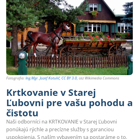
Fotografia:
Ing.Mgr. Jozef Kotulič
,
CC BY 3.0
, cez Wikimedia Commons
Krtkovanie v Starej
Ľubovni pre vašu pohodu a
čistotu
Naši odborníci na KRTKOVANIE v Starej Ľubovni
ponúkajú rýchle a precízne služby s garanciou
uspokojenia. S naším vybavením sa postaráme o to,