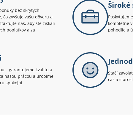
Široké
ponuky bez skrytých
te, čo zvyšuje vašu dôveru a
Poskytujeme 
aktujte nás, aby ste získali
kompletné v
ých poplatkov a za
pohodlie a 
i
Jednod
tou – garantujeme kvalitu a
Stačí zavola
i za našou prácou a urobíme
čas a staros
ru spokojní.