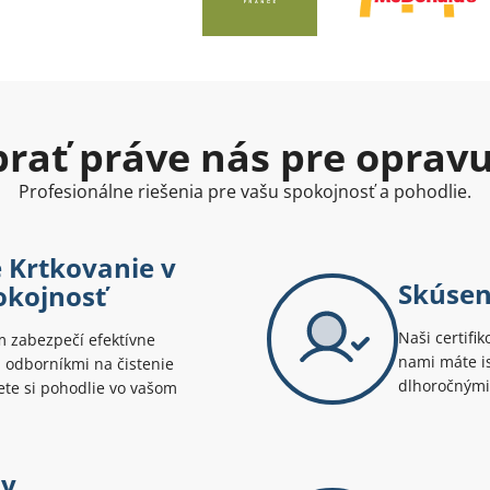
ybrať práve nás pre oprav
Profesionálne riešenia pre vašu spokojnosť a pohodlie.
é Krtkovanie v
Skúsen
pokojnosť
Naši certifik
m zabezpečí efektívne
nami máte is
 odborníkmi na čistenie
dlhoročnými
jete si pohodlie vo vašom
ny