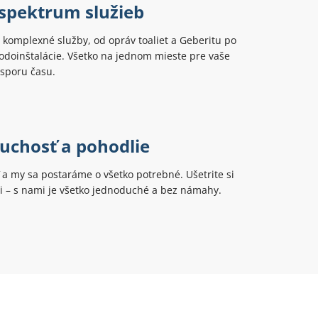
 spektrum služieb
komplexné služby, od opráv toaliet a Geberitu po
odoinštalácie. Všetko na jednom mieste pre vaše
úsporu času.
uchosť a pohodlie
ť a my sa postaráme o všetko potrebné. Ušetrite si
ti – s nami je všetko jednoduché a bez námahy.