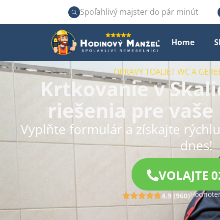
Spoľahlivý majster do pár minút
Home
S
OPRAVY TOALIET WC A GERE
Krtkovanie v Skali
riešenia pre vaše
Vyplňte formulár a získajte rýchl
dnes!
VOLAJTE 0
Hodnoten
4.9 (960)