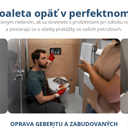
oaleta opäť v perfektno
ektívnym riešením, ak sa stretnete s problémami pri odtoku 
a postarajú sa o všetky prekážky vo vašich potrubiach.
OPRAVA GEBERITU A ZABUDOVANÝCH