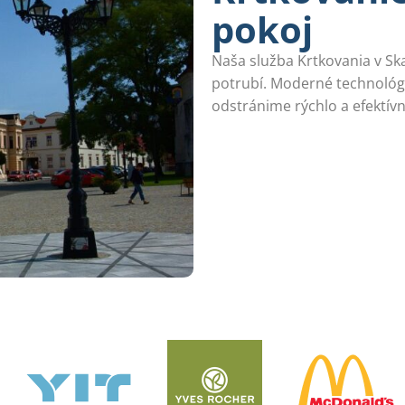
pokoj
Naša služba Krtkovania v Ska
potrubí. Moderné technológ
odstránime rýchlo a efektívn