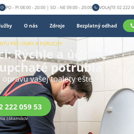
PO - PI 08:00 - 20:00 | SO - NE 09:00 - 20:00
VOLAJTE 02 222 0
lužby
O nás
Zdroje
Bezplatný odhad
BITU PRE ÚNIKY A PORUCHY
ci: Rýchle a účinné
 upchaté potrubia
u opravu vašej toalety ešte
2 222 059 53
ia zákazníkov