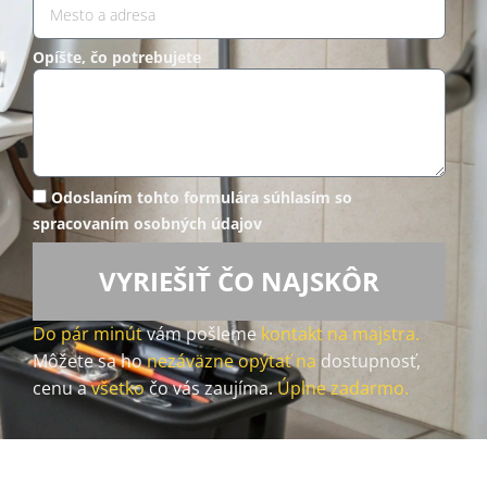
Opíšte, čo potrebujete
Odoslaním tohto formulára súhlasím so
spracovaním osobných údajov
VYRIEŠIŤ ČO NAJSKÔR
Do pár minút
vám pošleme
kontakt na majstra.
Môžete sa ho
nezáväzne opýtať na
dostupnosť,
cenu a
všetko
čo vás zaujíma.
Úplne zadarmo.