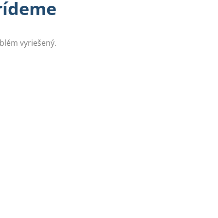
prídeme
oblém vyriešený.