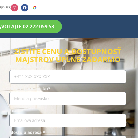
59 53
VOLAJTE 02 222 059 53
ZISTITE CENU A DOSTUPNOSŤ
MAJSTROV ÚPLNE ZADARMO
Telefónne číslo *
Meno a priezvisko*
Email*
Mesto a adresa *