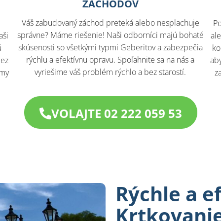
ZÁCHODOV
Váš zabudovaný záchod preteká alebo nesplachuje
Po
správne? Máme riešenie! Naši odborníci majú bohaté
aši
al
skúsenosti so všetkými typmi Geberitov a zabezpečia
ú
ko
rýchlu a efektívnu opravu. Spoľahnite sa na nás a
bez
aby
vyriešime váš problém rýchlo a bez starostí.
 my
z
VOLAJTE 02 222 059 53
Rýchle a e
Krtkovanie