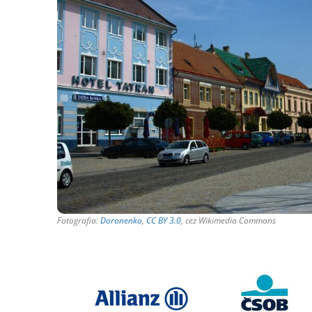
Fotografia:
Doronenko
,
CC BY 3.0
, cez Wikimedia Commons