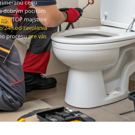
primeranú cenu
a dobrým pocitom
sti
u TOP majstrov
o 24h od zavolania
ho procesu
pre vás