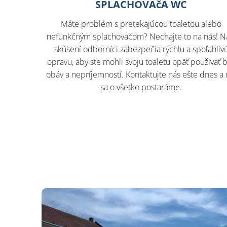
SPLACHOVAčA WC
Máte problém s pretekajúcou toaletou alebo
nefunkčným splachovačom? Nechajte to na nás! N
skúsení odborníci zabezpečia rýchlu a spoľahliv
opravu, aby ste mohli svoju toaletu opäť používať 
obáv a nepríjemností. Kontaktujte nás ešte dnes a
sa o všetko postaráme.