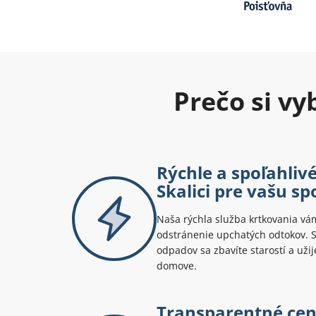
Prečo si v
Rýchle a spoľahliv
Skalici pre vašu s
Naša rýchla služba krtkovania vá
odstránenie upchatých odtokov. S
odpadov sa zbavíte starostí a uži
domove.
Transparentné ce