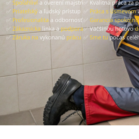
✅
Spoľahliví
a overení majstri
✅ Kvalitná práca za 
✅
Priateľský
a ľudský prístup
✅
Práca s úsmevom
✅
Profesionalita
a odbornosť
✅
Garancia spokojno
✅
Zákaznícka
linka a
podpora
✅ Väčšinou hotovo
d
✅
Záruka na
vykonanú
prácu
✅
Sme tu
počas celé