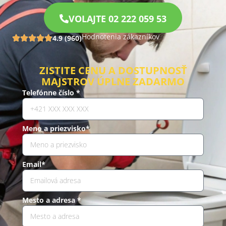
VOLAJTE 02 222 059 53
Hodnotenia zákazníkov
4.9 (960)
ZISTITE CENU A DOSTUPNOSŤ
MAJSTROV ÚPLNE ZADARMO
Telefónne číslo *
Meno a priezvisko*
Email*
Mesto a adresa *