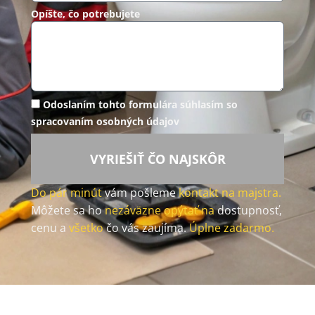
Opíšte, čo potrebujete
Odoslaním tohto formulára súhlasím so
spracovaním osobných údajov
VYRIEŠIŤ ČO NAJSKÔR
Do pár minút
vám pošleme
kontakt na majstra.
Môžete sa ho
nezáväzne opýtať na
dostupnosť,
cenu a
všetko
čo vás zaujíma.
Úplne zadarmo.