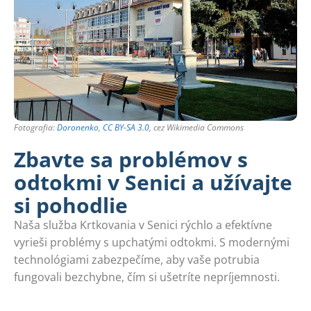
Fotografia:
Doronenko
,
CC BY-SA 3.0
, cez Wikimedia Commons
Zbavte sa problémov s
odtokmi v Senici a užívajte
si pohodlie
Naša služba Krtkovania v Senici rýchlo a efektívne
vyrieši problémy s upchatými odtokmi. S modernými
technológiami zabezpečíme, aby vaše potrubia
fungovali bezchybne, čím si ušetríte nepríjemnosti.