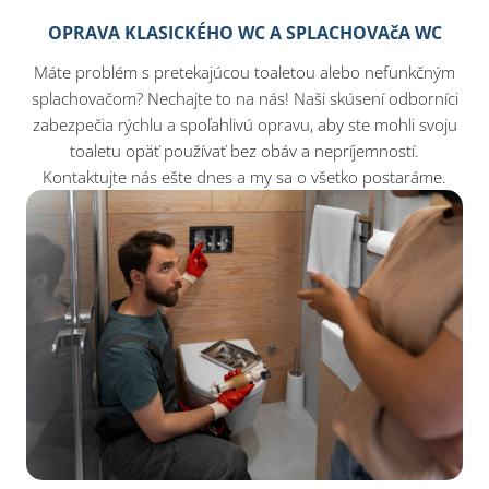
OPRAVA KLASICKÉHO WC A SPLACHOVAčA WC
Máte problém s pretekajúcou toaletou alebo nefunkčným
splachovačom? Nechajte to na nás! Naši skúsení odborníci
zabezpečia rýchlu a spoľahlivú opravu, aby ste mohli svoju
toaletu opäť používať bez obáv a nepríjemností.
Kontaktujte nás ešte dnes a my sa o všetko postaráme.