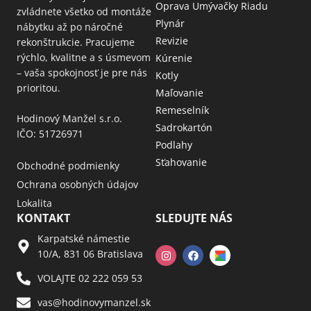
Oprava Umývačky Riadu
zvládnete všetko od montáže
Plynár
nábytku až po náročné
Revizie
rekonštrukcie. Pracujeme
rýchlo, kvalitne a s úsmevom
Kúrenie
– vaša spokojnosť je pre nás
Kotly
prioritou.
Maľovanie
Remeselník
Hodinový Manžel s.r.o.
Sadrokartón
IČO: 51726971
Podlahy
Sťahovanie
Obchodné podmienky
Ochrana osobných údajov
Lokalita
KONTAKT
SLEDUJTE NÁS
Karpatské námestie
10/A, 831 06 Bratislava
VOLAJTE 02 222 059 53​
vas@hodinovymanzel.sk​