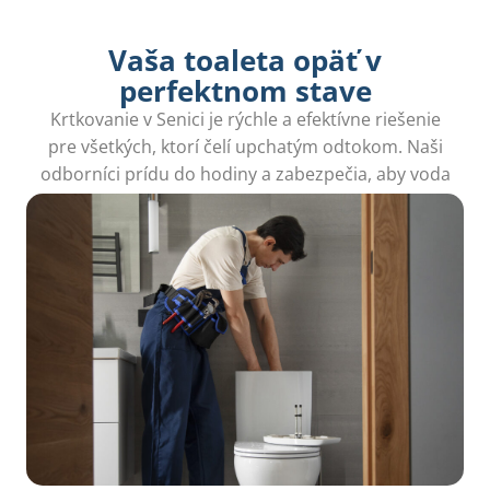
Vaša toaleta opäť v
perfektnom stave
Krtkovanie v Senici je rýchle a efektívne riešenie
pre všetkých, ktorí čelí upchatým odtokom. Naši
odborníci prídu do hodiny a zabezpečia, aby voda
opäť bez problémov odtekala.