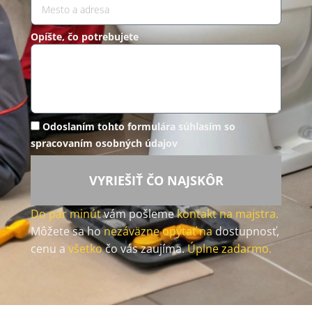
Opíšte, čo potrebujete
Odoslaním tohto formulára súhlasím so
spracovaním osobných údajov
VYRIEŠIŤ ČO NAJSKÔR
Do pár minút
vám pošleme
kontakt na majstra.
Môžete sa ho
nezáväzne opýtať na
dostupnosť,
cenu a
všetko
čo vás zaujíma.
Úplne zadarmo.