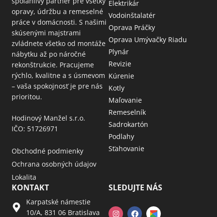
spoľahlivý partner pre všetky
Elektrikár
opravy, údržbu a remeselné
Vodoinštalatér
práce v domácnosti. S našimi
Oprava Práčky
skúsenými majstrami
Oprava Umývačky Riadu
zvládnete všetko od montáže
Plynár
nábytku až po náročné
Revizie
rekonštrukcie. Pracujeme
rýchlo, kvalitne a s úsmevom
Kúrenie
– vaša spokojnosť je pre nás
Kotly
prioritou.
Maľovanie
Remeselník
Hodinový Manžel s.r.o.
Sadrokartón
IČO: 51726971
Podlahy
Sťahovanie
Obchodné podmienky
Ochrana osobných údajov
Lokalita
KONTAKT
SLEDUJTE NÁS
Karpatské námestie
10/A, 831 06 Bratislava