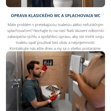
OPRAVA KLASICKÉHO WC A SPLACHOVAčA WC
Máte problém s pretekajúcou toaletou alebo nefunkčným
splachovačom? Nechajte to na nás! Naši skúsení odborníci
zabezpečia rýchlu a spoľahlivú opravu, aby ste mohli svoju
toaletu opäť používať bez obáv a nepríjemností.
Kontaktujte nás ešte dnes a my sa o všetko postaráme.