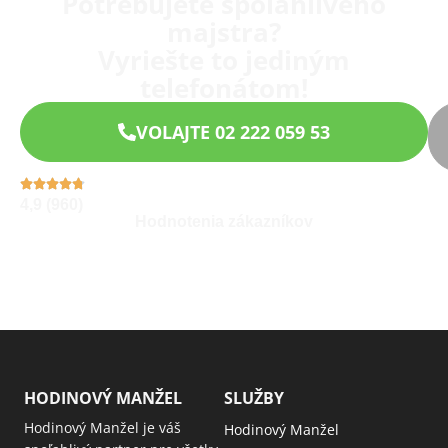
Potrebujete spoľahlivého
majstra?
Vyriešte to jediným
telefonátom!
VOLAJTE 02 222 059 53
4,9 (960)
Hodnotenia zákazníkov
HODINOVÝ MANŽEL
SLUŽBY
Hodinový Manžel je váš
Hodinový Manžel