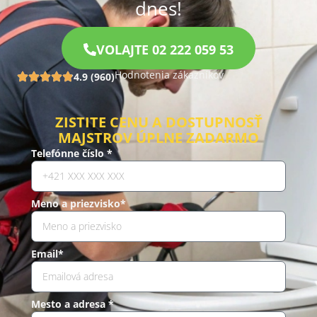
dnes!
VOLAJTE 02 222 059 53
Hodnotenia zákazníkov
4.9 (960)
ZISTITE CENU A DOSTUPNOSŤ
MAJSTROV ÚPLNE ZADARMO
Telefónne číslo *
Meno a priezvisko*
Email*
Mesto a adresa *