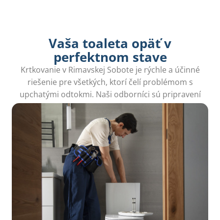
Vaša toaleta opäť v
perfektnom stave
Krtkovanie v Rimavskej Sobote je rýchle a účinné
riešenie pre všetkých, ktorí čelí problémom s
upchatými odtokmi. Naši odborníci sú pripravení
prísť a odstrániť všetky ťažkosti s odpadom.