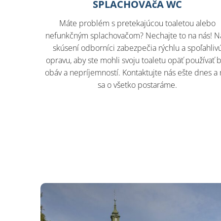
SPLACHOVAčA WC
Máte problém s pretekajúcou toaletou alebo
nefunkčným splachovačom? Nechajte to na nás! N
skúsení odborníci zabezpečia rýchlu a spoľahliv
opravu, aby ste mohli svoju toaletu opäť používať 
obáv a nepríjemností. Kontaktujte nás ešte dnes a
sa o všetko postaráme.