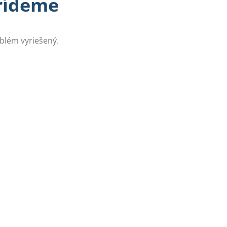
prídeme
oblém vyriešený.