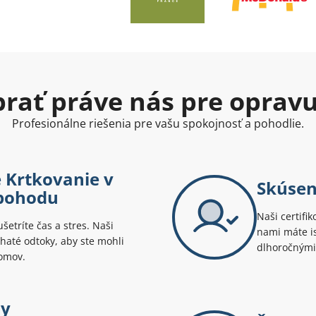
ybrať práve nás pre oprav
Profesionálne riešenia pre vašu spokojnosť a pohodlie.
é Krtkovanie v
Skúsen
 pohodu
Naši certifik
šetríte čas a stres. Naši
nami máte is
haté odtoky, aby ste mohli
dlhoročnými
domov.
ny