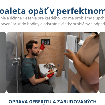
oaleta opäť v perfektno
ýchle a účinné riešenia pre každého, kto má problémy s upch
pravení prísť do hodiny a odstrániť všetky problémy s odpa
OPRAVA GEBERITU A ZABUDOVANÝCH