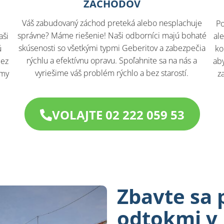
ZÁCHODOV
Váš zabudovaný záchod preteká alebo nesplachuje
Po
správne? Máme riešenie! Naši odborníci majú bohaté
aši
al
skúsenosti so všetkými typmi Geberitov a zabezpečia
ú
ko
rýchlu a efektívnu opravu. Spoľahnite sa na nás a
bez
aby
vyriešime váš problém rýchlo a bez starostí.
 my
z
VOLAJTE 02 222 059 53
Zbavte sa 
odtokmi v 