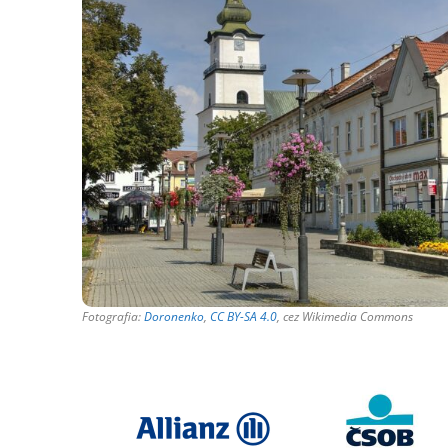
Fotografia:
Doronenko
,
CC BY-SA 4.0
, cez Wikimedia Commons