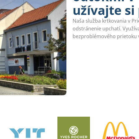
užívajte s
Naša služba krtkovania v Pri
odstránenie upchatí. Využí
bezproblémového prietoku 