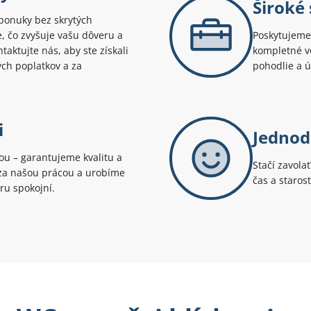
Široké
ponuky bez skrytých
te, čo zvyšuje vašu dôveru a
Poskytujeme 
aktujte nás, aby ste získali
kompletné v
ých poplatkov a za
pohodlie a 
i
Jednod
tou – garantujeme kvalitu a
Stačí zavola
i za našou prácou a urobíme
čas a staros
ru spokojní.