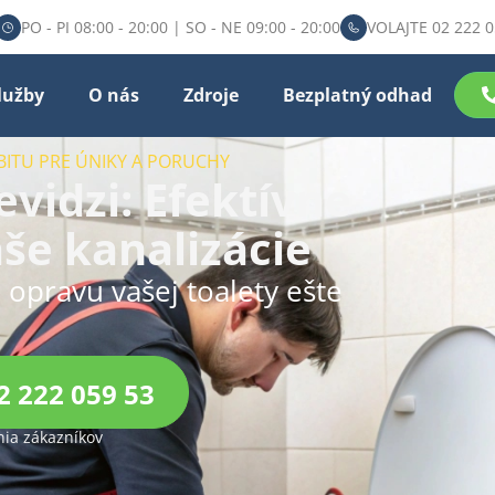
PO - PI 08:00 - 20:00 | SO - NE 09:00 - 20:00
VOLAJTE 02 222 0
lužby
O nás
Zdroje
Bezplatný odhad
BITU PRE ÚNIKY A PORUCHY
evidzi: Efektívne
aše kanalizácie
u opravu vašej toalety ešte
2 222 059 53
ia zákazníkov