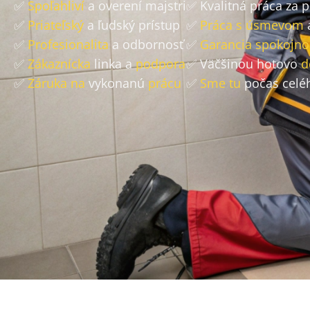
✅
Spoľahliví
a overení majstri
✅ Kvalitná práca za 
✅
Priateľský
a ľudský prístup
✅
Práca s úsmevom
✅
Profesionalita
a odbornosť
✅
Garancia spokojno
✅
Zákaznícka
linka a
podpora
✅ Väčšinou hotovo
d
✅
Záruka na
vykonanú
prácu
✅
Sme tu
počas celé