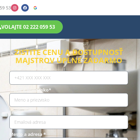
59 53
VOLAJTE 02 222 059 53
ZISTITE CENU A DOSTUPNOSŤ
MAJSTROV ÚPLNE ZADARMO
Telefónne číslo *
Meno a priezvisko*
Email*
Mesto a adresa *