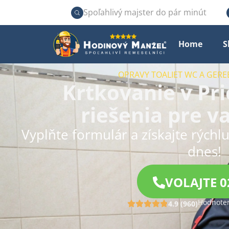
Spoľahlivý majster do pár minút
Home
S
OPRAVY TOALIET WC A GERE
Krtkovanie v Pri
riešenia pre v
Vyplňte formulár a získajte rýchl
dnes!
VOLAJTE 0
Hodnoten
4.9 (960)