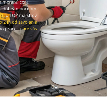
primeranú cenu
a dobrým pocitom
sti
u TOP majstrov
o 24h od zavolania
ho procesu
pre vás