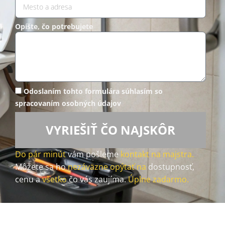
Opíšte, čo potrebujete
Odoslaním tohto formulára súhlasím so
spracovaním osobných údajov
VYRIEŠIŤ ČO NAJSKÔR
Do pár minút
vám pošleme
kontakt na majstra.
Môžete sa ho
nezáväzne opýtať na
dostupnosť,
cenu a
všetko
čo vás zaujíma.
Úplne zadarmo.