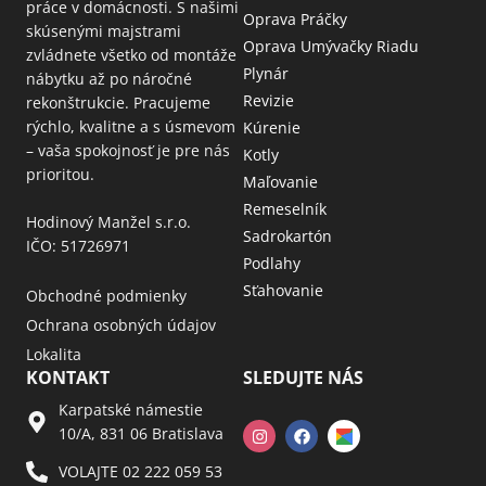
práce v domácnosti. S našimi
Oprava Práčky
skúsenými majstrami
Oprava Umývačky Riadu
zvládnete všetko od montáže
Plynár
nábytku až po náročné
Revizie
rekonštrukcie. Pracujeme
rýchlo, kvalitne a s úsmevom
Kúrenie
– vaša spokojnosť je pre nás
Kotly
prioritou.
Maľovanie
Remeselník
Hodinový Manžel s.r.o.
Sadrokartón
IČO: 51726971
Podlahy
Sťahovanie
Obchodné podmienky
Ochrana osobných údajov
Lokalita
KONTAKT
SLEDUJTE NÁS
Karpatské námestie
10/A, 831 06 Bratislava
VOLAJTE 02 222 059 53​