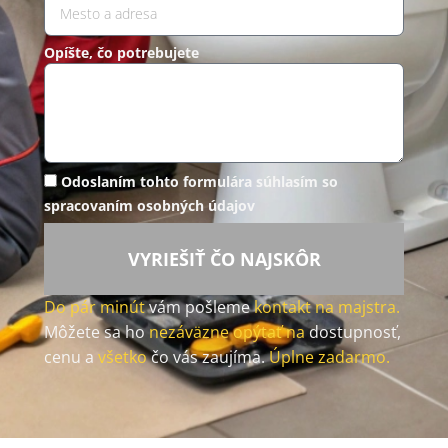
Opíšte, čo potrebujete
Odoslaním tohto formulára súhlasím so
spracovaním osobných údajov
VYRIEŠIŤ ČO NAJSKÔR
Do pár minút
vám pošleme
kontakt na majstra.
Môžete sa ho
nezáväzne opýtať na
dostupnosť,
cenu a
všetko
čo vás zaujíma.
Úplne zadarmo.