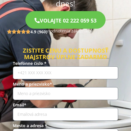
dnes!
VOLAJTE 02 222 059 53
Hodnotenia zákazníkov
4.9 (960)
ZISTITE CENU A DOSTUPNOSŤ
MAJSTROV ÚPLNE ZADARMO
Telefónne číslo *
Meno a priezvisko*
Email*
Mesto a adresa *