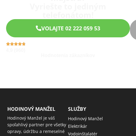
Vyriešte to jediným
telefonátom!
VOLAJTE 02 222 059 53
4,9 (960)
Hodnotenia zákazníkov
HODINOVÝ MANŽEL
SLUŽBY
Hodinový Manžel je váš
Hodinový Manžel
spoľahlivý partner pre všetky
Elektrikár
opravy, údržbu a remeselné
Vodoinštalatér