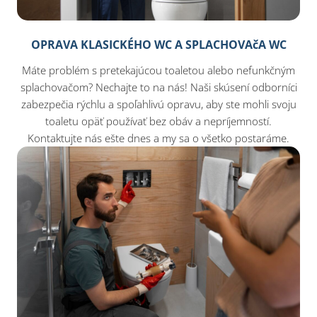
OPRAVA KLASICKÉHO WC A SPLACHOVAčA WC
Máte problém s pretekajúcou toaletou alebo nefunkčným
splachovačom? Nechajte to na nás! Naši skúsení odborníci
zabezpečia rýchlu a spoľahlivú opravu, aby ste mohli svoju
toaletu opäť používať bez obáv a nepríjemností.
Kontaktujte nás ešte dnes a my sa o všetko postaráme.