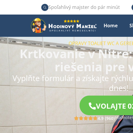
Spoľahlivý majster do pár minút
Home
S
OPRAVY TOALIET WC A GERE
Krtkovanie v Nitre:
riešenia pre 
Vyplňte formulár a získajte rýchl
dnes!
VOLAJTE 0
Hodnoten
4.9 (960)