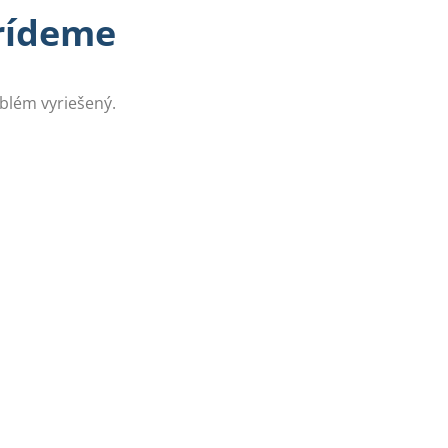
prídeme
oblém vyriešený.