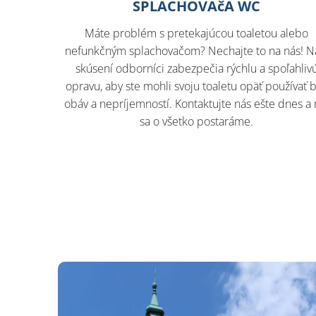
SPLACHOVAčA WC
Máte problém s pretekajúcou toaletou alebo
nefunkčným splachovačom? Nechajte to na nás! N
skúsení odborníci zabezpečia rýchlu a spoľahliv
opravu, aby ste mohli svoju toaletu opäť používať 
obáv a nepríjemností. Kontaktujte nás ešte dnes a
sa o všetko postaráme.