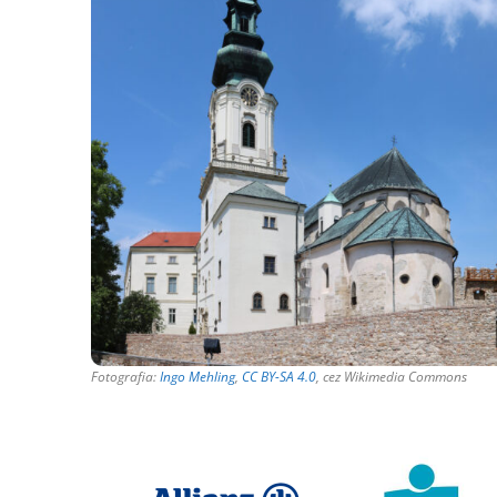
Fotografia:
Ingo Mehling
,
CC BY-SA 4.0
, cez Wikimedia Commons