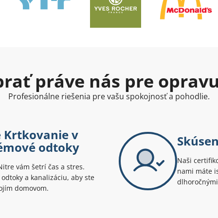
ybrať práve nás pre oprav
Profesionálne riešenia pre vašu spokojnosť a pohodlie.
é Krtkovanie v
Skúsen
lémové odtoky
Naši certifik
itre vám šetrí čas a stres.
nami máte is
odtoky a kanalizáciu, aby ste
dlhoročnými
svojím domovom.