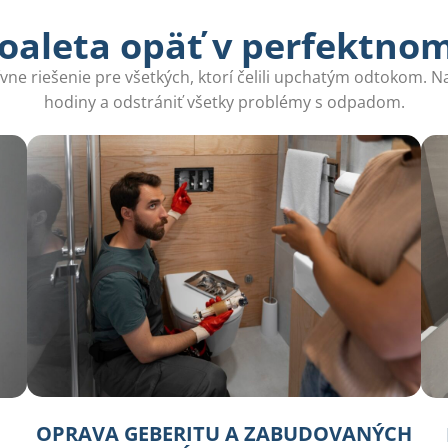
oaleta opäť v perfektno
tívne riešenie pre všetkých, ktorí čelili upchatým odtokom. N
hodiny a odstrániť všetky problémy s odpadom.
OPRAVA GEBERITU A ZABUDOVANÝCH