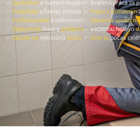
✅
Spoľahliví
a overení majstri
✅ Kvalitná práca za 
✅
Priateľský
a ľudský prístup
✅
Práca s úsmevom
✅
Profesionalita
a odbornosť
✅
Garancia spokojno
✅
Zákaznícka
linka a
podpora
✅ Väčšinou hotovo
d
✅
Záruka na
vykonanú
prácu
✅
Sme tu
počas celé