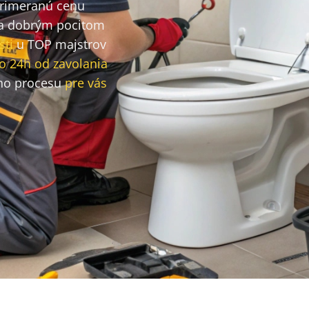
primeranú cenu
a dobrým pocitom
sti
u TOP majstrov
o 24h od zavolania
ho procesu
pre vás