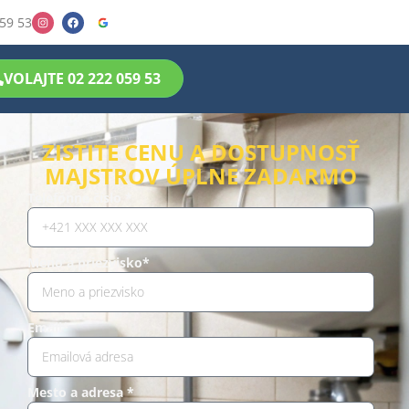
59 53
VOLAJTE 02 222 059 53
ZISTITE CENU A DOSTUPNOSŤ
MAJSTROV ÚPLNE ZADARMO
Telefónne číslo *
Meno a priezvisko*
Email*
Mesto a adresa *