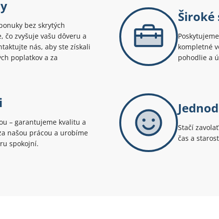
ny
Široké
ponuky bez skrytých
te, čo zvyšuje vašu dôveru a
Poskytujeme 
aktujte nás, aby ste získali
kompletné v
ých poplatkov a za
pohodlie a 
i
Jednod
tou – garantujeme kvalitu a
Stačí zavola
i za našou prácou a urobíme
čas a staros
ru spokojní.