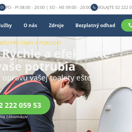
PO - PI 08:00 - 20:00 | SO - NE 09:00 - 20:00
VOLAJTE 02 222 0
lužby
O nás
Zdroje
Bezplatný odhad
BITU PRE ÚNIKY A PORUCHY
 Rýchle a efektívne
vaše potrubia
u opravu vašej toalety ešte
2 222 059 53
ia zákazníkov