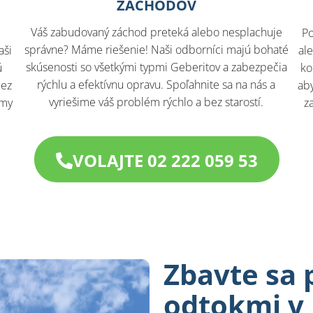
ZÁCHODOV
Váš zabudovaný záchod preteká alebo nesplachuje
Po
správne? Máme riešenie! Naši odborníci majú bohaté
aši
al
skúsenosti so všetkými typmi Geberitov a zabezpečia
ú
ko
rýchlu a efektívnu opravu. Spoľahnite sa na nás a
bez
aby
vyriešime váš problém rýchlo a bez starostí.
 my
z
VOLAJTE 02 222 059 53
Zbavte sa 
odtokmi v N