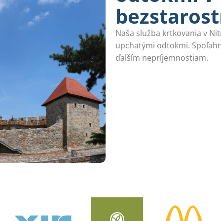
bezstaros
Naša služba krtkovania v Nit
upchatými odtokmi. Spoľahn
ďalším nepríjemnostiam.