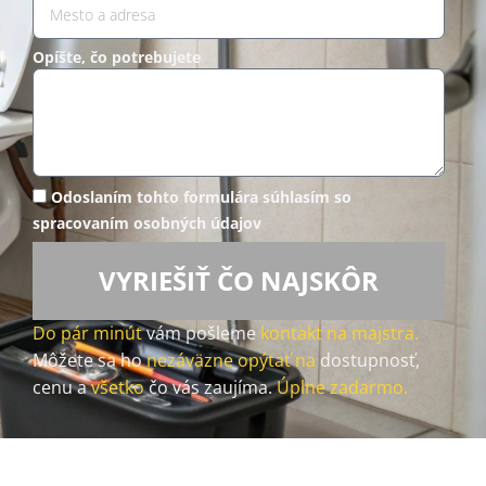
Opíšte, čo potrebujete
Odoslaním tohto formulára súhlasím so
spracovaním osobných údajov
VYRIEŠIŤ ČO NAJSKÔR
Do pár minút
vám pošleme
kontakt na majstra.
Môžete sa ho
nezáväzne opýtať na
dostupnosť,
cenu a
všetko
čo vás zaujíma.
Úplne zadarmo.