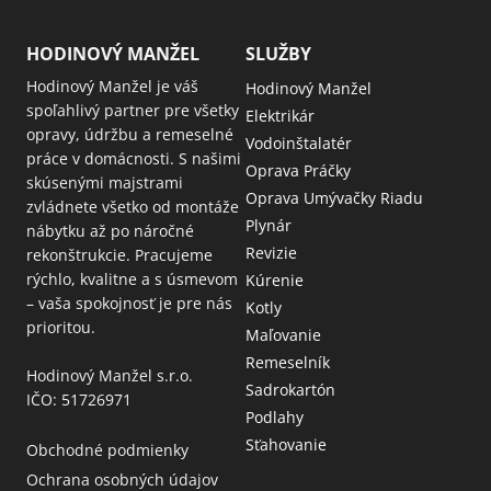
HODINOVÝ MANŽEL
SLUŽBY
Hodinový Manžel je váš
Hodinový Manžel
spoľahlivý partner pre všetky
Elektrikár
opravy, údržbu a remeselné
Vodoinštalatér
práce v domácnosti. S našimi
Oprava Práčky
skúsenými majstrami
Oprava Umývačky Riadu
zvládnete všetko od montáže
Plynár
nábytku až po náročné
Revizie
rekonštrukcie. Pracujeme
rýchlo, kvalitne a s úsmevom
Kúrenie
– vaša spokojnosť je pre nás
Kotly
prioritou.
Maľovanie
Remeselník
Hodinový Manžel s.r.o.
Sadrokartón
IČO: 51726971
Podlahy
Sťahovanie
Obchodné podmienky
Ochrana osobných údajov