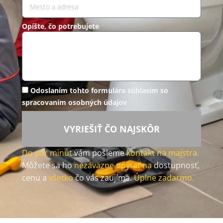
Opíšte, čo potrebujete
Odoslaním tohto formulára súhlasím so
spracovaním osobných údajov
VYRIEŠIŤ ČO NAJSKÔR
Do pár minút
vám pošleme
kontakt na majstra.
Môžete sa ho
nezáväzne opýtať na
dostupnosť,
cenu a
všetko
čo vás zaujíma.
Úplne zadarmo.