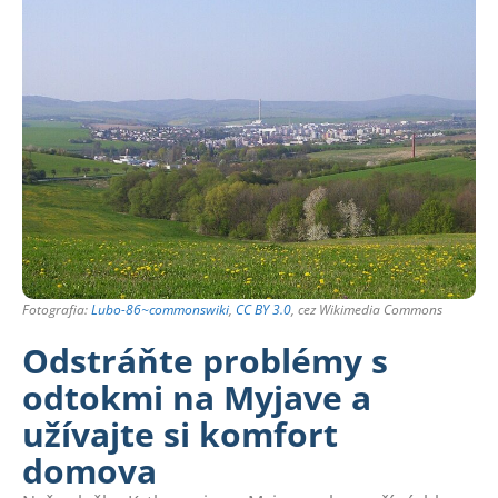
Fotografia:
Lubo-86~commonswiki
,
CC BY 3.0
, cez Wikimedia Commons
Odstráňte problémy s
odtokmi na Myjave a
užívajte si komfort
domova