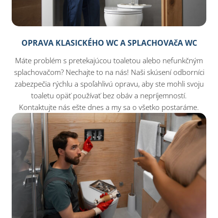
OPRAVA KLASICKÉHO WC A SPLACHOVAčA WC
Máte problém s pretekajúcou toaletou alebo nefunkčným
splachovačom? Nechajte to na nás! Naši skúsení odborníci
zabezpečia rýchlu a spoľahlivú opravu, aby ste mohli svoju
toaletu opäť používať bez obáv a nepríjemností.
Kontaktujte nás ešte dnes a my sa o všetko postaráme.