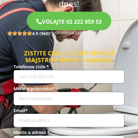
dnes!
VOLAJTE 02 222 059 53
Hodnotenia zákazníkov
4.9 (960)
ZISTITE CENU A DOSTUPNOSŤ
MAJSTROV ÚPLNE ZADARMO
Telefónne číslo *
Meno a priezvisko*
Email*
Mesto a adresa *