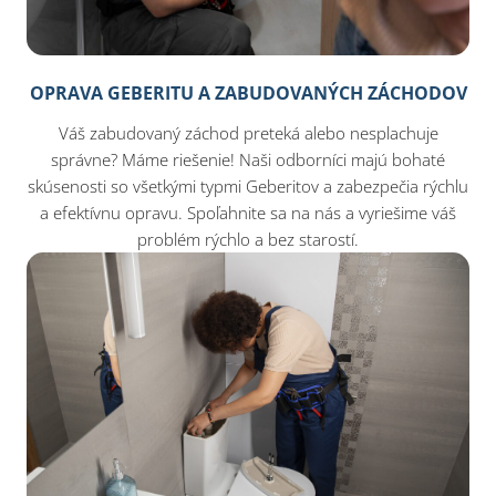
OPRAVA GEBERITU A ZABUDOVANÝCH ZÁCHODOV
Váš zabudovaný záchod preteká alebo nesplachuje
správne? Máme riešenie! Naši odborníci majú bohaté
skúsenosti so všetkými typmi Geberitov a zabezpečia rýchlu
a efektívnu opravu. Spoľahnite sa na nás a vyriešime váš
problém rýchlo a bez starostí.