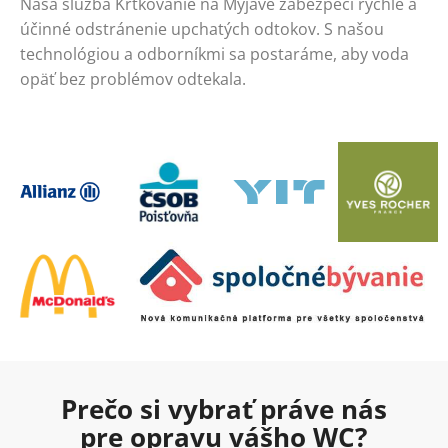
Naša služba Krtkovanie na Myjave zabezpečí rýchle a
účinné odstránenie upchatých odtokov. S našou
technológiou a odborníkmi sa postaráme, aby voda
opäť bez problémov odtekala.
Prečo si vybrať práve nás
pre opravu vášho WC?