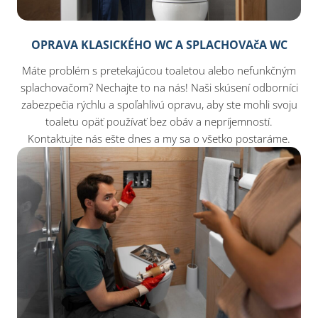
OPRAVA KLASICKÉHO WC A SPLACHOVAčA WC
Máte problém s pretekajúcou toaletou alebo nefunkčným
splachovačom? Nechajte to na nás! Naši skúsení odborníci
zabezpečia rýchlu a spoľahlivú opravu, aby ste mohli svoju
toaletu opäť používať bez obáv a nepríjemností.
Kontaktujte nás ešte dnes a my sa o všetko postaráme.