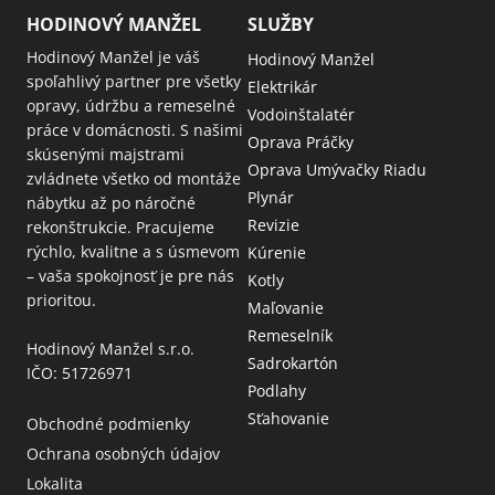
HODINOVÝ MANŽEL
SLUŽBY
Hodinový Manžel je váš
Hodinový Manžel
spoľahlivý partner pre všetky
Elektrikár
opravy, údržbu a remeselné
Vodoinštalatér
práce v domácnosti. S našimi
Oprava Práčky
skúsenými majstrami
Oprava Umývačky Riadu
zvládnete všetko od montáže
Plynár
nábytku až po náročné
Revizie
rekonštrukcie. Pracujeme
rýchlo, kvalitne a s úsmevom
Kúrenie
– vaša spokojnosť je pre nás
Kotly
prioritou.
Maľovanie
Remeselník
Hodinový Manžel s.r.o.
Sadrokartón
IČO: 51726971
Podlahy
Sťahovanie
Obchodné podmienky
Ochrana osobných údajov
Lokalita