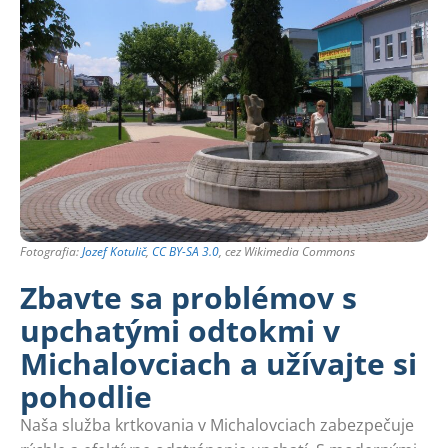
Fotografia:
Jozef Kotulič
,
CC BY-SA 3.0
, cez Wikimedia Commons
Zbavte sa problémov s
upchatými odtokmi v
Michalovciach a užívajte si
pohodlie
Naša služba krtkovania v Michalovciach zabezpečuje