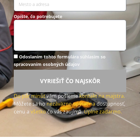
Opíšte, čo potrebujete
Odoslaním tohto formulára súhlasím so
spracovaním osobných údajov
VYRIEŠIŤ ČO NAJSKÔR
Do pár minút
vám pošleme
kontakt na majstra.
Môžete sa ho
nezáväzne opýtať na
dostupnosť,
cenu a
všetko
čo vás zaujíma.
Úplne zadarmo.