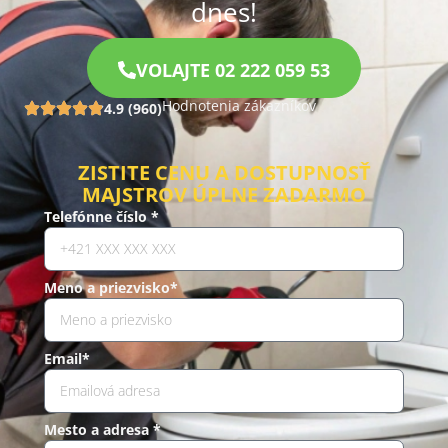
dnes!
VOLAJTE 02 222 059 53
Hodnotenia zákazníkov
4.9 (960)
ZISTITE CENU A DOSTUPNOSŤ
MAJSTROV ÚPLNE ZADARMO
Telefónne číslo *
Meno a priezvisko*
Email*
Mesto a adresa *