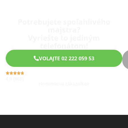
Potrebujete spoľahlivého
majstra?
Vyriešte to jediným
telefonátom!
VOLAJTE 02 222 059 53
4,9 (960)
Hodnotenia zákazníkov