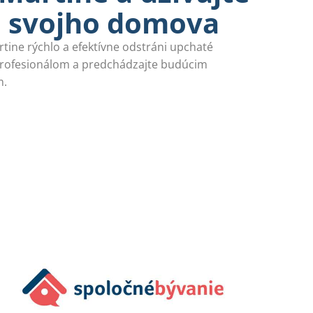
e svojho domova
tine rýchlo a efektívne odstráni upchaté
profesionálom a predchádzajte budúcim
m.