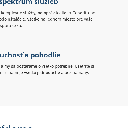
 spektrum služieb
komplexné služby, od opráv toaliet a Geberitu po
odoinštalácie. Všetko na jednom mieste pre vaše
úsporu času.
uchosť a pohodlie
ť a my sa postaráme o všetko potrebné. Ušetrite si
ti – s nami je všetko jednoduché a bez námahy.