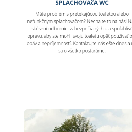
SPLACHOVAčA WC
Máte problém s pretekajúcou toaletou alebo
nefunkčným splachovačom? Nechajte to na nás! N
skúsení odborníci zabezpečia rýchlu a spoľahliv
opravu, aby ste mohli svoju toaletu opäť používať 
obáv a nepríjemností. Kontaktujte nás ešte dnes a
sa o všetko postaráme.