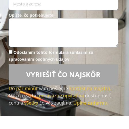
Opíšte, čo potrebujete
Odoslaním tohto formulára súhlasím so
spracovaním osobných údajov
VYRIEŠIŤ ČO NAJSKÔR
Do pár minút
vám pošleme
kontakt na majstra.
Môžete sa ho
nezáväzne opýtať na
dostupnosť,
cenu a
všetko
čo vás zaujíma.
Úplne zadarmo.