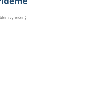
prídeme
oblém vyriešený.