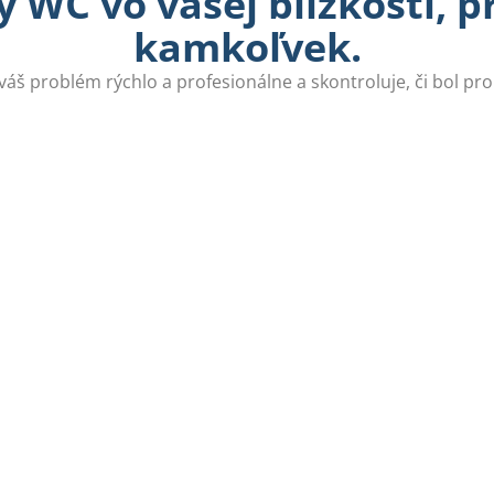
 WC vo vašej blízkosti, 
kamkoľvek.
 váš problém rýchlo a profesionálne a skontroluje, či bol pr