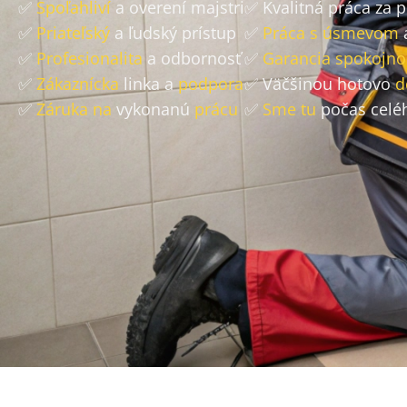
✅
Spoľahliví
a overení majstri
✅ Kvalitná práca za 
✅
Priateľský
a ľudský prístup
✅
Práca s úsmevom
✅
Profesionalita
a odbornosť
✅
Garancia spokojno
✅
Zákaznícka
linka a
podpora
✅ Väčšinou hotovo
d
✅
Záruka na
vykonanú
prácu
✅
Sme tu
počas celé