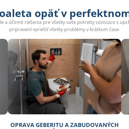
oaleta opäť v perfektno
e a účinné riešenia pre všetky vaše potreby súvisiace s up
pripravení vyriešiť všetky problémy v krátkom čase.
OPRAVA GEBERITU A ZABUDOVANÝCH