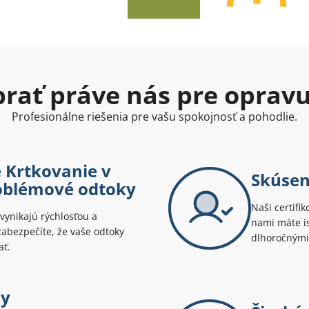
ybrať práve nás pre oprav
Profesionálne riešenia pre vašu spokojnosť a pohodlie.
é Krtkovanie v
Skúsen
oblémové odtoky
Naši certifik
vynikajú rýchlosťou a
nami máte is
abezpečíte, že vaše odtoky
dlhoročnými
ať.
ny