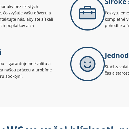
Široké
ponuky bez skrytých
te, čo zvyšuje vašu dôveru a
Poskytujeme 
aktujte nás, aby ste získali
kompletné v
ých poplatkov a za
pohodlie a 
i
Jednod
tou – garantujeme kvalitu a
Stačí zavola
i za našou prácou a urobíme
čas a staros
ru spokojní.