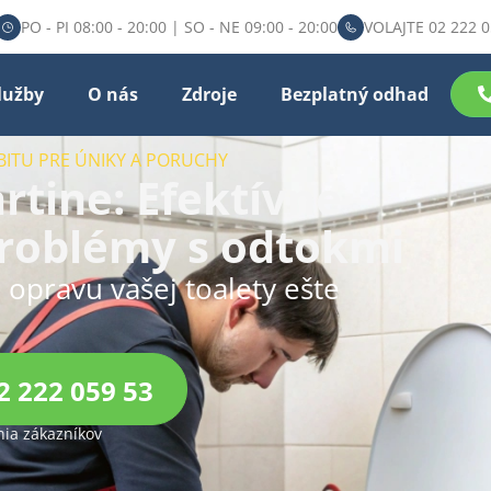
PO - PI 08:00 - 20:00 | SO - NE 09:00 - 20:00
VOLAJTE 02 222 0
lužby
O nás
Zdroje
Bezplatný odhad
BITU PRE ÚNIKY A PORUCHY
rtine: Efektívne
problémy s odtokmi
u opravu vašej toalety ešte
2 222 059 53
ia zákazníkov