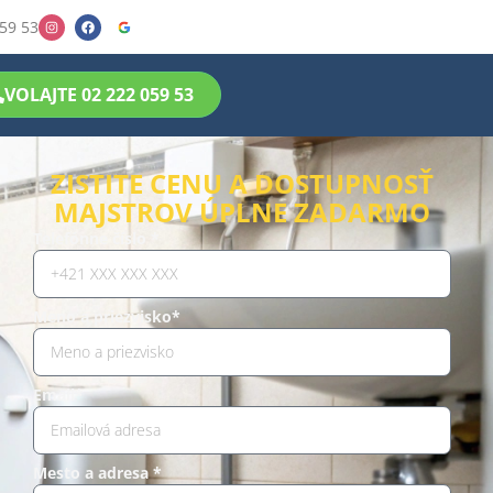
59 53
VOLAJTE 02 222 059 53
ZISTITE CENU A DOSTUPNOSŤ
MAJSTROV ÚPLNE ZADARMO
Telefónne číslo *
Meno a priezvisko*
Email*
Mesto a adresa *