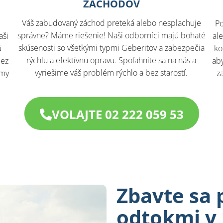
ZÁCHODOV
Váš zabudovaný záchod preteká alebo nesplachuje
Po
správne? Máme riešenie! Naši odborníci majú bohaté
aši
al
skúsenosti so všetkými typmi Geberitov a zabezpečia
ú
ko
rýchlu a efektívnu opravu. Spoľahnite sa na nás a
bez
aby
vyriešime váš problém rýchlo a bez starostí.
 my
z
VOLAJTE 02 222 059 53
Zbavte sa 
odtokmi v 