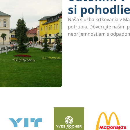
si pohodli
Naša služba krtkovania v Mar
potrubia. Dôverujte našim 
nepríjemnostiam s odpado