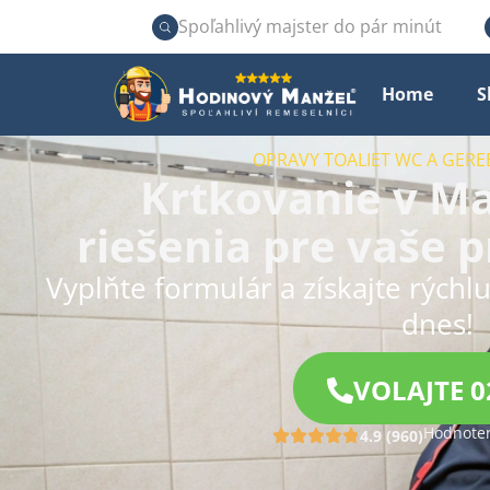
Spoľahlivý majster do pár minút
Home
S
OPRAVY TOALIET WC A GERE
Krtkovanie v Ma
riešenia pre vaše 
Vyplňte formulár a získajte rýchl
dnes!
VOLAJTE 0
Hodnoten
4.9 (960)