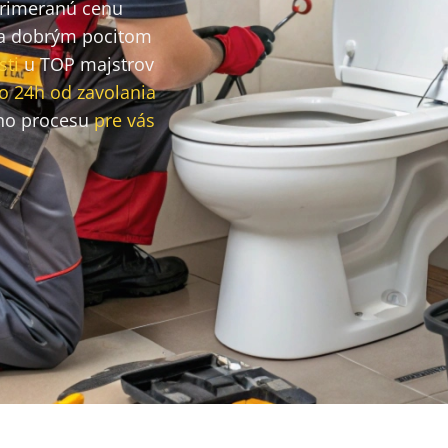
primeranú cenu
a dobrým pocitom
sti
u TOP majstrov
o 24h od zavolania
ho procesu
pre vás