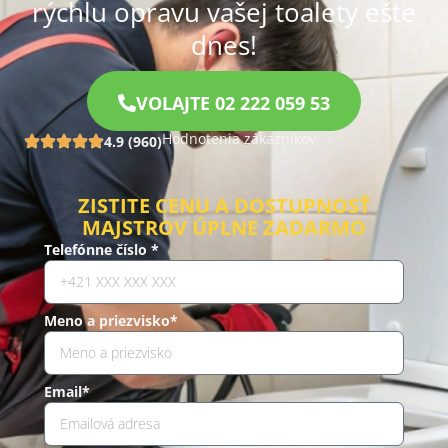
rýchlu opravu vašej toalety ešte
dnes!
VOLAJTE 02 222 059 53
Hodnotenia zákazníkov
4.9 (960)
ZISTITE CENU A DOSTUPNOSŤ
MAJSTROV ÚPLNE ZADARMO
Telefónne číslo *
Meno a priezvisko*
Email*