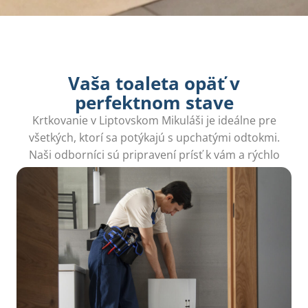
Vaša toaleta opäť v
perfektnom stave
Krtkovanie v Liptovskom Mikuláši je ideálne pre
všetkých, ktorí sa potýkajú s upchatými odtokmi.
Naši odborníci sú pripravení prísť k vám a rýchlo
odstrániť všetky problémy s kanalizáciou.