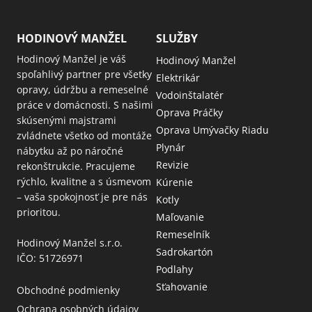
HODINOVÝ MANŽEL
SLUŽBY
Hodinový Manžel je váš
Hodinový Manžel
spoľahlivý partner pre všetky
Elektrikár
opravy, údržbu a remeselné
Vodoinštalatér
práce v domácnosti. S našimi
Oprava Práčky
skúsenými majstrami
Oprava Umývačky Riadu
zvládnete všetko od montáže
Plynár
nábytku až po náročné
Revizie
rekonštrukcie. Pracujeme
rýchlo, kvalitne a s úsmevom
Kúrenie
– vaša spokojnosť je pre nás
Kotly
prioritou.
Maľovanie
Remeselník
Hodinový Manžel s.r.o.
Sadrokartón
IČO: 51726971
Podlahy
Sťahovanie
Obchodné podmienky
Ochrana osobných údajov