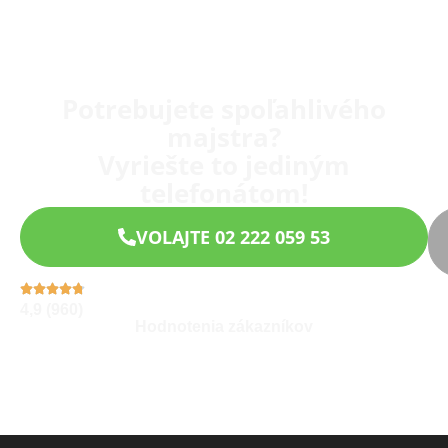
Potrebujete spoľahlivého
majstra?
Vyriešte to jediným
telefonátom!
VOLAJTE 02 222 059 53
4,9 (960)
Hodnotenia zákazníkov