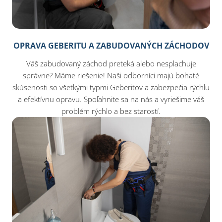
OPRAVA GEBERITU A ZABUDOVANÝCH ZÁCHODOV
Váš zabudovaný záchod preteká alebo nesplachuje
správne? Máme riešenie! Naši odborníci majú bohaté
skúsenosti so všetkými typmi Geberitov a zabezpečia rýchlu
a efektívnu opravu. Spoľahnite sa na nás a vyriešime váš
problém rýchlo a bez starostí.