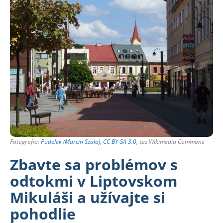
Fotografia:
Pudelek (Marcin Szala)
,
CC BY-SA 3.0
, cez Wikimedia Commons
Zbavte sa problémov s
odtokmi v Liptovskom
Mikuláši a užívajte si
pohodlie