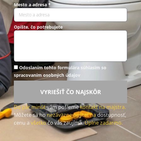
Mesto a adresa *
Opíšte, čo potrebujete
Odoslaním tohto formulára súhlasím so
spracovaním osobných údajov
VYRIEŠIŤ ČO NAJSKÔR
Do pár minút
vám pošleme
kontakt na majstra.
Môžete sa ho
nezáväzne opýtať na
dostupnosť,
cenu a
všetko
čo vás zaujíma.
Úplne zadarmo.