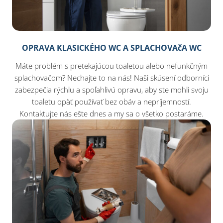
OPRAVA KLASICKÉHO WC A SPLACHOVAčA WC
Máte problém s pretekajúcou toaletou alebo nefunkčným
splachovačom? Nechajte to na nás! Naši skúsení odborníci
zabezpečia rýchlu a spoľahlivú opravu, aby ste mohli svoju
toaletu opäť používať bez obáv a nepríjemností.
Kontaktujte nás ešte dnes a my sa o všetko postaráme.