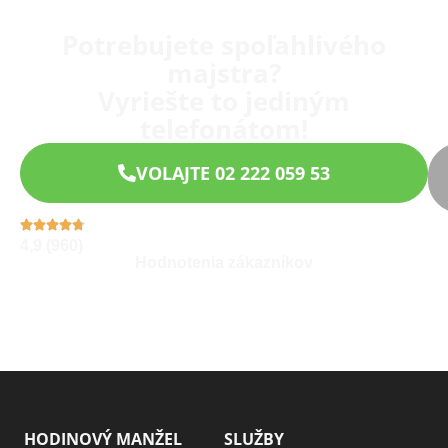
Potrebujete spoľahlivého
majstra?
Vyriešte to jediným
telefonátom!
VOLAJTE 02 222 059 53
4,9 (960)
Hodnotenia zákazníkov
HODINOVÝ MANŽEL
SLUŽBY