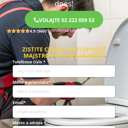
dnes!
VOLAJTE 02 222 059 53
Hodnotenia zákazníkov
4.9 (960)
ZISTITE CENU A DOSTUPNOSŤ
MAJSTROV ÚPLNE ZADARMO
Telefónne číslo *
Meno a priezvisko*
Email*
Mesto a adresa *