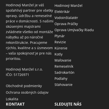
Hodinový Manžel je váš
Hodinový Manžel
spoľahlivý partner pre všetky
Elektrikár
opravy, údržbu a remeselné
Vodoinštalatér
práce v domácnosti. S našimi
Oprava Práčky
skúsenými majstrami
Oprava Umývačky Riadu
zvládnete všetko od montáže
Plynár
nábytku až po náročné
Revizie
rekonštrukcie. Pracujeme
rýchlo, kvalitne a s úsmevom
Kúrenie
– vaša spokojnosť je pre nás
Kotly
prioritou.
Maľovanie
Remeselník
Hodinový Manžel s.r.o.
Sadrokartón
IČO: 51726971
Podlahy
Sťahovanie
Obchodné podmienky
Ochrana osobných údajov
Lokalita
KONTAKT
SLEDUJTE NÁS