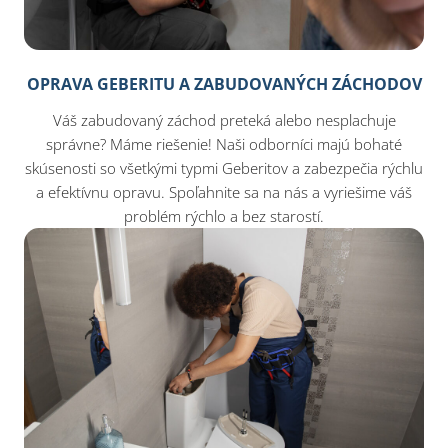
OPRAVA GEBERITU A ZABUDOVANÝCH ZÁCHODOV
Váš zabudovaný záchod preteká alebo nesplachuje
správne? Máme riešenie! Naši odborníci majú bohaté
skúsenosti so všetkými typmi Geberitov a zabezpečia rýchlu
a efektívnu opravu. Spoľahnite sa na nás a vyriešime váš
problém rýchlo a bez starostí.