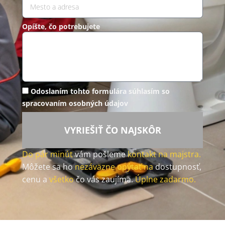
Opíšte, čo potrebujete
Odoslaním tohto formulára súhlasím so
spracovaním osobných údajov
VYRIEŠIŤ ČO NAJSKÔR
Do pár minút
vám pošleme
kontakt na majstra.
Môžete sa ho
nezáväzne opýtať na
dostupnosť,
cenu a
všetko
čo vás zaujíma.
Úplne zadarmo.