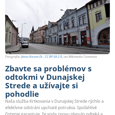
Fotografia:
János Korom Dr.
,
CC BY-SA 2.0
, cez Wikimedia Commons
Zbavte sa problémov s
odtokmi v Dunajskej
Strede a užívajte si
pohodlie
Naša služba Krtkovania v Dunajskej Strede rýchlo a
efektívne odstráni upchaté potrubia. Spoľahlivé
čistenie garantuje, že voda znovu plynulo odteká a