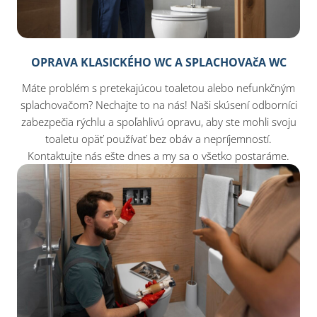
OPRAVA KLASICKÉHO WC A SPLACHOVAčA WC
Máte problém s pretekajúcou toaletou alebo nefunkčným
splachovačom? Nechajte to na nás! Naši skúsení odborníci
zabezpečia rýchlu a spoľahlivú opravu, aby ste mohli svoju
toaletu opäť používať bez obáv a nepríjemností.
Kontaktujte nás ešte dnes a my sa o všetko postaráme.