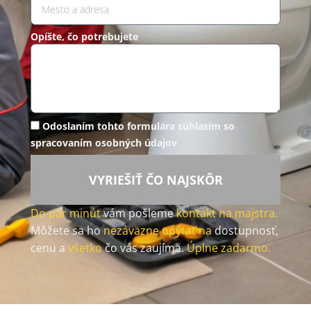
Opíšte, čo potrebujete
Odoslaním tohto formulára súhlasím so
spracovaním osobných údajov
VYRIEŠIŤ ČO NAJSKÔR
Do pár minút
vám pošleme
kontakt na majstra.
Môžete sa ho
nezáväzne opýtať na
dostupnosť,
cenu a
všetko
čo vás zaujíma.
Úplne zadarmo.