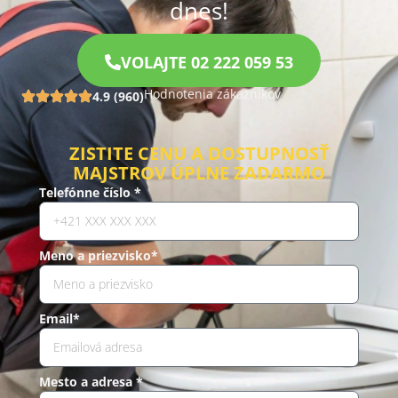
dnes!
VOLAJTE 02 222 059 53
Hodnotenia zákazníkov
4.9 (960)
ZISTITE CENU A DOSTUPNOSŤ
MAJSTROV ÚPLNE ZADARMO
Telefónne číslo *
Meno a priezvisko*
Email*
Mesto a adresa *