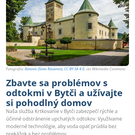
Fotografia:
Ximonic (Simo Räsänen)
,
CC BY-SA 4.0
, cez Wikimedia Commons
Zbavte sa problémov s
odtokmi v Bytči a užívajte
si pohodlný domov
Naša služba Krtkovanie v Bytči zabezpečí rýchle a
účinné odstránenie upchatých odtokov. Využívame
moderné technológie, aby voda opäť prúdila bez
prekážok a bez problémov.