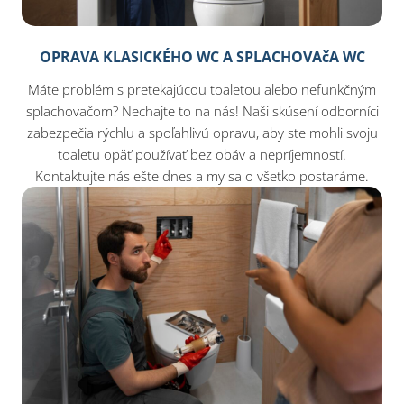
OPRAVA KLASICKÉHO WC A SPLACHOVAčA WC
Máte problém s pretekajúcou toaletou alebo nefunkčným
splachovačom? Nechajte to na nás! Naši skúsení odborníci
zabezpečia rýchlu a spoľahlivú opravu, aby ste mohli svoju
toaletu opäť používať bez obáv a nepríjemností.
Kontaktujte nás ešte dnes a my sa o všetko postaráme.