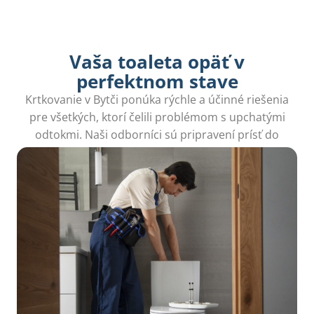
Vaša toaleta opäť v
perfektnom stave
Krtkovanie v Bytči ponúka rýchle a účinné riešenia
pre všetkých, ktorí čelili problémom s upchatými
odtokmi. Naši odborníci sú pripravení prísť do
hodiny a odstrániť všetky ťažkosti s odpadmi.