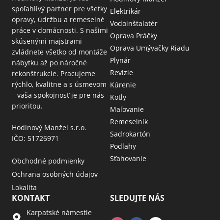
spoľahlivý partner pre všetky
Elektrikár
opravy, údržbu a remeselné
Vodoinštalatér
práce v domácnosti. S našimi
Oprava Práčky
skúsenými majstrami
Oprava Umývačky Riadu
zvládnete všetko od montáže
Plynár
nábytku až po náročné
Revizie
rekonštrukcie. Pracujeme
rýchlo, kvalitne a s úsmevom
Kúrenie
– vaša spokojnosť je pre nás
Kotly
prioritou.
Maľovanie
Remeselník
Hodinový Manžel s.r.o.
Sadrokartón
IČO: 51726971
Podlahy
Sťahovanie
Obchodné podmienky
Ochrana osobných údajov
Lokalita
KONTAKT
SLEDUJTE NÁS
Karpatské námestie