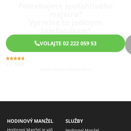
Potrebujete spoľahlivého
majstra?
Vyriešte to jediným
telefonátom!
VOLAJTE 02 222 059 53
4,9 (960)
Hodnotenia zákazníkov
HODINOVÝ MANŽEL
SLUŽBY
Hodinový Manžel je váš
Hodinový Manžel