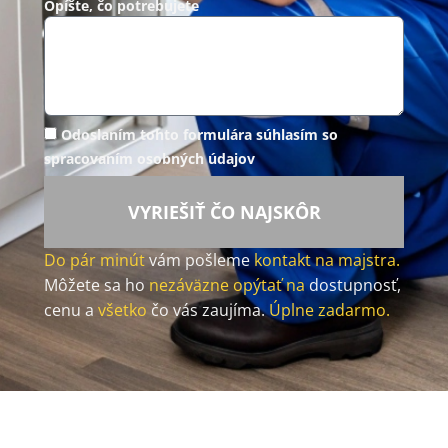
Opíšte, čo potrebujete
Odoslaním tohto formulára súhlasím so
spracovaním osobných údajov
VYRIEŠIŤ ČO NAJSKÔR
Do pár minút
vám pošleme
kontakt na majstra.
Môžete sa ho
nezáväzne opýtať na
dostupnosť,
cenu a
všetko
čo vás zaujíma.
Úplne zadarmo.