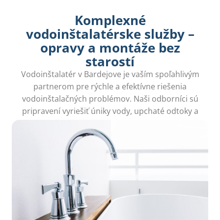
Komplexné
vodoinštalatérske služby –
opravy a montáže bez
starostí
Vodoinštalatér v Bardejove je vaším spoľahlivým
partnerom pre rýchle a efektívne riešenia
vodoinštalačných problémov. Naši odborníci sú
pripravení vyriešiť úniky vody, upchaté odtoky a
iné nepríjemnosti, aby ste mohli žiť bez starostí!