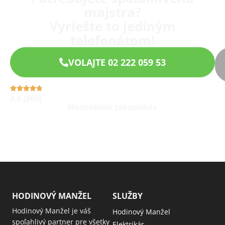
majstra?
Vyriešte to jediným
telefonátom!
VOLAJTE 02 222 059 53
4,9 (960)
Hodnotenia zákazníkov
HODINOVÝ MANŽEL
SLUŽBY
Hodinový Manžel je váš
Hodinový Manžel
spoľahlivý partner pre všetky
Elektrikár