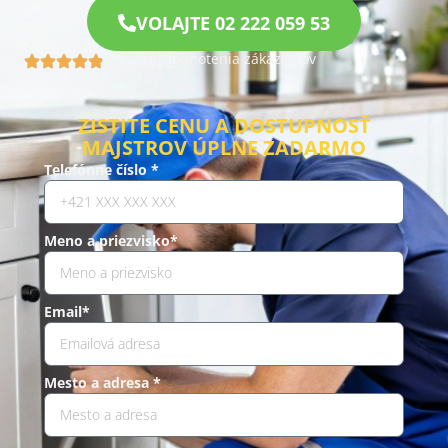
VOLAJTE 02 222 059 53
Hodnotenia zákazníkov
4.9 (960)
ZISTITE CENU A DOSTUPNOSŤ
MAJSTROV ÚPLNE ZADARMO
Telefónne číslo *
Meno a priezvisko*
Email*
Mesto a adresa *