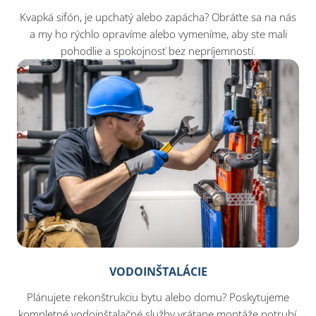
Kvapká sifón, je upchatý alebo zapácha? Obráťte sa na nás
a my ho rýchlo opravíme alebo vymeníme, aby ste mali
pohodlie a spokojnosť bez nepríjemností.
VODOINŠTALÁCIE
Plánujete rekonštrukciu bytu alebo domu? Poskytujeme
kompletné vodoinštalačné služby vrátane montáže potrubí,