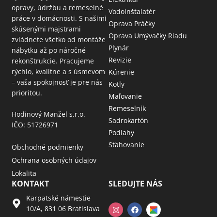
opravy, údržbu a remeselné
Vodoinštalatér
práce v domácnosti. S našimi
Oprava Práčky
skúsenými majstrami
Oprava Umývačky Riadu
zvládnete všetko od montáže
Plynár
nábytku až po náročné
Revizie
rekonštrukcie. Pracujeme
rýchlo, kvalitne a s úsmevom
Kúrenie
– vaša spokojnosť je pre nás
Kotly
prioritou.
Maľovanie
Remeselník
Hodinový Manžel s.r.o.
Sadrokartón
IČO: 51726971
Podlahy
Sťahovanie
Obchodné podmienky
Ochrana osobných údajov
Lokalita
KONTAKT
SLEDUJTE NÁS
Karpatské námestie
10/A, 831 06 Bratislava