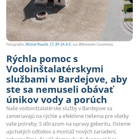
Fotografia:
Michał Rawlik
,
CC BY-SA 4.0
, cez Wikimedia Commons
Rýchla pomoc s
Vodoinštalatérskymi
službami v Bardejove, aby
ste sa nemuseli obávať
únikov vody a porúch
Naše vodoinštalatérske služby v Bardejove sa
zameriavajú na rýchle a efektívne riešenia pre všetky
vaše potreby. S dôrazom na opravy geberitu, čistenie
upchatých odtokov a montáž nových zariadení,