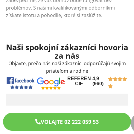
zabezpečíme, že váš domov bude fungovať bez
problémov. S našimi kvalifikovanými odborníkmi
získate istotu a pohodlie, ktoré si zaslúžite.
Naši spokojní zákazníci hovoria
za nás
Objavte, prečo nás naši zákazníci odporúčajú svojim
priateľom a rodine
REFEREN
4,9
CIE
(960)
VOLAJTE 02 222 059 53