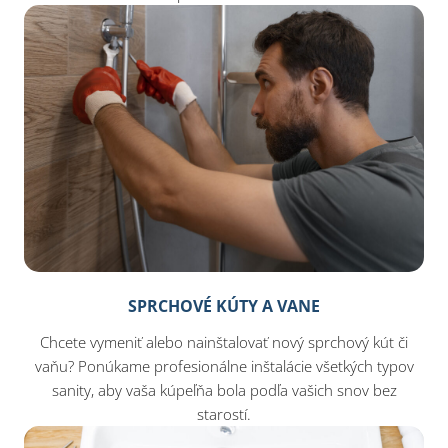
SPRCHOVÉ KÚTY A VANE
Chcete vymeniť alebo nainštalovať nový sprchový kút či
vaňu? Ponúkame profesionálne inštalácie všetkých typov
sanity, aby vaša kúpeľňa bola podľa vašich snov bez
starostí.