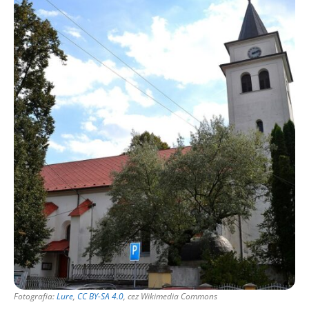
Fotografia:
Lure
,
CC BY-SA 4.0
, cez Wikimedia Commons