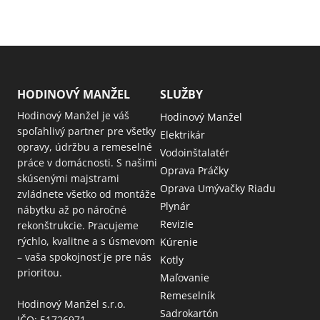
HODINOVÝ MANŽEL
SLUŽBY
Hodinový Manžel je váš
Hodinový Manžel
spoľahlivý partner pre všetky
Elektrikár
opravy, údržbu a remeselné
Vodoinštalatér
práce v domácnosti. S našimi
Oprava Práčky
skúsenými majstrami
Oprava Umývačky Riadu
zvládnete všetko od montáže
Plynár
nábytku až po náročné
Revizie
rekonštrukcie. Pracujeme
rýchlo, kvalitne a s úsmevom
Kúrenie
– vaša spokojnosť je pre nás
Kotly
prioritou.
Maľovanie
Remeselník
Hodinový Manžel s.r.o.
Sadrokartón
IČO: 51726971