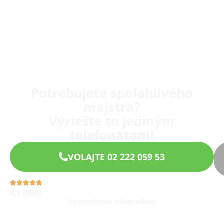
Potrebujete spoľahlivého
majstra?
Vyriešte to jediným
telefonátom!
VOLAJTE 02 222 059 53
4,9 (960)
Hodnotenia zákazníkov