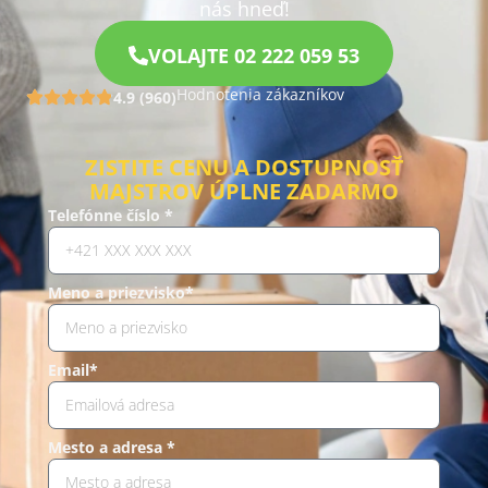
nás hneď!
VOLAJTE 02 222 059 53
Hodnotenia zákazníkov
4.9 (960)
ZISTITE CENU A DOSTUPNOSŤ
MAJSTROV ÚPLNE ZADARMO
Telefónne číslo *
Meno a priezvisko*
Email*
Mesto a adresa *