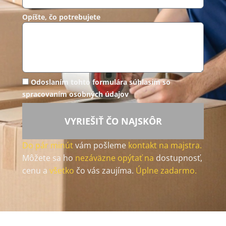
Opíšte, čo potrebujete
Odoslaním tohto formulára súhlasím so
spracovaním osobných údajov
VYRIEŠIŤ ČO NAJSKÔR
Do pár minút
vám pošleme
kontakt na majstra.
Môžete sa ho
nezáväzne opýtať na
dostupnosť,
cenu a
všetko
čo vás zaujíma.
Úplne zadarmo.