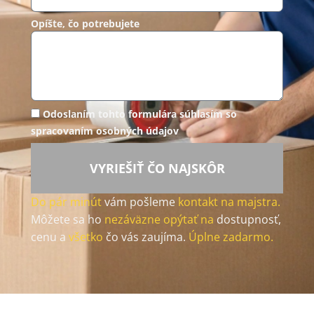
Opíšte, čo potrebujete
Odoslaním tohto formulára súhlasím so
spracovaním osobných údajov
VYRIEŠIŤ ČO NAJSKÔR
Do pár minút
vám pošleme
kontakt na majstra.
Môžete sa ho
nezáväzne opýtať na
dostupnosť,
cenu a
všetko
čo vás zaujíma.
Úplne zadarmo.