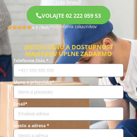
nás hneď!
VOLAJTE 02 222 059 53
Hodnotenia zákazníkov
4.9 (960)
ZISTITE CENU A DOSTUPNOSŤ
MAJSTROV ÚPLNE ZADARMO
Telefónne číslo *
Meno a priezvisko*
Email*
Mesto a adresa *