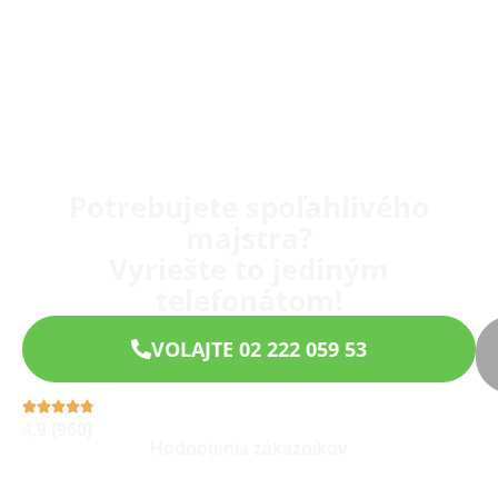
Potrebujete spoľahlivého
majstra?
Vyriešte to jediným
telefonátom!
VOLAJTE 02 222 059 53
4,9 (960)
Hodnotenia zákazníkov