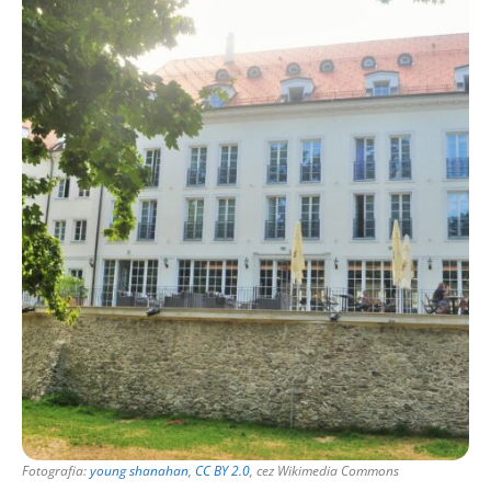
Fotografia:
young shanahan
,
CC BY 2.0
, cez Wikimedia Commons