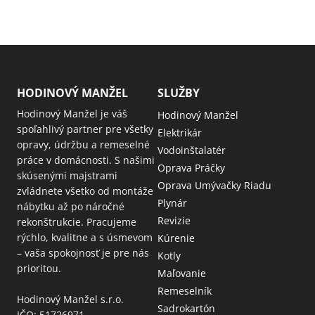
HODINOVÝ MANŽEL
SLUŽBY
Hodinový Manžel je váš
Hodinový Manžel
spoľahlivý partner pre všetky
Elektrikár
opravy, údržbu a remeselné
Vodoinštalatér
práce v domácnosti. S našimi
Oprava Práčky
skúsenými majstrami
Oprava Umývačky Riadu
zvládnete všetko od montáže
Plynár
nábytku až po náročné
Revizie
rekonštrukcie. Pracujeme
rýchlo, kvalitne a s úsmevom
Kúrenie
– vaša spokojnosť je pre nás
Kotly
prioritou.
Maľovanie
Remeselník
Hodinový Manžel s.r.o.
Sadrokartón
IČO: 51726971