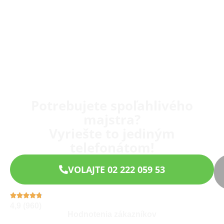
Potrebujete spoľahlivého
majstra?
Vyriešte to jediným
telefonátom!
VOLAJTE 02 222 059 53
4,9 (960)
Hodnotenia zákazníkov