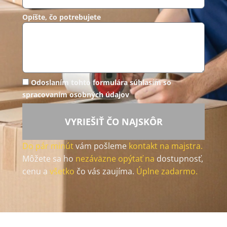
Opíšte, čo potrebujete
Odoslaním tohto formulára súhlasím so
spracovaním osobných údajov
VYRIEŠIŤ ČO NAJSKÔR
Do pár minút
vám pošleme
kontakt na majstra.
Môžete sa ho
nezáväzne opýtať na
dostupnosť,
cenu a
všetko
čo vás zaujíma.
Úplne zadarmo.