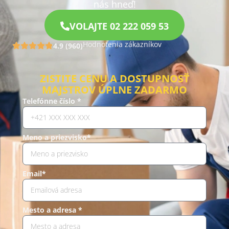
nás hneď!
VOLAJTE 02 222 059 53
Hodnotenia zákazníkov
4.9 (960)
ZISTITE CENU A DOSTUPNOSŤ
MAJSTROV ÚPLNE ZADARMO
Telefónne číslo *
Meno a priezvisko*
Email*
Mesto a adresa *