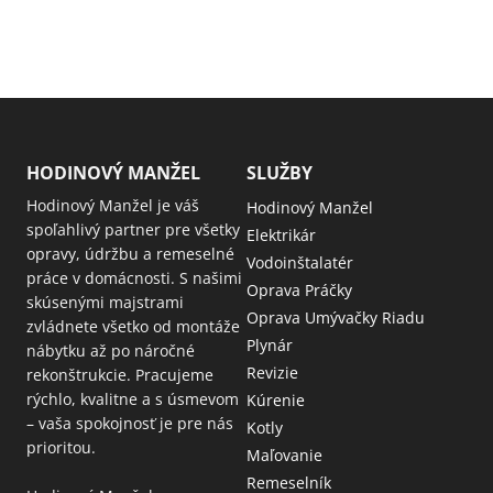
HODINOVÝ MANŽEL
SLUŽBY
Hodinový Manžel je váš
Hodinový Manžel
spoľahlivý partner pre všetky
Elektrikár
opravy, údržbu a remeselné
Vodoinštalatér
práce v domácnosti. S našimi
Oprava Práčky
skúsenými majstrami
Oprava Umývačky Riadu
zvládnete všetko od montáže
Plynár
nábytku až po náročné
Revizie
rekonštrukcie. Pracujeme
rýchlo, kvalitne a s úsmevom
Kúrenie
– vaša spokojnosť je pre nás
Kotly
prioritou.
Maľovanie
Remeselník