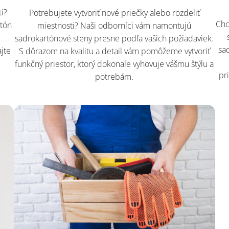
ti?
Potrebujete vytvoriť nové priečky alebo rozdeliť
Chc
rtón
miestnosti? Naši odborníci vám namontujú
sadrokartónové steny presne podľa vašich požiadaviek.
sa
jte
S dôrazom na kvalitu a detail vám pomôžeme vytvoriť
funkčný priestor, ktorý dokonale vyhovuje vášmu štýlu a
pr
potrebám.