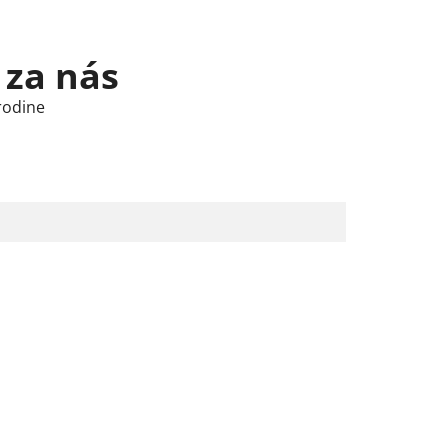
 za nás
rodine