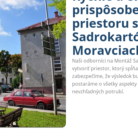
prispôsob
priestoru 
Sadrokartó
Moravciac
Naši odborníci na Montáž S
vytvoriť priestor, ktorý spĺň
zabezpečíme, že výsledok bud
postaráme o všetky aspekty 
nevzhľadných potrubí.