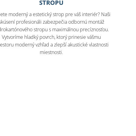
STROPU
ete moderný a estetický strop pre váš interiér? Naši
skúsení profesionáli zabezpečia odbornú montáž
drokartónového stropu s maximálnou precíznosťou.
Vytvoríme hladký povrch, ktorý prinesie vášmu
iestoru moderný vzhľad a zlepší akustické vlastnosti
miestnosti.