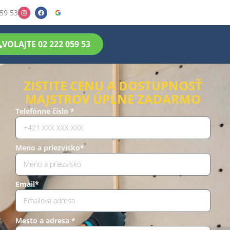
59 53
VOLAJTE 02 222 059 53
ZISTITE CENU A DOSTUPNOSŤ
MAJSTROV ÚPLNE ZADARMO
Telefónne číslo *
Meno a priezvisko*
Email*
Mesto a adresa *