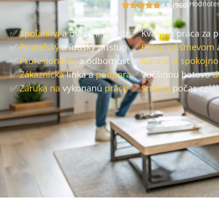
Hodnoten
4.9 (960)
✅
Spoľahliví
a overení majstri
✅ Kvalitná práca za 
✅
Priateľský
a ľudský prístup
✅
Práca s úsmevom
✅
Profesionalita
a odbornosť
✅
Garancia spokojno
✅
Zákaznícka
linka a
podpora
✅ Väčšinou hotovo
d
✅
Záruka na
vykonanú
prácu
✅
Sme tu
počas celé