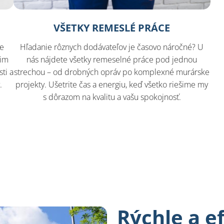
VŠETKY REMESLÉ PRÁCE
še
Hľadanie rôznych dodávateľov je časovo náročné? U
šim
nás nájdete všetky remeselné práce pod jednou
ti a
strechou – od drobných opráv po komplexné murárske
.
projekty. Ušetrite čas a energiu, keď všetko riešime my
s dôrazom na kvalitu a vašu spokojnosť.
Rýchle a e