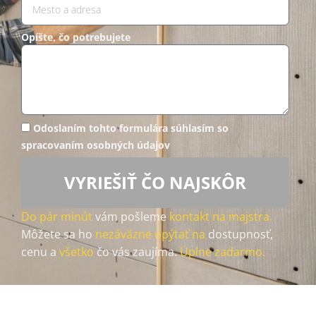
Opíšte, čo potrebujete
Odoslaním tohto formulára súhlasím so
spracovaním osobných údajov
VYRIEŠIŤ ČO NAJSKÔR
Do pár minút
vám pošleme
kontakt na majstra.
Môžete sa ho
nezáväzne opýtať na
dostupnosť,
cenu a
všetko
čo vás zaujíma.
Úplne zadarmo.