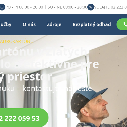
PO - PI 08:00 - 20:00 | SO - NE 09:00 - 20:00
VOLAJTE 02 222 0
lužby
O nás
Zdroje
Bezplatný odhad
 SADROKARTÓNU
rtónu v Zlatých
lo a efektívne pre
ý priestor
nuku – kontaktujte nás ešte
2 222 059 53