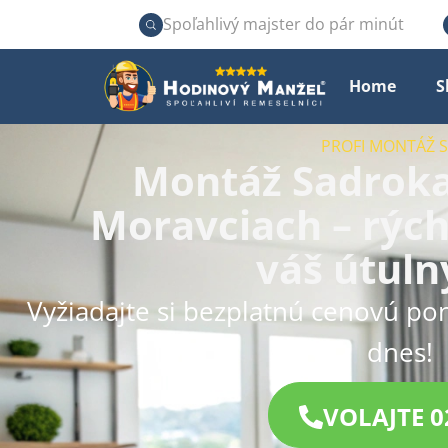
Spoľahlivý majster do pár minút
Home
S
PROFI MONTÁŽ
Montáž Sadroka
Moravciach – rých
váš útuln
Vyžiadajte si bezplatnú cenovú po
dnes!
VOLAJTE 0