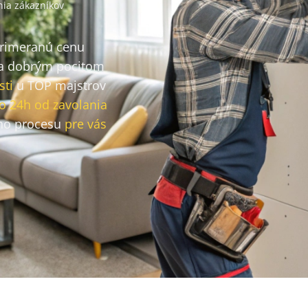
ia zákazníkov
primeranú cenu
a dobrým pocitom
sti
u TOP majstrov
o 24h od zavolania
ho procesu
pre vás