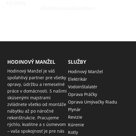
4,9 (960)
Hodnotenia zákazníkov
HODINOVÝ MANŽEL
SLUŽBY
Hodinový Manžel je váš
Hodinový Manžel
spoľahlivý partner pre všetky
Elektrikár
opravy, údržbu a remeselné
Vodoinštalatér
práce v domácnosti. S našimi
Oprava Práčky
skúsenými majstrami
Oprava Umývačky Riadu
zvládnete všetko od montáže
Plynár
nábytku až po náročné
Revizie
rekonštrukcie. Pracujeme
rýchlo, kvalitne a s úsmevom
Kúrenie
– vaša spokojnosť je pre nás
Kotly