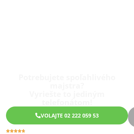
Potrebujete spoľahlivého
majstra?
Vyriešte to jediným
telefonátom!
VOLAJTE 02 222 059 53