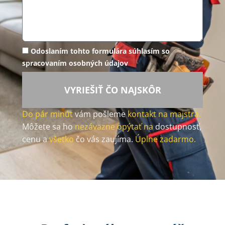
Odoslaním tohto formulára súhlasím so
spracovaním osobných údajov
VYRIEŠIŤ ČO NAJSKÔR
Do pár minút
vám pošleme
kontakt na majstra.
Môžete sa ho
nezáväzne opýtať na
dostupnosť,
cenu a
všetko
čo vás zaujíma.
Úplne zadarmo.