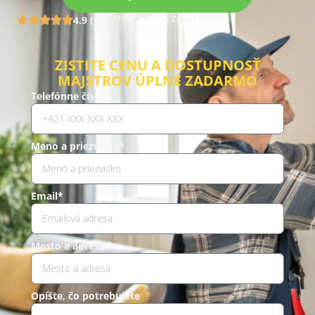
Hodnotenia zákazníkov
4.9 (960)
ZISTITE CENU A DOSTUPNOSŤ
MAJSTROV ÚPLNE ZADARMO
Telefónne číslo *
Meno a priezvisko*
Email*
Mesto a adresa *
Opíšte, čo potrebujete