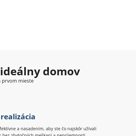
 ideálny domov
na prvom mieste
realizácia
ektívne a nasadením, aby ste čo najskôr užívali
r bez zbytočných meškaní a nepríjemností.