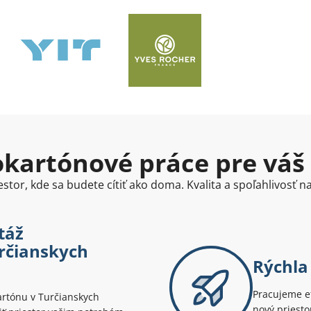
kartónové práce pre váš
stor, kde sa budete cítiť ako doma. Kvalita a spoľahlivosť 
táž
rčianskych
Rýchla 
Pracujeme ef
rtónu v Turčianskych
nový priesto