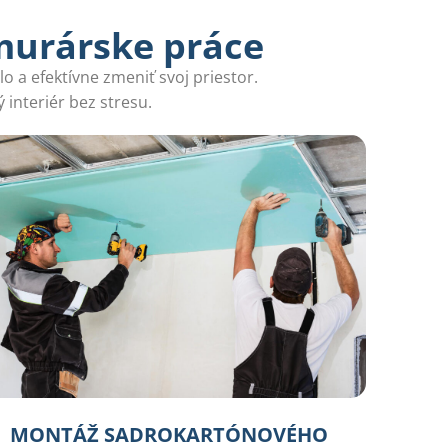
murárske práce
o a efektívne zmeniť svoj priestor.
 interiér bez stresu.
MONTÁŽ SADROKARTÓNOVÉHO