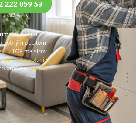
2 222 059 53
ia zákazníkov
primeranú cenu
a dobrým pocitom
sti
u TOP majstrov
o 24h od zavolania
ho procesu
pre vás