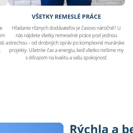
VŠETKY REMESLÉ PRÁCE
še
Hľadanie rôznych dodávateľov je časovo náročné? U
šim
nás nájdete všetky remeselné práce pod jednou
ti a
strechou – od drobných opráv po komplexné murárske
.
projekty. Ušetrite čas a energiu, keď všetko riešime my
s dôrazom na kvalitu a vašu spokojnosť.
Rýchla a 