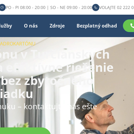
PO - PI 08:00 - 20:00 | SO - NE 09:00 - 20:00
VOLAJTE 02 222 0
lužby
O nás
Zdroje
Bezplatný odhad
 SADROKARTÓNU
nu v Turčianskych
a efektívne riešenie
r bez zbytočného
iadku
nuku – kontaktujte nás ešte