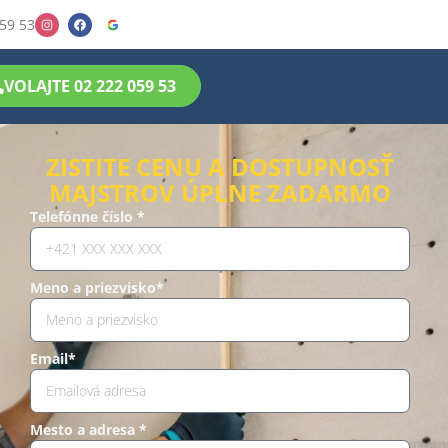
59 53
VOLAJTE 02 222 059 53
ZISTITE CENU A DOSTUPNOSŤ
MAJSTROV ÚPLNE ZADARMO
Telefónne číslo *
Meno a priezvisko*
Email*
Mesto a adresa *