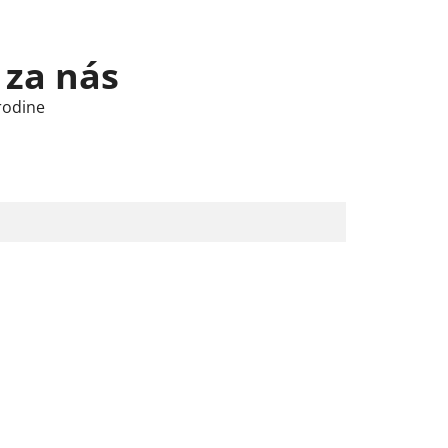
 za nás
rodine