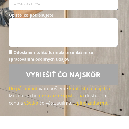
Opíšte, čo potrebujete
Odoslaním tohto formulára súhlasím so
spracovaním osobných údajov
VYRIEŠIŤ ČO NAJSKÔR
Do pár minút
vám pošleme
kontakt na majstra.
Môžete sa ho
nezáväzne opýtať na
dostupnosť,
cenu a
všetko
čo vás zaujíma.
Úplne zadarmo.