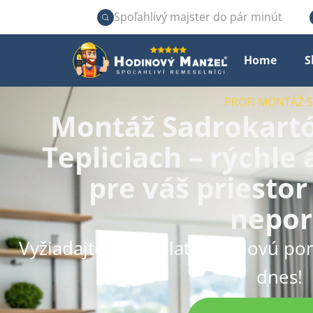
Spoľahlivý majster do pár minút
Home
S
PROFI MONTÁŽ
Montáž Sadrokartó
Tepliciach – rýchle 
pre váš priesto
nepor
Vyžiadajte si bezplatnú cenovú po
dnes!