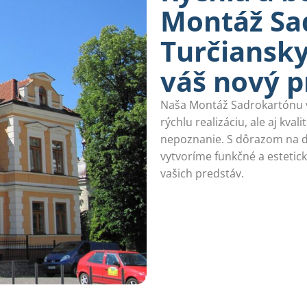
Montáž Sa
Turčiansky
váš nový p
Naša Montáž Sadrokartónu v
rýchlu realizáciu, ale aj kva
nepoznanie. S dôrazom na de
vytvoríme funkčné a estetic
vašich predstáv.