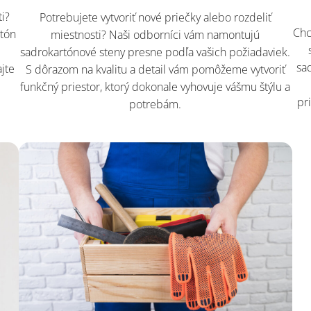
ti?
Potrebujete vytvoriť nové priečky alebo rozdeliť
Chc
rtón
miestnosti? Naši odborníci vám namontujú
sadrokartónové steny presne podľa vašich požiadaviek.
sa
jte
S dôrazom na kvalitu a detail vám pomôžeme vytvoriť
funkčný priestor, ktorý dokonale vyhovuje vášmu štýlu a
pr
potrebám.