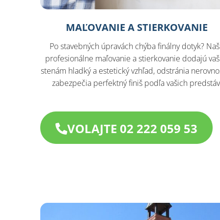
MAĽOVANIE A STIERKOVANIE
Po stavebných úpravách chýba finálny dotyk? Na
profesionálne maľovanie a stierkovanie dodajú va
stenám hladký a estetický vzhľad, odstránia nerovnos
zabezpečia perfektný finiš podľa vašich predstáv
VOLAJTE 02 222 059 53