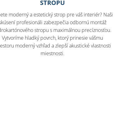
STROPU
ete moderný a estetický strop pre váš interiér? Naši
skúsení profesionáli zabezpečia odbornú montáž
drokartónového stropu s maximálnou precíznosťou.
Vytvoríme hladký povrch, ktorý prinesie vášmu
iestoru moderný vzhľad a zlepší akustické vlastnosti
miestnosti.