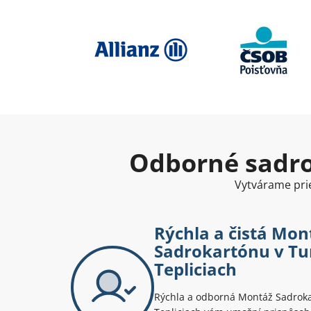
Odborné sadro
Vytvárame prie
Rýchla a čistá Mon
Sadrokartónu v Tu
Tepliciach
Rýchla a odborná Montáž Sadroka