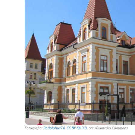
Fotografia:
Rodolphus74
,
CC BY-SA 3.0
, cez Wikimedia Commons