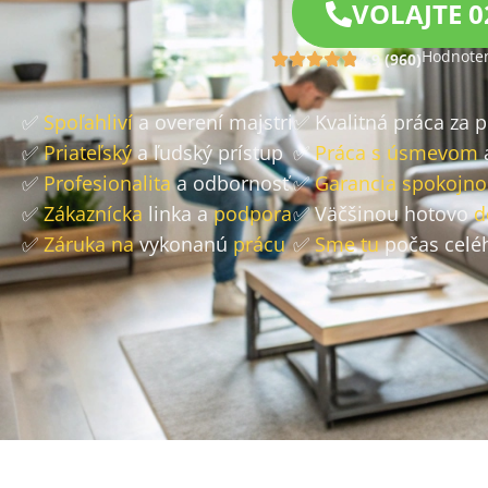
VOLAJTE 0
Hodnoten
4.9 (960)
✅
Spoľahliví
a overení majstri
✅ Kvalitná práca za 
✅
Priateľský
a ľudský prístup
✅
Práca s úsmevom
✅
Profesionalita
a odbornosť
✅
Garancia spokojno
✅
Zákaznícka
linka a
podpora
✅ Väčšinou hotovo
d
✅
Záruka na
vykonanú
prácu
✅
Sme tu
počas celé